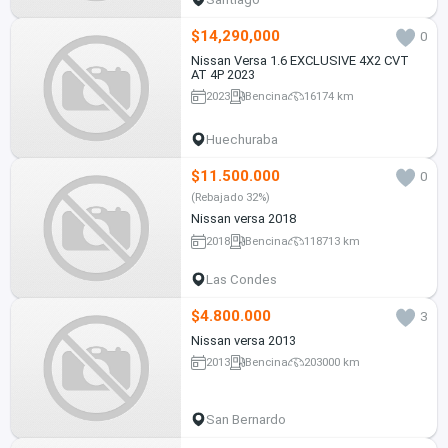
$14,290,000
0
Nissan Versa 1.6 EXCLUSIVE 4X2 CVT
AT 4P 2023
2023
Bencina
16174 km
Huechuraba
$11.500.000
0
(Rebajado 32%)
Nissan versa 2018
2018
Bencina
118713 km
Las Condes
$4.800.000
3
Nissan versa 2013
2013
Bencina
203000 km
San Bernardo