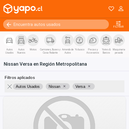
FILTRAR
Autos
Autos
Motos
Camiones, Buses y
Arriendo de
Yo busco
Piezas y
Yates &
Maquinaria
Usados
Nuevos
Casa Rodante
Autos
Accesorios
Barcos
pesada
Nissan Versa en Región Metropolitana
Filtros aplicados
×
×
Autos Usados
Nissan
Versa