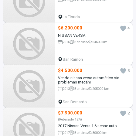
La Florida
$6.200.000
4
NISSAN VERSA
2016
Bencina
54600 km
San Ramón
$4.500.000
3
Vendo nissan versa automático sin
problemas mecáni
2013
Bencina
205000 km
San Bernardo
$7.900.000
2
(Rebajado 12%)
2017 Nissan Versa 1.6 sense auto
2017
Bencina
80000 km