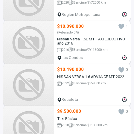
2020
Bencina
72000 km
Región Metropolitana
$10.090.000
1
(Rebajado 3%)
Nissan Versa 1.6L MT TAXI EJECUTIVO
año 2016
2016
Bencina
116000 km
Las Condes
$10.490.000
0
NISSAN VERSA 1.6 ADVANCE MT 2022
2022
Bencina
59000 km
Recoleta
$9.500.000
0
Taxi Básico
2018
Bencina
130000 km