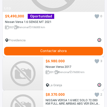
1/13
$9,490,000
Oportunidad
0
Nissan Versa 1.6 SENSE MT 2021
2021
Bencina
106000 km
Providencia
Contactar ahora
$6.980.000
3
Nissan Versa 2017
2017
Bencina
76000 km
La Granja
$8.370.000
2
NISSAN VERSA 1.6 MEC SOLO 72.000
KM FULL AIRE AIRBAG ABS VER EN LAS
CONDES 2020