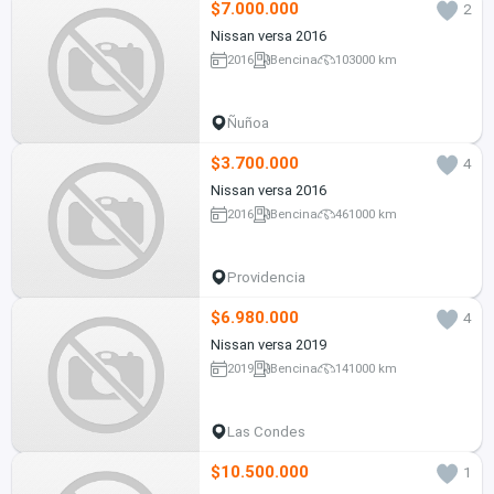
$7.000.000
2
Nissan versa 2016
2016
Bencina
103000 km
Ñuñoa
$3.700.000
4
Nissan versa 2016
2016
Bencina
461000 km
Providencia
$6.980.000
4
Nissan versa 2019
2019
Bencina
141000 km
Las Condes
$10.500.000
1