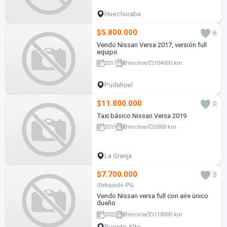
Huechuraba
$5.800.000
6
Vendo Nissan Versa 2017, versión full
equipo
2017
Bencina
104000 km
Pudahuel
$11.800.000
0
Taxi básico Nissan Versa 2019
2019
Bencina
5900 km
La Granja
$7.700.000
5
(Rebajado 4%)
Vendo Nissan versa full con aire único
dueño
2022
Bencina
118000 km
Puente Alto