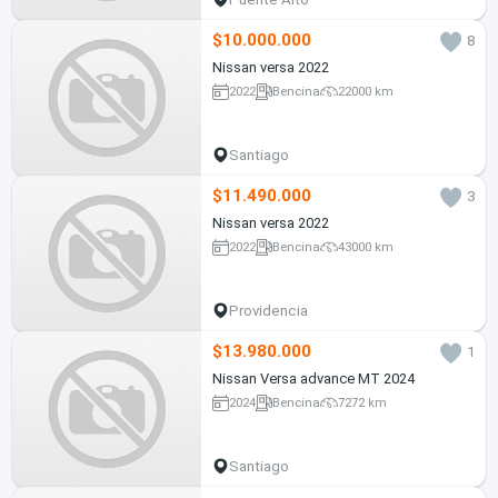
$10.000.000
8
Nissan versa 2022
2022
Bencina
22000 km
Santiago
$11.490.000
3
Nissan versa 2022
2022
Bencina
43000 km
Providencia
$13.980.000
1
Nissan Versa advance MT 2024
2024
Bencina
7272 km
Santiago