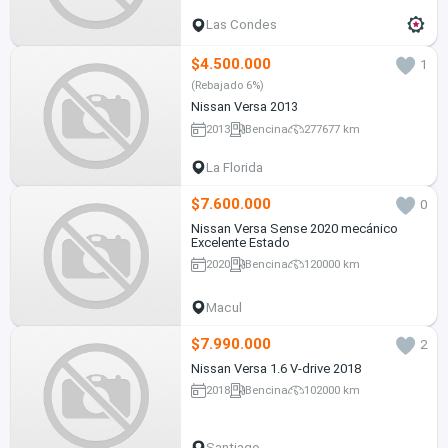
Las Condes
$4.500.000
1
(Rebajado 6%)
Nissan Versa 2013
2013
Bencina
277677 km
La Florida
$7.600.000
0
Nissan Versa Sense 2020 mecánico
Excelente Estado
2020
Bencina
120000 km
Macul
$7.990.000
2
Nissan Versa 1.6 V-drive 2018
2018
Bencina
102000 km
Santiago