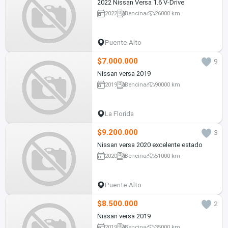
2022 Nissan Versa 1.6 V-Drive
2022
Bencina
26000 km
Puente Alto
$7.000.000
9
Nissan versa 2019
2019
Bencina
90000 km
La Florida
$9.200.000
3
Nissan versa 2020 excelente estado
2020
Bencina
51000 km
Puente Alto
$8.500.000
2
Nissan versa 2019
2019
Bencina
35000 km