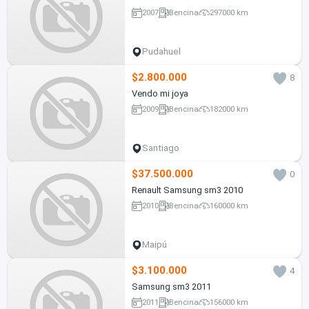
2007
Bencina
297000 km
Pudahuel
$2.800.000
8
Vendo mi joya
2009
Bencina
182000 km
Santiago
$37.500.000
0
Renault Samsung sm3 2010
2010
Bencina
160000 km
Maipú
$3.100.000
4
Samsung sm3 2011
2011
Bencina
156000 km