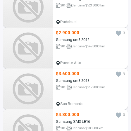
2010
Bencina
213000 km
Pudahuel
$2.900.000
3
Samsung sm3 2012
2012
Bencina
476000 km
Puente Alto
$3.600.000
9
Samsung sm3 2013
2013
Bencina
179800 km
San Bernardo
$4.800.000
0
Samsung SM3 LE16
2012
Bencina
83500 km