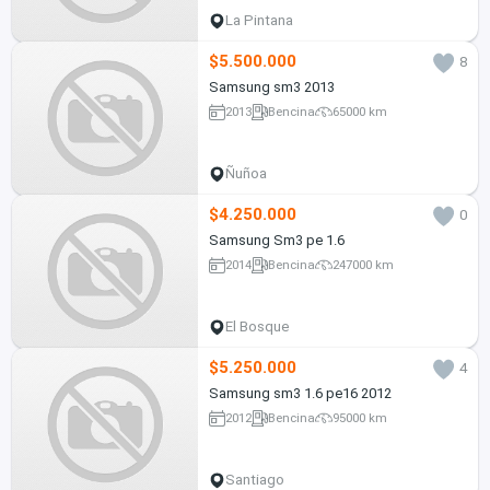
La Pintana
$5.500.000
8
Samsung sm3 2013
2013
Bencina
65000 km
Ñuñoa
$4.250.000
0
Samsung Sm3 pe 1.6
2014
Bencina
247000 km
El Bosque
$5.250.000
4
Samsung sm3 1.6 pe16 2012
2012
Bencina
95000 km
Santiago