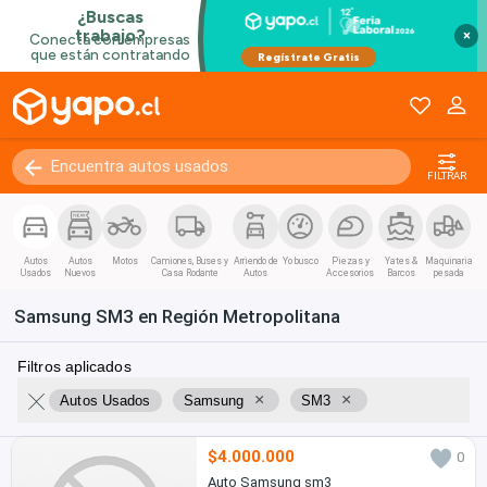
×
FILTRAR
Autos
Autos
Motos
Camiones, Buses y
Arriendo de
Yo busco
Piezas y
Yates &
Maquinaria
Usados
Nuevos
Casa Rodante
Autos
Accesorios
Barcos
pesada
Samsung SM3 en Región Metropolitana
Filtros aplicados
×
×
Autos Usados
Samsung
SM3
$4.000.000
0
Auto Samsung sm3