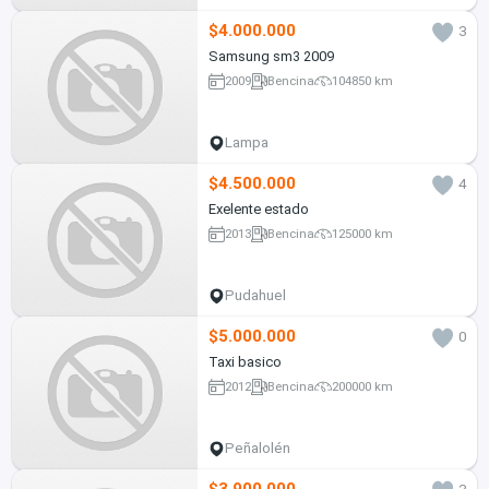
$4.000.000
3
Samsung sm3 2009
2009
Bencina
104850 km
Lampa
$4.500.000
4
Exelente estado
2013
Bencina
125000 km
Pudahuel
$5.000.000
0
Taxi basico
2012
Bencina
200000 km
Peñalolén