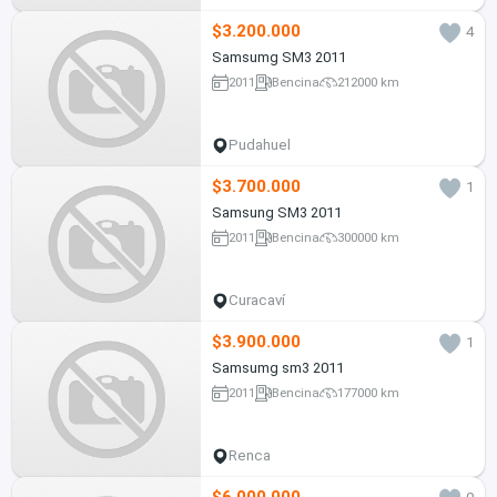
$3.200.000
4
Samsumg SM3 2011
2011
Bencina
212000 km
Pudahuel
$3.700.000
1
Samsung SM3 2011
2011
Bencina
300000 km
Curacaví
$3.900.000
1
Samsumg sm3 2011
2011
Bencina
177000 km
Renca