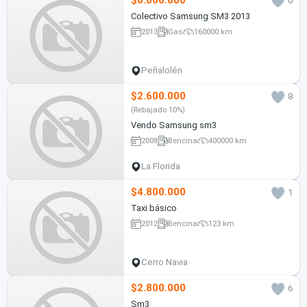
$6.000.000
0
Colectivo Samsung SM3 2013
2013
Gas
160000 km
Peñalolén
$2.600.000
8
(Rebajado 10%)
Vendo Samsung sm3
2008
Bencina
400000 km
La Florida
$4.800.000
1
Taxi básico
2012
Bencina
123 km
Cerro Navia
$2.800.000
6
Sm3