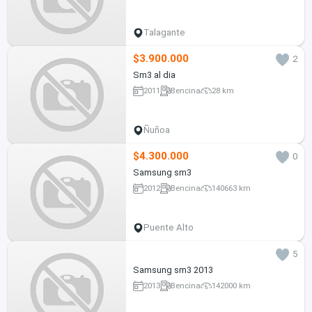
Talagante
$3.900.000
2
Sm3 al dia
2011
Bencina
28 km
Ñuñoa
$4.300.000
0
Samsung sm3
2012
Bencina
140663 km
Puente Alto
5
Samsung sm3 2013
2013
Bencina
142000 km