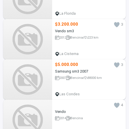
La Florida
$3.200.000
3
Vendo sm3
2012
Bencina
223 km
La Cisterna
$5.000.000
3
Samsung sm3 2007
2007
Bencina
88000 km
Las Condes
4
Vendo
2014
Bencina