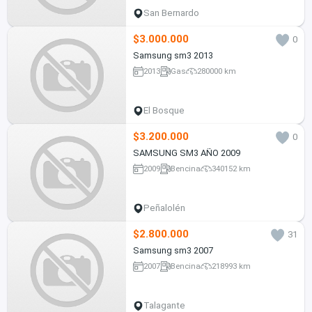
San Bernardo
$3.000.000
0
Samsung sm3 2013
2013
Gas
280000 km
El Bosque
$3.200.000
0
SAMSUNG SM3 AÑO 2009
2009
Bencina
340152 km
Peñalolén
$2.800.000
31
Samsung sm3 2007
2007
Bencina
218993 km
Talagante