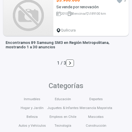
$3.900.000
3
Se vende por renovación
2010
Bencina
189100 km
Quilicura
Encontramos 89 Samsung SM3 en Región Metropolitana,
mostrando 1 a 30 anuncios
1 / 3
Categorías
Inmuebles
Educación
Deportes
Hogar y Jardín
Juguetes & Infantes
Mercancía Mayorista
Belleza
Empleos en Chile
Mascotas
Autos y Vehículos
Tecnología
Construcción