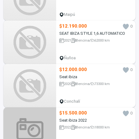
Maipú
$12.190.000
0
SEAT IBIZA STYLE 1,6 AUTOMATICO
2021
Bencina
62000 km
Ñuñoa
$12.000.000
0
Seat ibiza
2020
Bencina
73300 km
Conchalí
$15.500.000
0
Seat ibiza 2022
2022
Bencina
18000 km