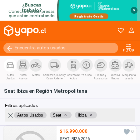
×
FILTRAR
Autos
Autos
Motos
Camiones, Buses y
Arriendo de
Yo busco
Piezas y
Yates &
Maquinaria
Usados
Nuevos
Casa Rodante
Autos
Accesorios
Barcos
pesada
Seat Ibiza en Región Metropolitana
Filtros aplicados
×
×
Autos Usados
Seat
Ibiza
$16.990.000
0
SEAT IBIZA 2026