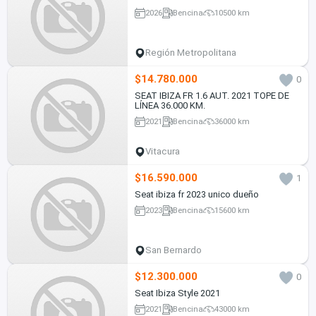
2026
Bencina
10500 km
Región Metropolitana
$14.780.000
0
SEAT IBIZA FR 1.6 AUT. 2021 TOPE DE
LÍNEA 36.000 KM.
2021
Bencina
36000 km
Vitacura
$16.590.000
1
Seat ibiza fr 2023 unico dueño
2023
Bencina
15600 km
San Bernardo
$12.300.000
0
Seat Ibiza Style 2021
2021
Bencina
43000 km