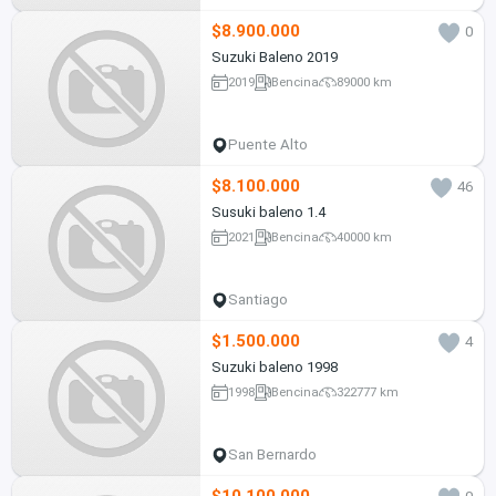
$8.900.000
0
Suzuki Baleno 2019
2019
Bencina
89000 km
Puente Alto
$8.100.000
46
Susuki baleno 1.4
2021
Bencina
40000 km
Santiago
$1.500.000
4
Suzuki baleno 1998
1998
Bencina
322777 km
San Bernardo