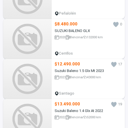
Peñalolén
$8.480.000
0
SUZUKI BALENO GLX
2020
Bencina
132000 km
Cerrillos
$12.490.000
17
Suzuki Baleno 1.5 Glx Mt 2023
2023
Bencina
43000 km
Santiago
$13.490.000
19
Suzuki Baleno 1.4 Glx At 2022
2022
Bencina
52000 km