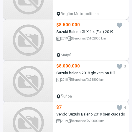
Región Metropolitana
$8.500.000
1
Suzuki Baleno GLX 1.4 (Full) 2019
2019
Bencina
102000 km
Maipú
$8.000.000
0
Suzuki baleno 2018 glx versión full
2018
Bencina
98800 km
Ñuñoa
$7
4
Vendo Suzuki Baleno 2019 bien cuidado
2019
Bencina
90000 km