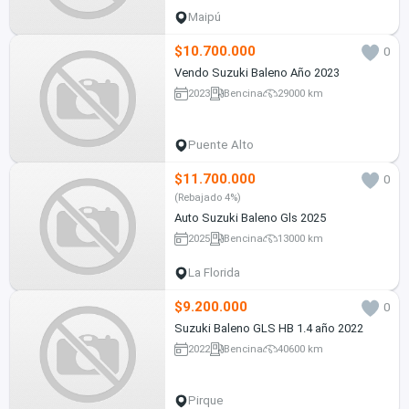
Maipú
$10.700.000
0
Vendo Suzuki Baleno Año 2023
2023
Bencina
29000 km
Puente Alto
$11.700.000
0
(Rebajado 4%)
Auto Suzuki Baleno Gls 2025
2025
Bencina
13000 km
La Florida
$9.200.000
0
Suzuki Baleno GLS HB 1.4 año 2022
2022
Bencina
40600 km
Pirque