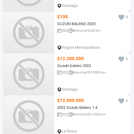
Santiago
$100
0
SUZUKI BALENO 2020
2020
Bencina
20 km
Región Metropolitana
$12.200.000
6
Suzuki baleno 2022
2022
Bencina
19000 km
Santiago
$12.000.000
5
2022 Suzuki Baleno 1.4
2022
Bencina
11500 km
La Reina