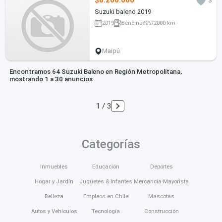
$8.200.000
3
Suzuki baleno 2019
2019
Bencina
72000 km
Maipú
Encontramos 64 Suzuki Baleno en Región Metropolitana,
mostrando 1 a 30 anuncios
1 / 3
Categorías
Inmuebles
Educación
Deportes
Hogar y Jardín
Juguetes & Infantes
Mercancía Mayorista
Belleza
Empleos en Chile
Mascotas
Autos y Vehículos
Tecnología
Construcción