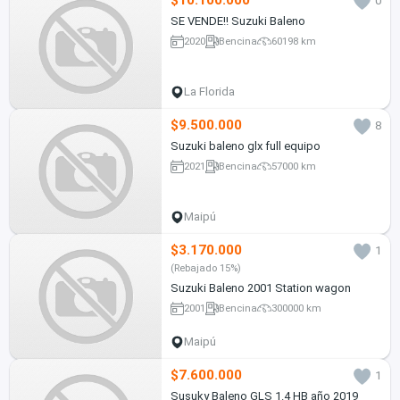
$10.100.000
0
SE VENDE!! Suzuki Baleno
2020
Bencina
60198 km
La Florida
$9.500.000
8
Suzuki baleno glx full equipo
2021
Bencina
57000 km
Maipú
$3.170.000
1
(Rebajado 15%)
Suzuki Baleno 2001 Station wagon
2001
Bencina
300000 km
Maipú
$7.600.000
1
Susuky Baleno GLS 1.4 HB año 2019