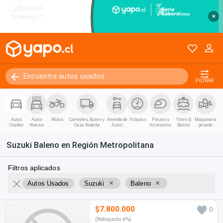
×
FILTRAR
Autos
Autos
Motos
Camiones, Buses y
Arriendo de
Yo busco
Piezas y
Yates &
Maquinaria
Usados
Nuevos
Casa Rodante
Autos
Accesorios
Barcos
pesada
Suzuki Baleno en Región Metropolitana
Filtros aplicados
×
×
Autos Usados
Suzuki
Baleno
$7.800.000
0
(Rebajado 6%)