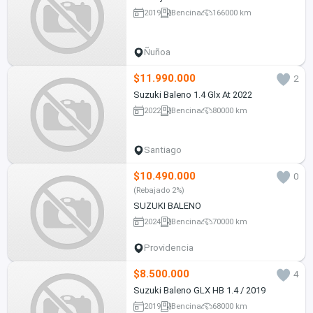
2019
Bencina
166000 km
Ñuñoa
$11.990.000
2
Suzuki Baleno 1.4 Glx At 2022
2022
Bencina
80000 km
Santiago
$10.490.000
0
(Rebajado 2%)
SUZUKI BALENO
2024
Bencina
70000 km
Providencia
$8.500.000
4
Suzuki Baleno GLX HB 1.4 / 2019
2019
Bencina
68000 km