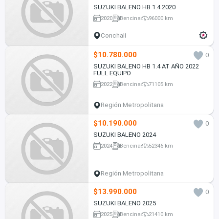
SUZUKI BALENO HB 1.4 2020
2020
Bencina
96000 km
Conchalí
$10.780.000
0
SUZUKI BALENO HB 1.4 AT AÑO 2022
FULL EQUIPO
2022
Bencina
71105 km
Región Metropolitana
$10.190.000
0
SUZUKI BALENO 2024
2024
Bencina
52346 km
Región Metropolitana
$13.990.000
0
SUZUKI BALENO 2025
2025
Bencina
21410 km