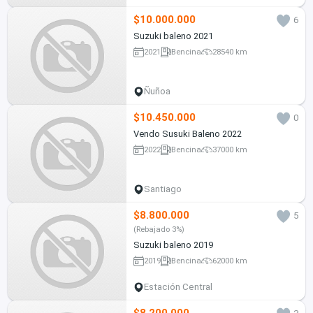
$10.000.000
6
Suzuki baleno 2021
2021
Bencina
28540 km
Ñuñoa
$10.450.000
0
Vendo Susuki Baleno 2022
2022
Bencina
37000 km
Santiago
$8.800.000
5
(Rebajado 3%)
Suzuki baleno 2019
2019
Bencina
62000 km
Estación Central