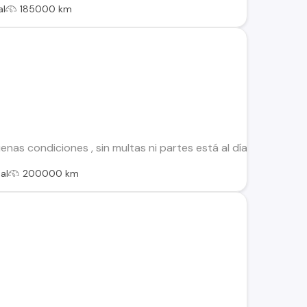
al
185000 km
s condiciones , sin multas ni partes está al día revisión técni
al
200000 km