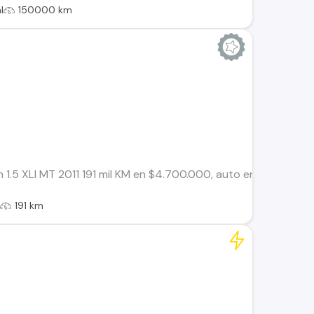
l
150000 km
1.5 XLI MT 2011 191 mil KM en $4.700.000, auto en buenas con
l
191 km