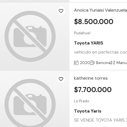
Anoica Yunaisi Valenzuel
$8.500.000
Pudahuel
Toyota YARIS
vehículo en perfectas co
2020
Bencina
Manu
katherine torres
$7.700.000
Lo Prado
Toyota Yaris
SE VENDE TOYOTA YARIS 20