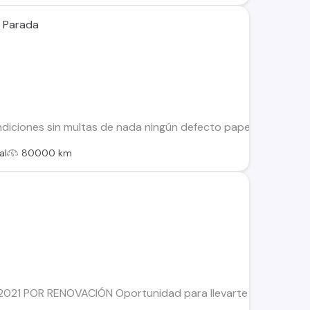
a Parada
ndiciones sin multas de nada ningún defecto papeles al día Ú
al
80000 km
21 POR RENOVACIÓN Oportunidad para llevarte un vehículo ec