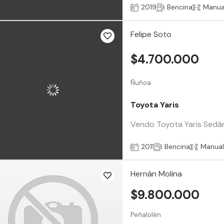
2019
Bencina
Manua
Felipe Soto
$4.700.000
Ñuñoa
Toyota Yaris
Vendo Toyota Yaris Sedán 
2011
Bencina
Manua
Hernán Molina
$9.800.000
Peñalolén