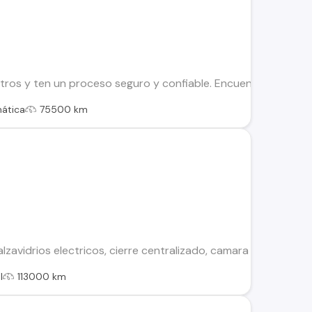
os y ten un proceso seguro y confiable. Encuentra el ideal par
ática
75500 km
alzavidrios electricos, cierre centralizado, camara trasera y d
l
113000 km