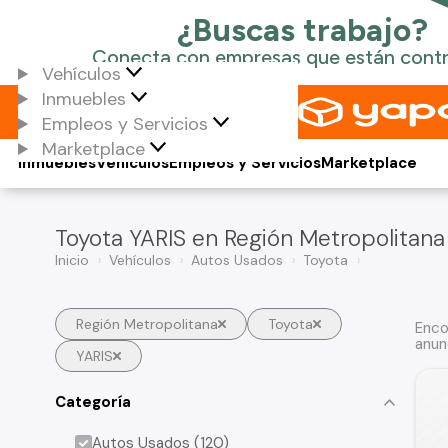
Vehículos
Inmuebles
Empleos y Servicios
Marketplace
Inmuebles
Vehículos
Empleos y Servicios
Marketplace
Toyota YARIS en Región Metropolitana
Inicio
Vehículos
Autos Usados
Toyota
Región Metropolitana
Toyota
Enco
anun
YARIS
Categoría
Autos Usados (120)