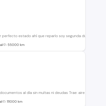
perfecto estado ahí que reparlo soy segunda dueña sin multa
al
55000 km
cumentos al día sin multas ni deudas Trae: aire acondicionado,
al
111000 km