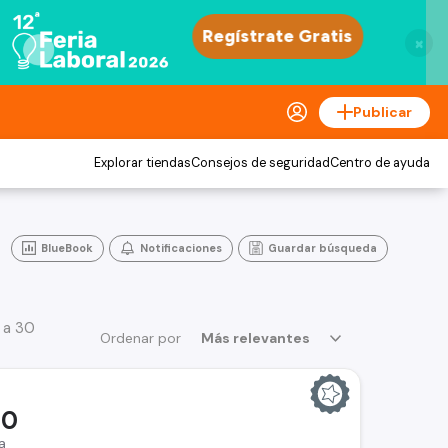
×
Publicar
Explorar tiendas
Consejos de seguridad
Centro de ayuda
BlueBook
Notificaciones
Guardar búsqueda
 a 30
Ordenar por
Más relevantes
00
a