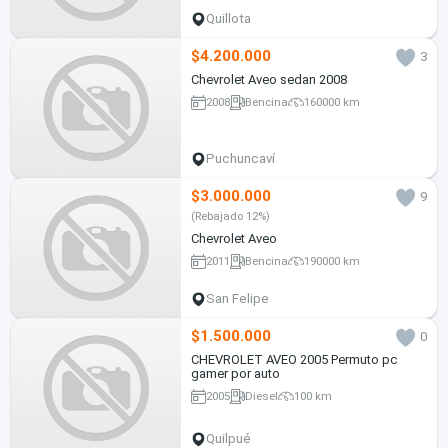
Quillota
$4.200.000
3
Chevrolet Aveo sedan 2008
2008
Bencina
160000 km
Puchuncaví
$3.000.000
9
(Rebajado 12%)
Chevrolet Aveo
2011
Bencina
190000 km
San Felipe
$1.500.000
0
CHEVROLET AVEO 2005 Permuto pc
gamer por auto
2005
Diesel
100 km
Quilpué