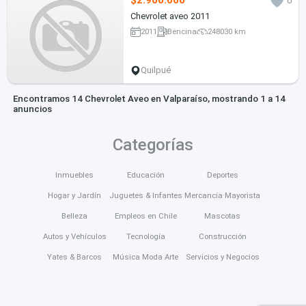
$2.900.000
0
Chevrolet aveo 2011
2011
Bencina
248030 km
Quilpué
Encontramos 14 Chevrolet Aveo en Valparaíso, mostrando 1 a 14
anuncios
Categorías
Inmuebles
Educación
Deportes
Hogar y Jardín
Juguetes & Infantes
Mercancía Mayorista
Belleza
Empleos en Chile
Mascotas
Autos y Vehículos
Tecnología
Construcción
Yates & Barcos
Música Moda Arte
Servicios y Negocios