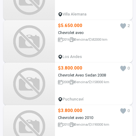
Villa Alemana
$5.650.000
2
Chevrolet aveo
2016
Bencina
82000 km
Los Andes
$3.800.000
0
Chevrolet Aveo Sedan 2008
2008
Bencina
158000 km
Puchuncaví
$3.800.000
0
Chevrolet aveo 2010
2010
Bencina
190000 km