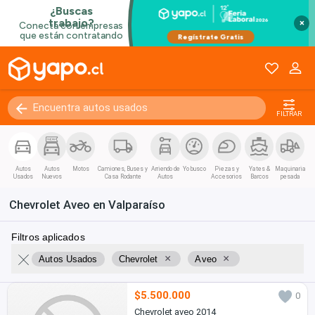
×
FILTRAR
Autos
Autos
Motos
Camiones, Buses y
Arriendo de
Yo busco
Piezas y
Yates &
Maquinaria
Usados
Nuevos
Casa Rodante
Autos
Accesorios
Barcos
pesada
Chevrolet Aveo en Valparaíso
Filtros aplicados
×
×
Autos Usados
Chevrolet
Aveo
$5.500.000
0
Chevrolet aveo 2014