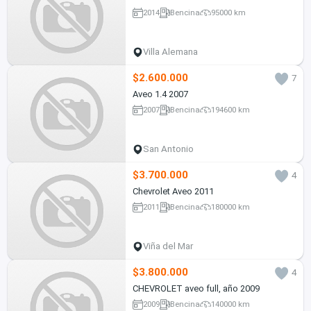
2014
Bencina
95000 km
Villa Alemana
$2.600.000
7
Aveo 1.4 2007
2007
Bencina
194600 km
San Antonio
$3.700.000
4
Chevrolet Aveo 2011
2011
Bencina
180000 km
Viña del Mar
$3.800.000
4
CHEVROLET aveo full, año 2009
2009
Bencina
140000 km