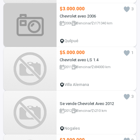
$3.000.000
3
Chevrolet aveo 2006
2006
Bencina
171340 km
Quilpué
$5.000.000
1
Chevrolet aveo LS 1.4
2011
Bencina
84000 km
Villa Alemana
3
Se vende Chevrolet Aveo 2012
2012
Bencina
210 km
Nogales