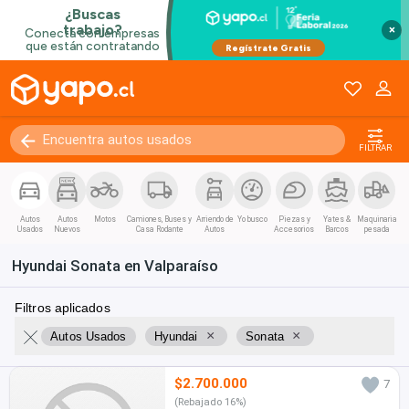
×
FILTRAR
Autos
Autos
Motos
Camiones, Buses y
Arriendo de
Yo busco
Piezas y
Yates &
Maquinaria
Usados
Nuevos
Casa Rodante
Autos
Accesorios
Barcos
pesada
Hyundai Sonata en Valparaíso
Filtros aplicados
×
×
Autos Usados
Hyundai
Sonata
$2.700.000
7
(Rebajado 16%)