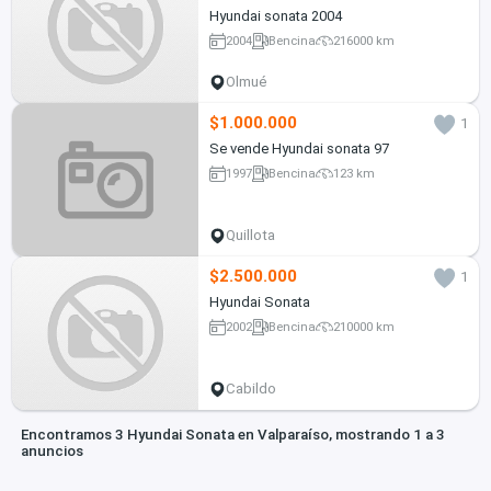
Hyundai sonata 2004
2004
Bencina
216000 km
Olmué
$1.000.000
1
Se vende Hyundai sonata 97
1997
Bencina
123 km
Quillota
$2.500.000
1
Hyundai Sonata
2002
Bencina
210000 km
Cabildo
Encontramos 3 Hyundai Sonata en Valparaíso, mostrando 1 a 3
anuncios