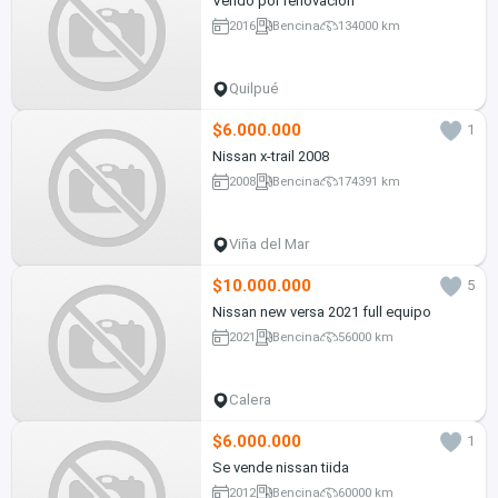
Vendo por renovación
2016
Bencina
134000 km
Quilpué
$6.000.000
1
Nissan x-trail 2008
2008
Bencina
174391 km
Viña del Mar
$10.000.000
5
Nissan new versa 2021 full equipo
2021
Bencina
56000 km
Calera
$6.000.000
1
Se vende nissan tiida
2012
Bencina
60000 km