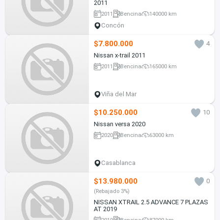
2011
2011
Bencina
140000 km
Concón
$7.800.000
4
Nissan x-trail 2011
2011
Bencina
165000 km
Viña del Mar
$10.250.000
10
Nissan versa 2020
2020
Bencina
63000 km
Casablanca
$13.980.000
0
(Rebajado 3%)
NISSAN XTRAIL 2.5 ADVANCE 7 PLAZAS
AT 2019
2019
Bencina
87000 km