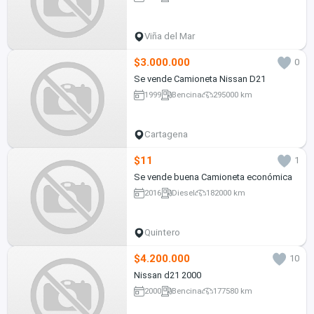
Viña del Mar
$3.000.000
0
Se vende Camioneta Nissan D21
1999
Bencina
295000 km
Cartagena
$11
1
Se vende buena Camioneta económica
2016
Diesel
182000 km
Quintero
$4.200.000
10
Nissan d21 2000
2000
Bencina
177580 km