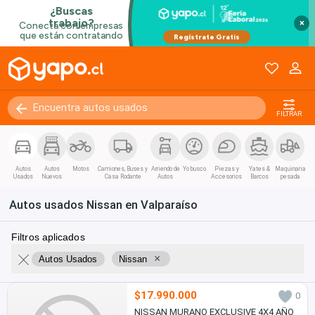
×
FILTRAR
Autos
Autos
Motos
Camiones, Buses y
Arriendo de
Yo busco
Piezas y
Yates &
Maquinaria
Usados
Nuevos
Casa Rodante
Autos
Accesorios
Barcos
pesada
Autos usados Nissan en Valparaíso
Filtros aplicados
×
Autos Usados
Nissan
$17.990.000
0
NISSAN MURANO EXCLUSIVE 4X4 AÑO