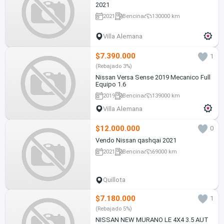
2021
2021
Bencina
130000 km
Villa Alemana
$7.390.000
1
(Rebajado 3%)
Nissan Versa Sense 2019 Mecanico Full
Equipo 1.6
2019
Bencina
139000 km
Villa Alemana
$12.000.000
0
Vendo Nissan qashqai 2021
2021
Bencina
69000 km
Quillota
$7.180.000
1
(Rebajado 5%)
NISSAN NEW MURANO LE 4X4 3.5 AUT