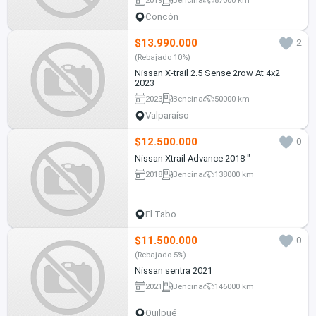
Concón
$13.990.000
2
(Rebajado 10%)
Nissan X-trail 2.5 Sense 2row At 4x2
2023
2023
Bencina
50000 km
Valparaíso
$12.500.000
0
Nissan Xtrail Advance 2018 "
2018
Bencina
138000 km
El Tabo
$11.500.000
0
(Rebajado 5%)
Nissan sentra 2021
2021
Bencina
146000 km
Quilpué