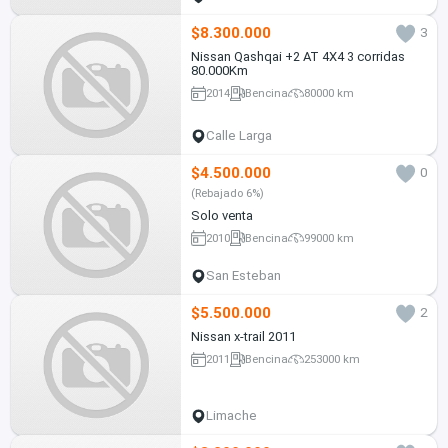
$8.300.000
3
Nissan Qashqai +2 AT 4X4 3 corridas
80.000Km
2014
Bencina
80000 km
Calle Larga
$4.500.000
0
(Rebajado 6%)
Solo venta
2010
Bencina
99000 km
San Esteban
$5.500.000
2
Nissan x-trail 2011
2011
Bencina
253000 km
Limache