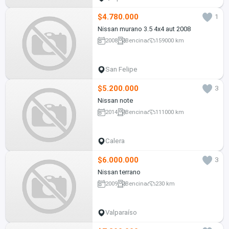
$4.780.000
1
Nissan murano 3.5 4x4 aut 2008
2008
Bencina
159000 km
San Felipe
$5.200.000
3
Nissan note
2014
Bencina
111000 km
Calera
$6.000.000
3
Nissan terrano
2009
Bencina
230 km
Valparaíso