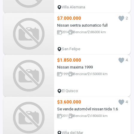
Villa Alemana
$7.000.000
2
Nissan sentra automatico full
2014
Bencina
86000 km
San Felipe
$1.850.000
4
Nissan maxima 1999
1999
Bencina
150000 km
El Quisco
$3.600.000
4
Se vende automóvil nissan tiida 1.6
2011
Bencina
180600 km
Viña del Mar