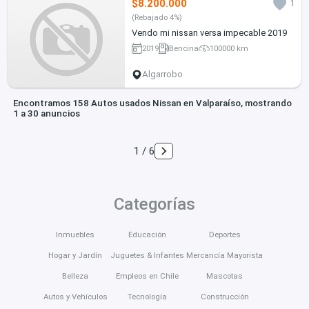
$8.200.000
1
(Rebajado 4%)
Vendo mi nissan versa impecable 2019
2019
Bencina
100000 km
Algarrobo
Encontramos 158 Autos usados Nissan en Valparaíso, mostrando
1 a 30 anuncios
1 / 6
Categorías
Inmuebles
Educación
Deportes
Hogar y Jardín
Juguetes & Infantes
Mercancía Mayorista
Belleza
Empleos en Chile
Mascotas
Autos y Vehículos
Tecnología
Construcción