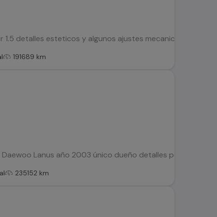
1.5 detalles esteticos y algunos ajustes mecanicos documen
l
191689 km
Daewoo Lanus año 2003 único dueño detalles por el año alarm
al
235152 km