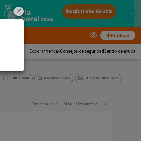
×
Publicar
Explorar tiendas
Consejos de seguridad
Centro de ayuda
BlueBook
Notificaciones
Guardar búsqueda
Ordenar por
Más relevantes