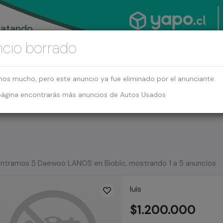
cio borrado
mos mucho, pero este anuncio ya fue eliminado por el anunciante.
página encontrarás más anuncios de Autos Usados
ntramos 5 Daewoo LANOS en Biobío, mostrando 1 a 5 anuncios
luis
$1.200.000