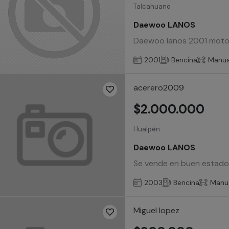
Talcahuano
Daewoo LANOS
Daewoo lanos 2001 motor 
2001
Bencina
Manua
acerero2009
$2.000.000
Hualpén
Daewoo LANOS
Se vende en buen estado 
2003
Bencina
Manu
Miguel lopez