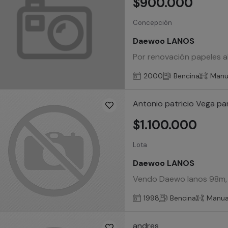
$900.000
Concepción
Daewoo LANOS
Por renovación papeles al
2000
Bencina
Manu
Antonio patricio Vega p
$1.100.000
Lota
Daewoo LANOS
Vendo Daewo lanos 98m,
1998
Bencina
Manua
andres