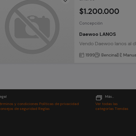
$1.200.000
Concepción
Daewoo LANOS
Vendo Daewoo lanos al d
1999
Bencina
Manua
egal
Más...
érminos y condiciones
Políticas de privacidad
Ver todas las
onsejos de seguridad
Reglas
categorías
Tiendas