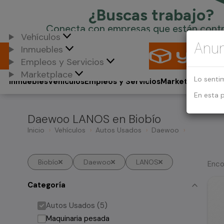
Vehículos
Anun
Inmuebles
Empleos y Servicios
Marketplace
Lo senti
Inmuebles
Vehículos
Empleos y Servicios
Marketplace
En esta 
Daewoo LANOS en Biobío
Inicio
Vehículos
Autos Usados
Daewoo
Biobío
Daewoo
LANOS
Enco
Categoría
Autos Usados (5)
Maquinaria pesada