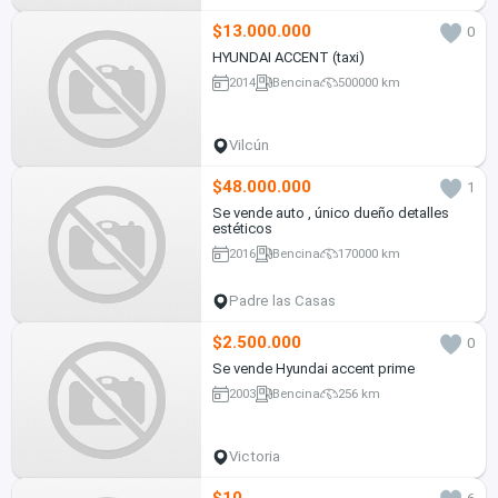
$13.000.000
0
HYUNDAI ACCENT (taxi)
2014
Bencina
500000 km
Vilcún
$48.000.000
1
Se vende auto , único dueño detalles
estéticos
2016
Bencina
170000 km
Padre las Casas
$2.500.000
0
Se vende Hyundai accent prime
2003
Bencina
256 km
Victoria