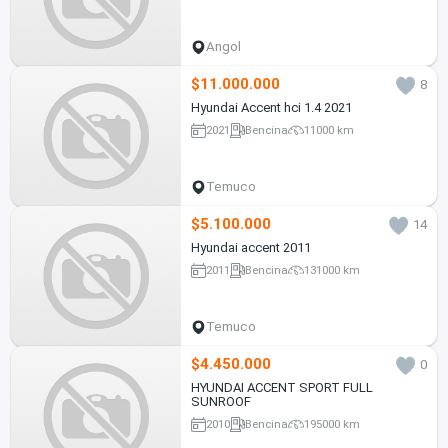
Angol
$11.000.000
8
Hyundai Accent hci 1.4 2021
2021
Bencina
11000 km
Temuco
$5.100.000
14
Hyundai accent 2011
2011
Bencina
131000 km
Temuco
$4.450.000
0
HYUNDAI ACCENT SPORT FULL
SUNROOF
2010
Bencina
195000 km