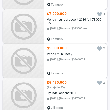
Temuco
$7.200.000
4
Vendo hyundai accent 2016 full 73.000
KM
2016
Bencina
73000 km
Temuco
$5.000.000
2
Vendo mi hiunday
2013
Bencina
264000 km
Temuco
$5.450.000
2
(Rebajado 5%)
Hyundai accent 2011
2011
Bencina
170000 km
Villarrica