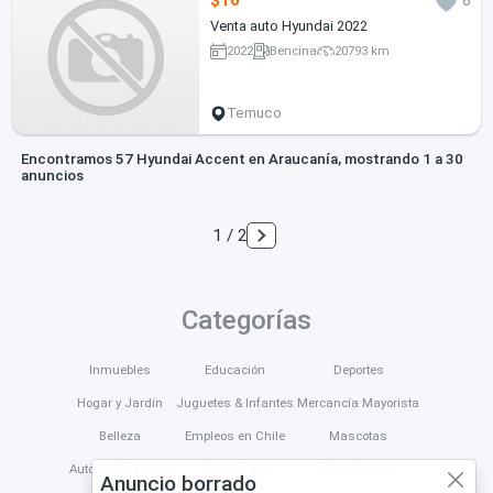
$10
6
Venta auto Hyundai 2022
2022
Bencina
20793 km
Temuco
Encontramos 57 Hyundai Accent en Araucanía, mostrando 1 a 30
anuncios
1 / 2
Categorías
Inmuebles
Educación
Deportes
Hogar y Jardín
Juguetes & Infantes
Mercancía Mayorista
Belleza
Empleos en Chile
Mascotas
Autos y Vehículos
Tecnología
Construcción
Anuncio borrado