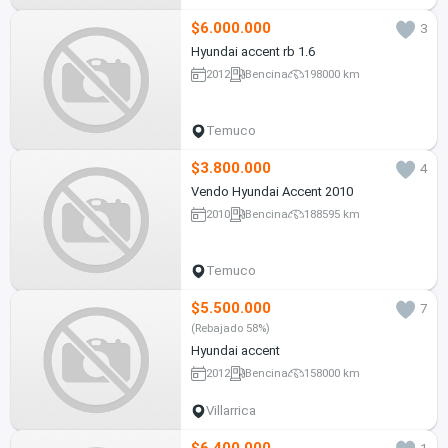
$6.000.000
3
Hyundai accent rb 1.6
2012
Bencina
198000 km
Temuco
$3.800.000
4
Vendo Hyundai Accent 2010
2010
Bencina
188595 km
Temuco
$5.500.000
7
(Rebajado 58%)
Hyundai accent
2012
Bencina
158000 km
Villarrica