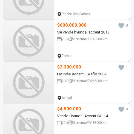
Padre las Casas
$600.000.000
0
Se vende hyundai accent 2013
2013
Bencina
140000 km
Freire
$3.300.000
1
Hyundai accent 1.4 año 2007
2007
Bencina
265000 km
Angol
$4.500.000
9
Vendo Hyundai Accent GL 1.4
2010
Bencina
185000 km