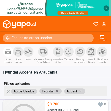
×
FILTRAR
Autos
Autos
Motos
Camiones, Buses y
Arriendo de
Yo busco
Piezas y
Yates &
Maquinaria
Usados
Nuevos
Casa Rodante
Autos
Accesorios
Barcos
pesada
Hyundai Accent en Araucanía
Filtros aplicados
×
×
Autos Usados
Hyundai
Accent
$3.700
0
Accent RB 2011 Diesel