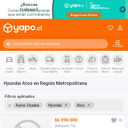
×
FILTRAR
Autos
Autos
Motos
Camiones, Buses y
Arriendo de
Yo busco
Piezas y
Yates &
Maquinaria
Usados
Nuevos
Casa Rodante
Autos
Accesorios
Barcos
pesada
Hyundai Atos en Región Metropolitana
Filtros aplicados
×
×
Autos Usados
Hyundai
Atos
$6.990.000
18
(Rebajado 7%)