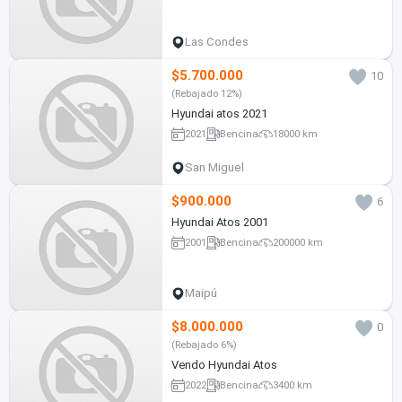
Las Condes
$5.700.000
10
(Rebajado 12%)
Hyundai atos 2021
2021
Bencina
18000 km
San Miguel
$900.000
6
Hyundai Atos 2001
2001
Bencina
200000 km
Maipú
$8.000.000
0
(Rebajado 6%)
Vendo Hyundai Atos
2022
Bencina
3400 km