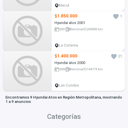
Macul
$1.850.000
1
Hyundai atos 2001
2001
Bencina
240000 km
La Cisterna
$1.400.000
21
Hyundai atos 2000
2000
Bencina
144774 km
Las Condes
Encontramos 9 Hyundai Atos en Región Metropolitana, mostrando
1 a 9 anuncios
Categorías