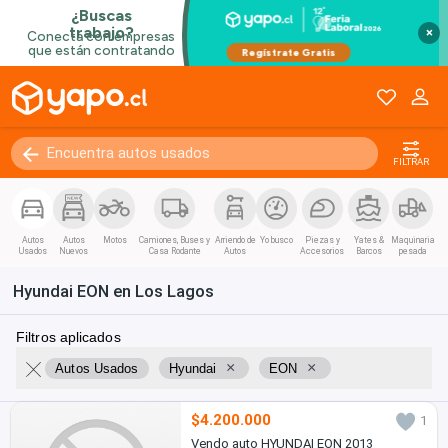
×
FILTRAR
Autos
Autos
Motos
Camiones, Buses y
Arriendo de
Yo busco
Piezas y
Yates &
Maquinaria
Usados
Nuevos
Casa Rodante
Autos
Accesorios
Barcos
pesada
Hyundai EON en Los Lagos
Filtros aplicados
×
×
Autos Usados
Hyundai
EON
$4.200.000
1
Vendo auto HYUNDAI EON 2013