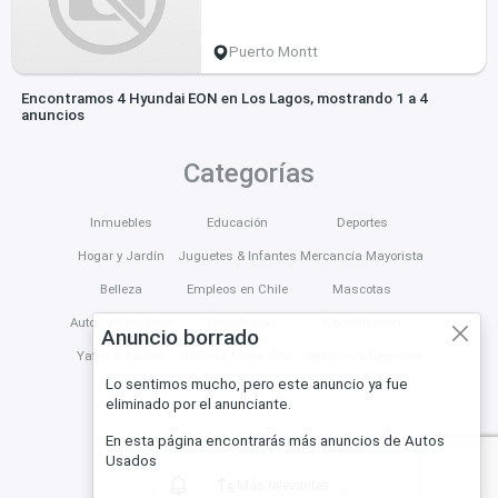
Puerto Montt
Encontramos 4 Hyundai EON en Los Lagos, mostrando 1 a 4
anuncios
Categorías
Inmuebles
Educación
Deportes
Hogar y Jardín
Juguetes & Infantes
Mercancía Mayorista
Belleza
Empleos en Chile
Mascotas
Autos y Vehículos
Tecnología
Construcción
Anuncio borrado
Yates & Barcos
Música Moda Arte
Servicios y Negocios
Lo sentimos mucho, pero este anuncio ya fue
eliminado por el anunciante.
En esta página encontrarás más anuncios de Autos
Usados
Más relevantes