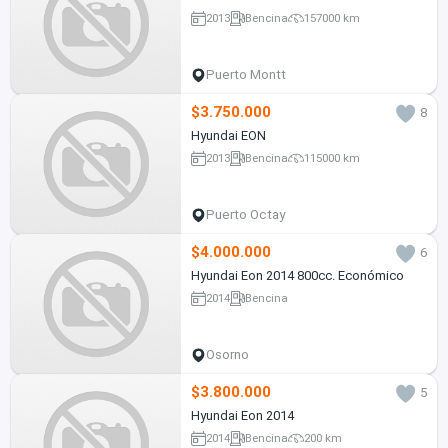
2013
Bencina
157000 km
Puerto Montt
$3.750.000
8
Hyundai EON
2013
Bencina
115000 km
Puerto Octay
$4.000.000
6
Hyundai Eon 2014 800cc. Económico
2014
Bencina
Osorno
$3.800.000
5
Hyundai Eon 2014
2014
Bencina
200 km