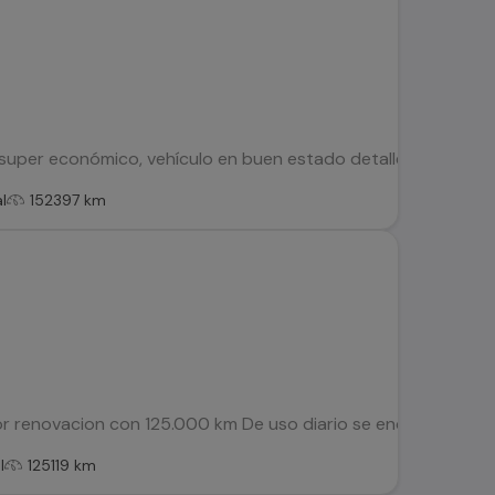
super económico, vehículo en buen estado detalles de pintur
l
152397 km
or renovacion con 125.000 km De uso diario se encuentra en 
l
125119 km