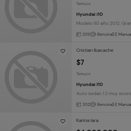
Temuco
Hyundai i10
Modelo I10 año 2012. Gra
2012
Bencina
Manua
Cristian Ibacache
$7
Temuco
Hyundai I10
Auto sedan 1.2 muy econó
2021
Bencina
Manua
Karina lara