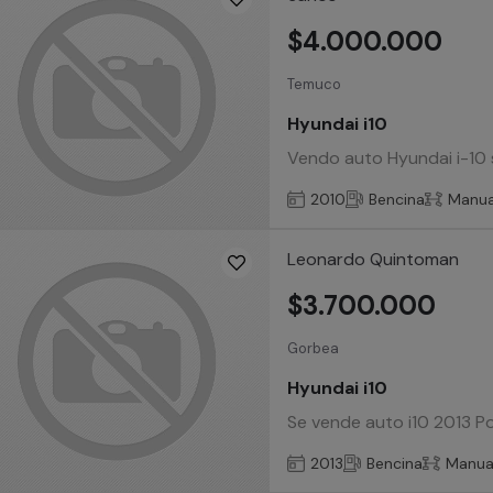
$4.000.000
Temuco
Hyundai i10
Vendo auto Hyundai i-10 
2010
Bencina
Manua
Leonardo Quintoman
$3.700.000
Gorbea
Hyundai i10
Se vende auto i10 2013 P
2013
Bencina
Manua