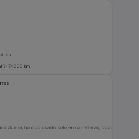
al día
l
74000 km
orres
ica dueña, ha sido usado solo en carreteras, documentos al dia