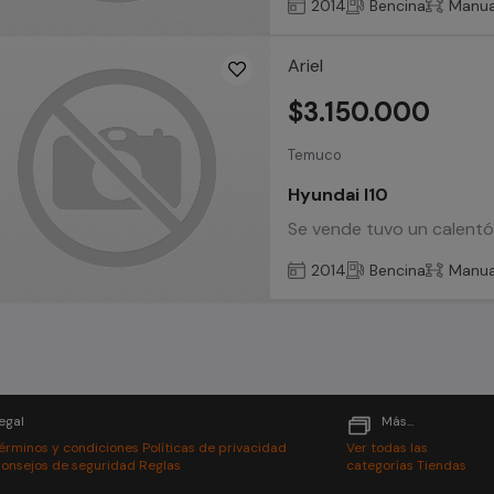
2014
Bencina
Manua
Ariel
$3.150.000
Temuco
Hyundai I10
Se vende tuvo un calentó 
2014
Bencina
Manua
egal
Más...
érminos y condiciones
Políticas de privacidad
Ver todas las
onsejos de seguridad
Reglas
categorías
Tiendas