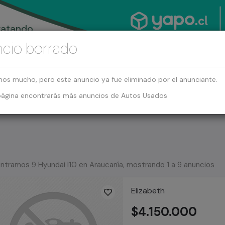
cio borrado
mos mucho, pero este anuncio ya fue eliminado por el anunciante.
página encontrarás más anuncios de Autos Usados
ntramos 9 Hyundai I10 en Araucanía, mostrando 1 a 9 anuncios
Elizabeth
$4.150.000