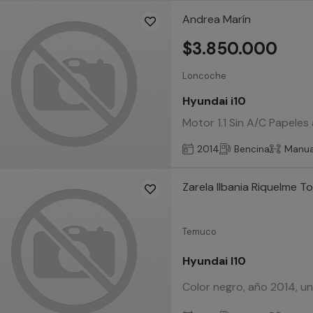
Andrea Marín
$3.850.000
Loncoche
Hyundai i10
Motor 1.1 Sin A/C Papeles 
2014
Bencina
Manua
Zarela Ilbania Riquelme T
Temuco
Hyundai I10
Color negro, año 2014, un