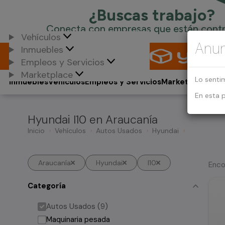
Vehículos
Anun
Inmuebles
Empleos y Servicios
Marketplace
Lo senti
Inmuebles
Vehículos
Empleos y Servicios
Marketplace
En esta 
Hyundai I10 en Araucanía
Inicio
Vehículos
Autos Usados
Hyundai
Araucanía
Hyundai
I10
Enco
Categoría
Autos Usados (9)
Maquinaria pesada