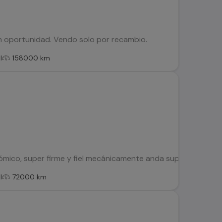
n oportunidad. Vendo solo por recambio.
l
158000 km
mico, super firme y fiel mecánicamente anda super bien. Lo v
l
72000 km