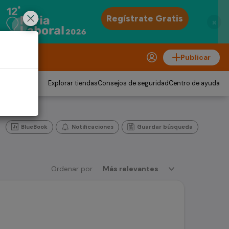
×
Publicar
Explorar tiendas
Consejos de seguridad
Centro de ayuda
BlueBook
Notificaciones
Guardar búsqueda
Ordenar por
Más relevantes