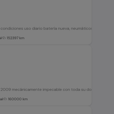
condiciones uso diario batería nueva, neumáticos traseros nu
l
152397 km
o 2009 mecánicamente impecable con toda su documentación a
al
160000 km