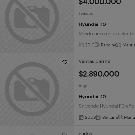
$4.000.000
Temuco
Hyundai i10
Vendo auto en excelente 
2010
Bencina
Manua
Ventas parrita
$2.890.000
Angol
Hyundai i10
Se vende Hyundai i10 añ
2009
Bencina
Manu
carlos