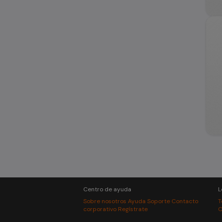
Centro de ayuda
L
Sobre nosotros
Ayuda
Soporte
Contacto
T
corporativo
Regístrate
C