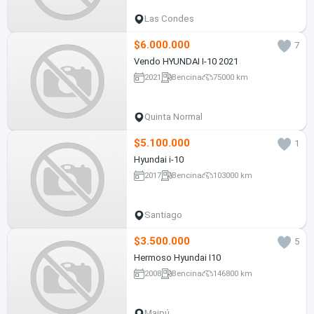
Las Condes
$6.000.000
7
Vendo HYUNDAI I-10 2021
2021
Bencina
75000 km
Quinta Normal
$5.100.000
1
Hyundai i-10
2017
Bencina
103000 km
Santiago
$3.500.000
5
Hermoso Hyundai I10
2008
Bencina
146800 km
Maipú