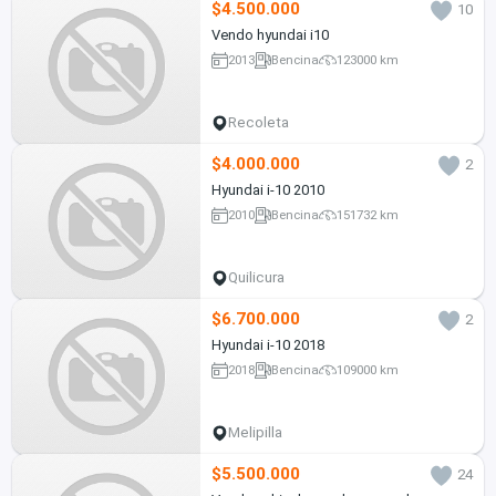
$4.500.000
10
Vendo hyundai i10
2013
Bencina
123000 km
Recoleta
$4.000.000
2
Hyundai i-10 2010
2010
Bencina
151732 km
Quilicura
$6.700.000
2
Hyundai i-10 2018
2018
Bencina
109000 km
Melipilla
$5.500.000
24