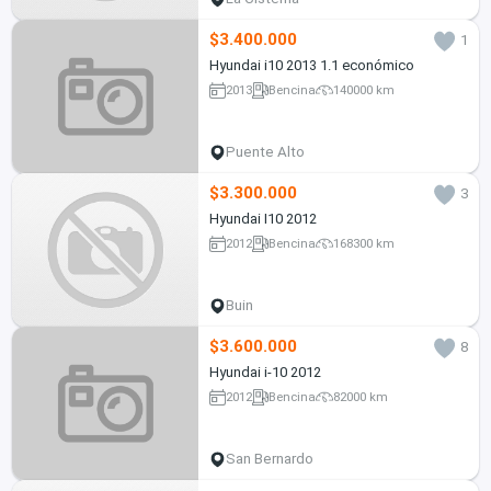
$3.400.000
1
Hyundai i10 2013 1.1 económico
2013
Bencina
140000 km
Puente Alto
$3.300.000
3
Hyundai I10 2012
2012
Bencina
168300 km
Buin
$3.600.000
8
Hyundai i-10 2012
2012
Bencina
82000 km
San Bernardo