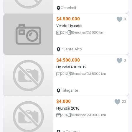
Conchalí
$4.500.000
0
Vendo Hyundai
2014
Bencina
58000 km
Puente Alto
$4.500.000
0
Hyundai i-10 2012
2012
Bencina
155000 km
Talagante
$4.000
20
Hyundai 2016
2016
Bencina
100000 km
La Cisterna