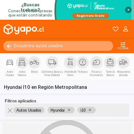
×
FILTRAR
Autos
Autos
Motos
Camiones, Buses y
Arriendo de
Yo busco
Piezas y
Yates &
Maquinaria
Usados
Nuevos
Casa Rodante
Autos
Accesorios
Barcos
pesada
Hyundai I10 en Región Metropolitana
Filtros aplicados
×
×
Autos Usados
Hyundai
i10