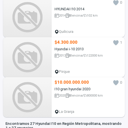
0
HYUNDAI I10 2014
2014
Bencina
102 km
Quilicura
$4.300.000
1
Hyundai i-10 2013
2013
Bencina
122000 km
Pirque
$10.000.000.000
0
I10 gran hyundai 2020
2020
Bencina
800000 km
La Granja
Encontramos 27 Hyundai I10 en Región Metropolitana, mostrando
1 a 27 anuncios