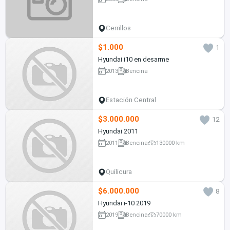
Cerrillos
$1.000
1
Hyundai i10 en desarme
2013
Bencina
Estación Central
$3.000.000
12
Hyundai 2011
2011
Bencina
130000 km
Quilicura
$6.000.000
8
Hyundai i-10 2019
2019
Bencina
70000 km