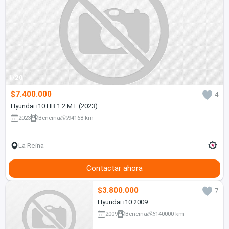
1/20
$7.400.000
4
Hyundai i10 HB 1.2 MT (2023)
2023
Bencina
94168 km
La Reina
Contactar ahora
$3.800.000
7
Hyundai i10 2009
2009
Bencina
140000 km