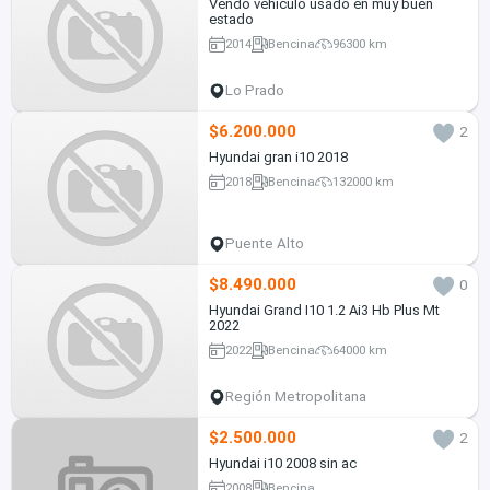
Vendo vehiculo usado en muy buen
estado
2014
Bencina
96300 km
Lo Prado
$6.200.000
2
Hyundai gran i10 2018
2018
Bencina
132000 km
Puente Alto
$8.490.000
0
Hyundai Grand I10 1.2 Ai3 Hb Plus Mt
2022
2022
Bencina
64000 km
Región Metropolitana
$2.500.000
2
Hyundai i10 2008 sin ac
2008
Bencina