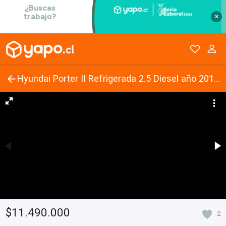
×
Hyundai Porter II Refrigerada 2.5 Diesel año 2014 con tan sólo 66.294 Km. Equipada con caja refrigerada profesional y equipo frigorífico operativo.
$11.490.000
2