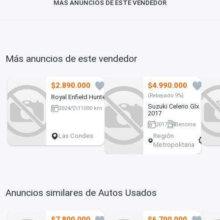
MÁS ANUNCIOS DE ESTE VENDEDOR
Más anuncios de este vendedor
$2.890.000
$4.990.000
0
1
(Rebajado 9%)
Royal Enfield Hunter
Suzuki Celerio Glx
2024
11000 km
2017
2017
Bencina
154000 km
Las Condes
Región
Metropolitana
Anuncios similares de Autos Usados
$7.800.000
$6.700.000
0
1