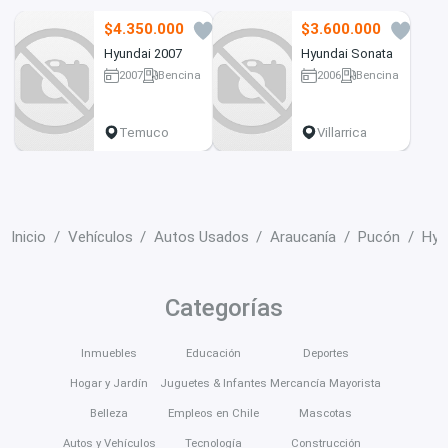
$4.350.000
$3.600.000
2
3
Hyundai 2007
Hyundai Sonata
2007
Bencina
2006
Bencina
224422 km
271000 km
Temuco
Villarrica
Inicio
Vehículos
Autos Usados
Araucanía
Pucón
Hyu
Categorías
Inmuebles
Educación
Deportes
Hogar y Jardín
Juguetes & Infantes
Mercancía Mayorista
Belleza
Empleos en Chile
Mascotas
Autos y Vehículos
Tecnología
Construcción