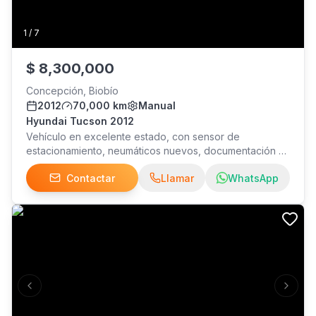
1
/
7
$
8,300,000
Concepción, Biobío
2012
70,000 km
Manual
Hyundai Tucson 2012
Vehículo en excelente estado, con sensor de
estacionamiento, neumáticos nuevos, documentación al
día, aire acondicionado, ventanas con láminas de
Contactar
Llamar
WhatsApp
seguridad. Precio conversable
Previous slide
Next s