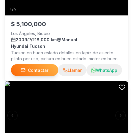
1
/
9
$
5,100,000
Los Ángeles, Biobío
2009
218,000 km
Manual
Hyundai Tucson
Tucson en buen estado detalles en tapiz de asiento
piloto por uso, pintura en buen estado, motor en buen
estado, full
Contactar
Llamar
WhatsApp
Previous slide
Next s