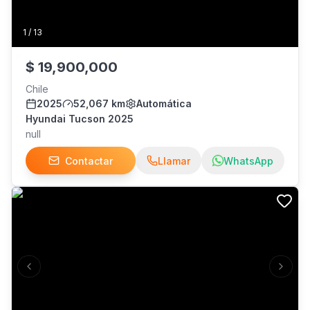
1
/
13
$
19,900,000
Chile
2025
52,067 km
Automática
Hyundai Tucson 2025
null
Contactar
Llamar
WhatsApp
Previous slide
Next s