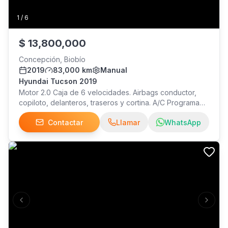
1
/
6
$
13,800,000
Concepción, Biobío
2019
83,000 km
Manual
Hyundai Tucson 2019
Motor 2.0 Caja de 6 velocidades. Airbags conductor,
copiloto, delanteros, traseros y cortina. A/C Programa
electrónico de estabilidad. Pantalla touch flotante 7".
Contactar
Llamar
WhatsApp
Volante multifuncional. Velocidad crucero. Modos de
conducción seleccionables. Espejos plegables
eléctricos. Asientos traseros reclinables y plegables.
Salida de AC en plazas traseras. Sensores y cámara de
estacionamiento trasero. Interesados hablarme por
WhatsApp.
Previous slide
Next s