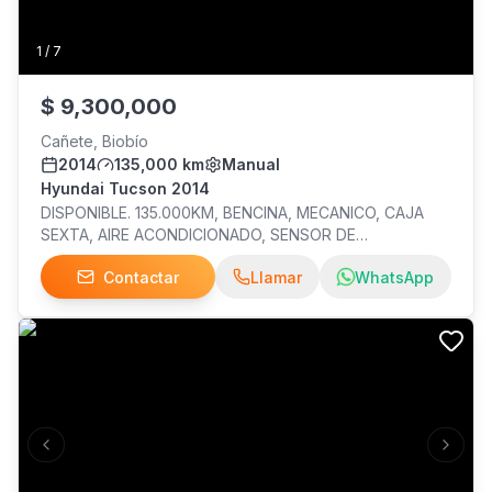
1
/
7
$
9,300,000
Cañete, Biobío
2014
135,000 km
Manual
Hyundai Tucson 2014
DISPONIBLE. 135.000KM, BENCINA, MECANICO, CAJA
SEXTA, AIRE ACONDICIONADO, SENSOR DE
RETROCESO, AIRBAGS, ABS, ALZAVIDRIOS ELECTRICOS,
Contactar
Llamar
WhatsApp
RADIO CON CD, AUX, USB, CONTROLES AL VOLANTE,
ISOFIX, NEUMATICOS NUEVOS.
Previous slide
Next s