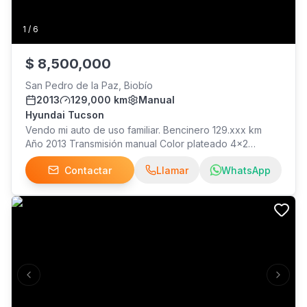
1
/
6
$
8,500,000
San Pedro de la Paz, Biobío
2013
129,000 km
Manual
Hyundai Tucson
Vendo mi auto de uso familiar. Bencinero 129.xxx km
Año 2013 Transmisión manual Color plateado 4x2
Papeles al día Interesados llamar
Contactar
Llamar
WhatsApp
Previous slide
Next s