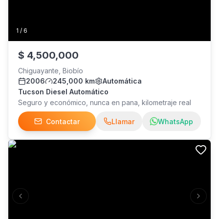
1
/
6
$
4,500,000
Chiguayante, Biobío
2006
245,000 km
Automática
Tucson Diesel Automático
Seguro y económico, nunca en pana, kilometraje real
Contactar
Llamar
WhatsApp
Previous slide
Next s