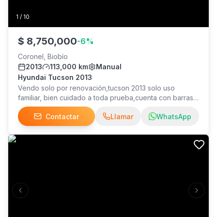
1
/
10
$
8,750,000
-
6
%
Coronel, Biobío
2013
113,000 km
Manual
Hyundai Tucson 2013
Vendo solo por renovación,tucson 2013 solo uso
familiar, bien cuidado a toda prueba,cuenta con barras
porta equipaje,aire acondicionado,espejos
Contactar
Llamar
WhatsApp
eléctricos,control de radio al volante ,freno disco en sus
cuatro ruedas,neumáticos con más 80% de vida
util,precio conversable ,y transferencia inmediata
Previous slide
Next s