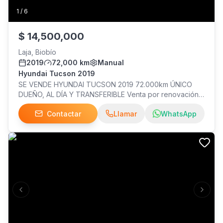
1
/
6
$
14,500,000
Laja, Biobío
2019
72,000 km
Manual
Hyundai Tucson 2019
SE VENDE HYUNDAI TUCSON 2019 72.000km ÚNICO
DUEÑO, AL DÍA Y TRANSFERIBLE Venta por renovación,
vehículo en excelente estado mecánico, todas sus
Contactar
Llamar
WhatsApp
mantenimientos al día, A/C, alzavidrios eléctricos, frenos
ABS, Velocidad crucero, Android auto/Car play, caja 6ta,
comandos al volante, etc. LLAMAR AL:
Previous slide
Next s