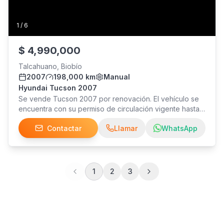
1
/
6
$
4,990,000
Talcahuano, Biobío
2007
198,000 km
Manual
Hyundai Tucson 2007
Se vende Tucson 2007 por renovación. El vehículo se
encuentra con su permiso de circulación vigente hasta
el año 2027,en buenas condiciones.CONVERSABLE.
Contactar
Llamar
WhatsApp
1
2
3