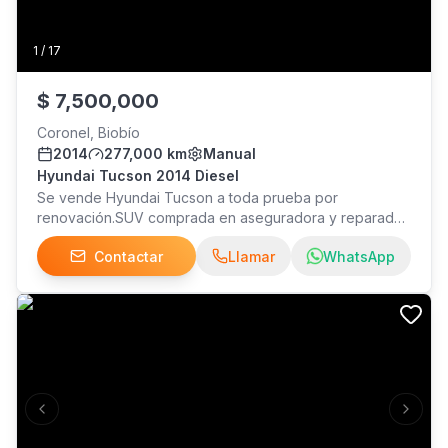
1
/
17
$
7,500,000
Coronel, Biobío
2014
277,000 km
Manual
Hyundai Tucson 2014 Diesel
Se vende Hyundai Tucson a toda prueba por
renovación.SUV comprada en aseguradora y reparada
a toda prueba se reparo con piezas originales motor
Contactar
Llamar
WhatsApp
impeque. Venga a verlo con mecánico para su mayor
tranquilidad.visita sólo viernes, sábado, domingo y
lunes. Se realizó mantención completa a los 257 km
Previous slide
Next s