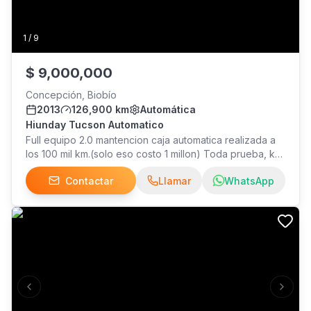
1
/
9
$
9,000,000
Concepción, Biobío
2013
126,900 km
Automática
Hiunday Tucson Automatico
Full equipo 2.0 mantencion caja automatica realizada a
los 100 mil km.(solo eso costo 1 millon) Toda prueba, km
real acepto ofertas serias. Watsapp
Contactar
Llamar
WhatsApp
Previous slide
Next s