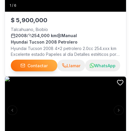
1
/
6
$
5,900,000
Talcahuano, Biobío
2008
254,000 km
Manual
Hyundai Tucson 2008 Petrolero
Hyundai Tucson 2008 4x2 petrolero 2.0cc 254.xxx km
Excelente estado Papeles al día Detalles estéticos por
el año Se vende por renovación
Contactar
Llamar
WhatsApp
Previous slide
Next s