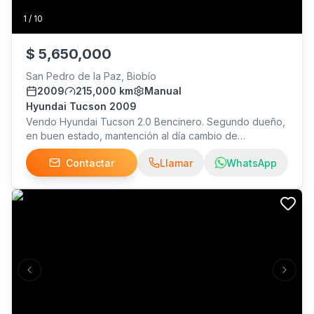
1
/
10
$
5,650,000
San Pedro de la Paz, Biobío
2009
215,000 km
Manual
Hyundai Tucson 2009
Vendo Hyundai Tucson 2.0 Bencinero. Segundo dueño,
en buen estado, mantención al día cambio de
distribución recién realizado. detalles por el año. Mayor
Contactar
Llamar
WhatsApp
información al
Previous slide
Next s