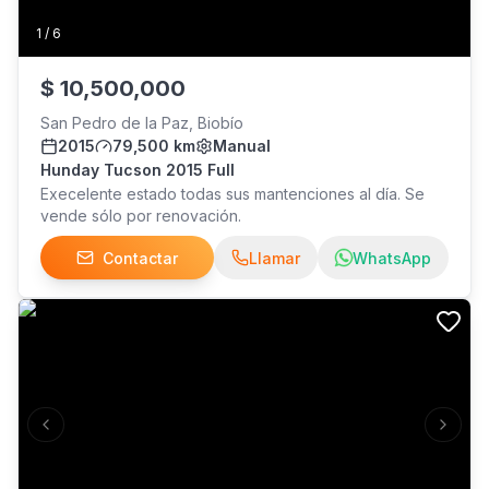
1
/
6
$
10,500,000
San Pedro de la Paz, Biobío
2015
79,500 km
Manual
Hunday Tucson 2015 Full
Execelente estado todas sus mantenciones al día. Se
vende sólo por renovación.
Contactar
Llamar
WhatsApp
Previous slide
Next s