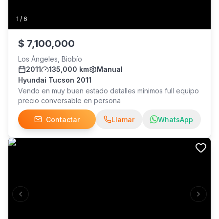
1
/
6
$
7,100,000
Los Ángeles, Biobío
2011
135,000 km
Manual
Hyundai Tucson 2011
Vendo en muy buen estado detalles mínimos full equipo
precio conversable en persona
Contactar
Llamar
WhatsApp
Previous slide
Next s