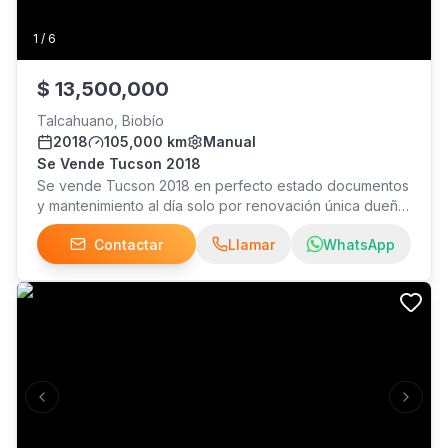
1
/
6
$
13,500,000
Talcahuano, Biobío
2018
105,000 km
Manual
Se Vende Tucson 2018
Se vende Tucson 2018 en perfecto estado documentos
y mantenimiento al día solo por renovación única dueña
muy bien cuidado..
Contactar
Llamar
WhatsApp
Previous slide
Next s