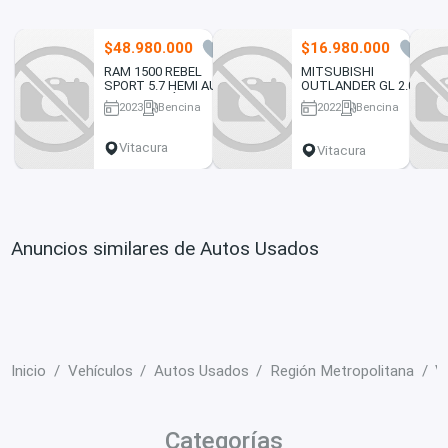
$48.980.000
$16.980.000
1
3
RAM 1500 REBEL
MITSUBISHI
SPORT 5.7 HEMI AUT.
OUTLANDER GL 2.0
4X4 2023 SÓLO
CVT 2022 IMPECABLE
2023
Bencina
2022
Bencina
16.000 KM.
16000 km
49000 km
Vitacura
Vitacura
Anuncios similares de Autos Usados
Inicio
Vehículos
Autos Usados
Región Metropolitana
V
Categorías