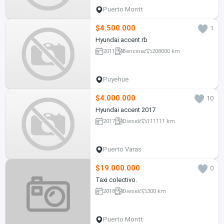
Puerto Montt
$4.500.000
1
Hyundai accent rb
2011
Bencina
208000 km
Puyehue
$4.000.000
10
Hyundai accent 2017
2017
Diesel
111111 km
Puerto Varas
$19.000.000
0
Taxi colectivo.
2018
Diesel
300 km
Puerto Montt