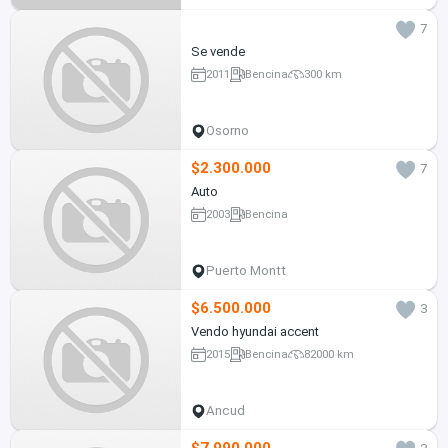
7
Se vende
2011
Bencina
300 km
Osorno
$2.300.000
7
Auto
2003
Bencina
Puerto Montt
$6.500.000
3
Vendo hyundai accent
2015
Bencina
82000 km
Ancud