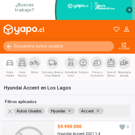
×
FILTRAR
Autos
Autos
Motos
Camiones, Buses y
Arriendo de
Yo busco
Piezas y
Yates &
Maquinaria
Usados
Nuevos
Casa Rodante
Autos
Accesorios
Barcos
pesada
Hyundai Accent en Los Lagos
Filtros aplicados
×
×
Autos Usados
Hyundai
Accent
$9.990.000
0
Hyundai Accent 2021 1.4