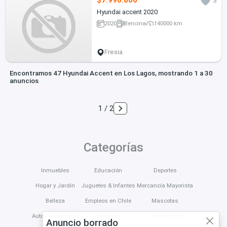
$7.990.000
3
Hyundai accent 2020
2020
Bencina
140000 km
Fresia
Encontramos 47 Hyundai Accent en Los Lagos, mostrando 1 a 30
anuncios
1 / 2
Categorías
Inmuebles
Educación
Deportes
Hogar y Jardín
Juguetes & Infantes
Mercancía Mayorista
Belleza
Empleos en Chile
Mascotas
Autos y Vehículos
Tecnología
Construcción
Anuncio borrado