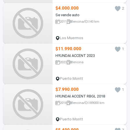
$4.000.000
2
Se vende auto
2011
Bencina
140 km
Los Muermos
$11.990.000
1
HYUNDAI ACCENT 2023
2023
Bencina
Puerto Montt
$7.990.000
1
HYUNDAI ACCENT RBGL 2018
2018
Bencina
189000 km
Puerto Montt