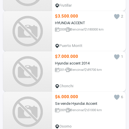
Frutillar
$3.500.000
2
HYUNDAI ACCENT
2008
Bencina
180000 km
Puerto Montt
$7.000.000
1
Hyundai accent 2014
2014
Bencina
89700 km
Chonchi
$6.000.000
6
Se vende Hyundai Accent
2009
Bencina
51000 km
Osorno