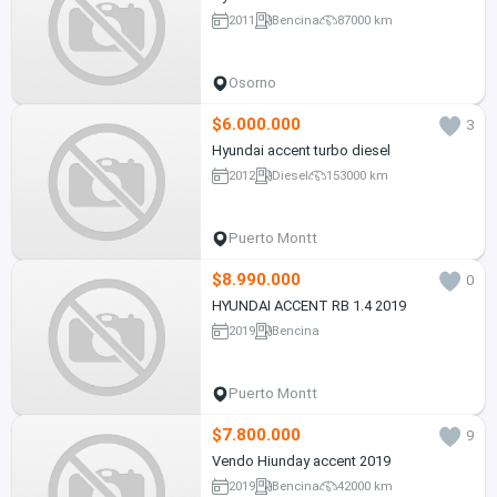
2011
Bencina
87000 km
Osorno
$6.000.000
3
Hyundai accent turbo diesel
2012
Diesel
153000 km
Puerto Montt
$8.990.000
0
HYUNDAI ACCENT RB 1.4 2019
2019
Bencina
Puerto Montt
$7.800.000
9
Vendo Hiunday accent 2019
2019
Bencina
42000 km