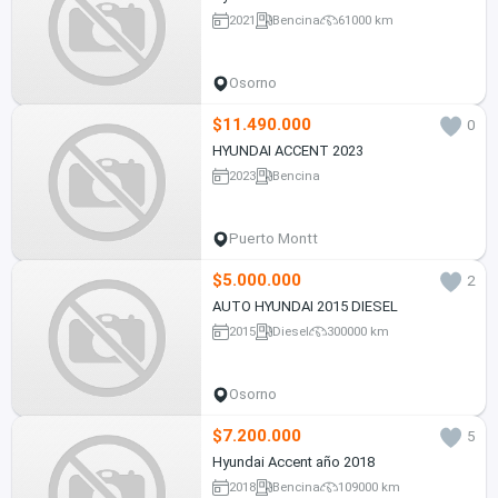
2021
Bencina
61000 km
Osorno
$11.490.000
0
HYUNDAI ACCENT 2023
2023
Bencina
Puerto Montt
$5.000.000
2
AUTO HYUNDAI 2015 DIESEL
2015
Diesel
300000 km
Osorno
$7.200.000
5
Hyundai Accent año 2018
2018
Bencina
109000 km