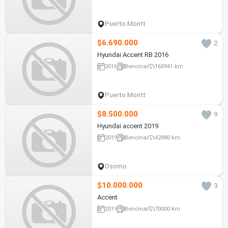
Puerto Montt
$6.690.000
2
Hyundai Accent RB 2016
2016
Bencina
160941 km
Puerto Montt
$8.500.000
9
Hyundai accent 2019
2019
Bencina
42880 km
Osorno
$10.000.000
3
Accent
2019
Bencina
70000 km