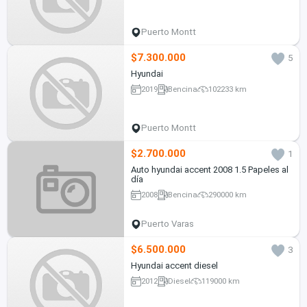
Puerto Montt
$7.300.000
5
Hyundai
2019
Bencina
102233 km
Puerto Montt
$2.700.000
1
Auto hyundai accent 2008 1.5 Papeles al
día
2008
Bencina
290000 km
Puerto Varas
$6.500.000
3
Hyundai accent diesel
2012
Diesel
119000 km