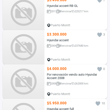
$5.490.000
7
Hyundai accent RB GL
2013
Bencina
225217 km
Puerto Montt
$3.300.000
3
Hyundai accent
2004
Bencina
237680 km
Puerto Montt
$4.000.000
0
Por renovación vendo auto Hyundai
Accent 2008
2008
Bencina
262000 km
Puerto Montt
$5.950.000
10
Hyundai accent full