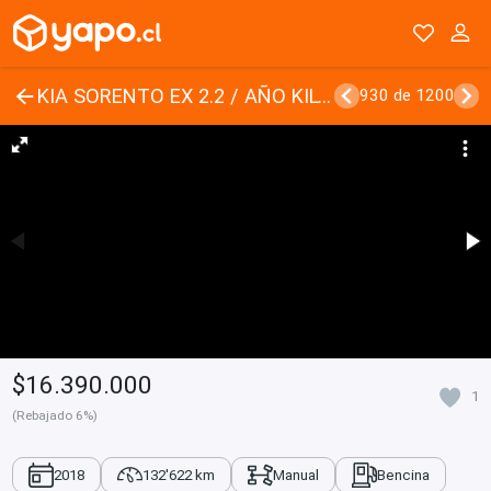
KIA SORENTO EX 2.2 / AÑO KILOMETROS / EXCELENTE ESTADO
930 de 1200
$16.390.000
1
(Rebajado 6%)
2018
132'622 km
Manual
Bencina