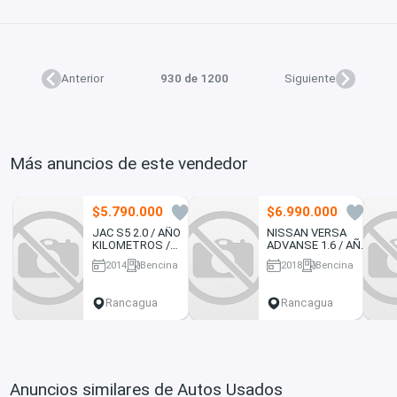
Anterior
930 de 1200
Siguiente
Más anuncios de este vendedor
$5.790.000
$6.990.000
0
0
JAC S5 2.0 / AÑO
NISSAN VERSA
KILOMETROS /
ADVANSE 1.6 / AÑO
EXCELENTE
KILOMETROS /
2014
Bencina
2018
Bencina
ESTADO
EXCELENTE
134032 km
99429 km
ESTADO
Rancagua
Rancagua
Anuncios similares de Autos Usados