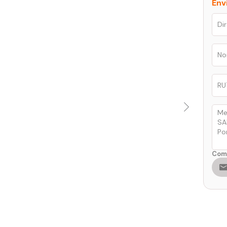
Env
Comp