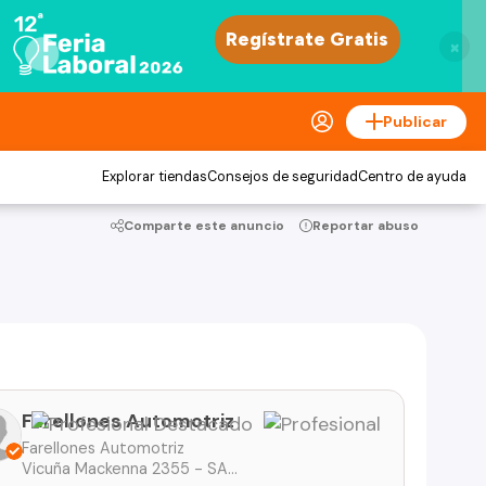
×
Publicar
Explorar tiendas
Consejos de seguridad
Centro de ayuda
Comparte este anuncio
Reportar abuso
Farellones Automotriz
Farellones Automotriz
Vicuña Mackenna 2355 - SANTIAGO