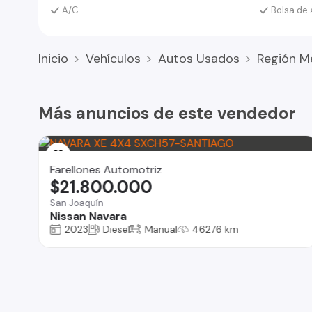
A/C
Bolsa de 
Inicio
Vehículos
Autos Usados
Región M
Más anuncios de este vendedor
Farellones Automotriz
$21.800.000
San Joaquín
Nissan Navara
2023
Diesel
Manual
46276 km