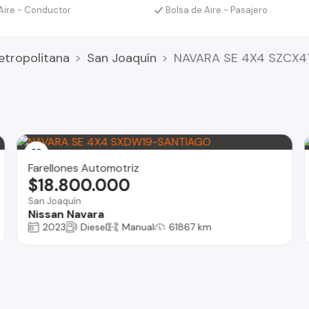
Aire - Conductor
Bolsa de Aire - Pasajero
etropolitana
San Joaquín
NAVARA SE 4X4 SZCX
Farellones Automotriz
$18.800.000
San Joaquín
Nissan Navara
2023
Diesel
Manual
61867 km