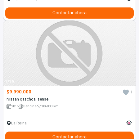
Contactar ahora
1/19
$9.990.000
1
Nissan qaschqai sense
2015
Bencina
106000 km
La Reina
Contactar ahora