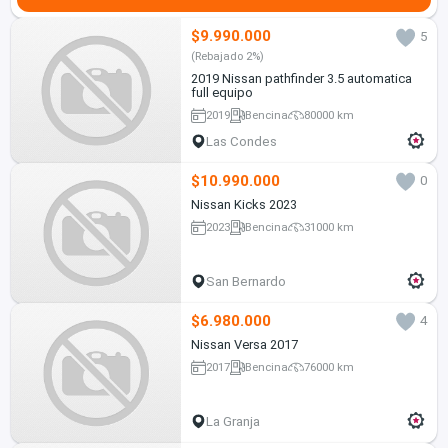
$9.990.000
5
(Rebajado 2%)
2019 Nissan pathfinder 3.5 automatica
full equipo
2019
Bencina
80000 km
Las Condes
$10.990.000
0
Nissan Kicks 2023
2023
Bencina
31000 km
San Bernardo
$6.980.000
4
Nissan Versa 2017
2017
Bencina
76000 km
La Granja