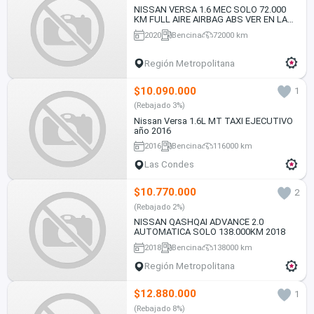
NISSAN VERSA 1.6 MEC SOLO 72.000
KM FULL AIRE AIRBAG ABS VER EN LAS
CONDES 2020
2020
Bencina
72000 km
Región Metropolitana
$10.090.000
1
(Rebajado 3%)
Nissan Versa 1.6L MT TAXI EJECUTIVO
año 2016
2016
Bencina
116000 km
Las Condes
$10.770.000
2
(Rebajado 2%)
NISSAN QASHQAI ADVANCE 2.0
AUTOMATICA SOLO 138.000KM 2018
2018
Bencina
138000 km
Región Metropolitana
$12.880.000
1
(Rebajado 8%)