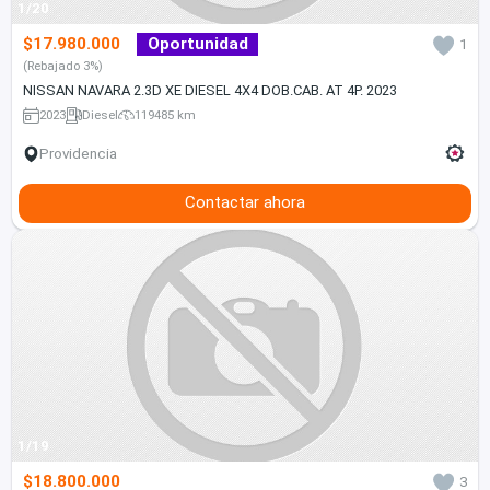
1/20
$17.980.000
Oportunidad
1
(Rebajado 3%)
NISSAN NAVARA 2.3D XE DIESEL 4X4 DOB.CAB. AT 4P. 2023
2023
Diesel
119485 km
Providencia
Contactar ahora
1/19
$18.800.000
3