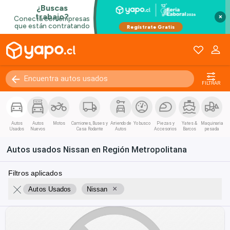
×
FILTRAR
Autos
Autos
Motos
Camiones, Buses y
Arriendo de
Yo busco
Piezas y
Yates &
Maquinaria
Usados
Nuevos
Casa Rodante
Autos
Accesorios
Barcos
pesada
Autos usados Nissan en Región Metropolitana
Filtros aplicados
×
Autos Usados
Nissan