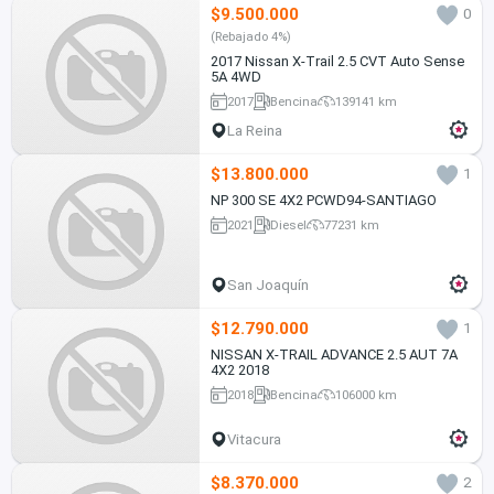
$9.500.000
0
(Rebajado 4%)
2017 Nissan X-Trail 2.5 CVT Auto Sense
5A 4WD
2017
Bencina
139141 km
La Reina
$13.800.000
1
NP 300 SE 4X2 PCWD94-SANTIAGO
2021
Diesel
77231 km
San Joaquín
$12.790.000
1
NISSAN X-TRAIL ADVANCE 2.5 AUT 7A
4X2 2018
2018
Bencina
106000 km
Vitacura
$8.370.000
2