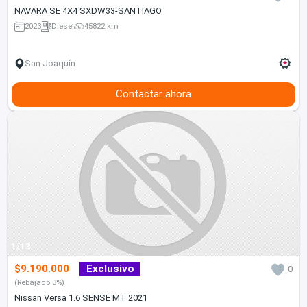
NAVARA SE 4X4 SXDW33-SANTIAGO
2023
Diesel
45822 km
San Joaquín
Contactar ahora
1/13
$9.190.000
Exclusivo
0
(Rebajado 3%)
Nissan Versa 1.6 SENSE MT 2021