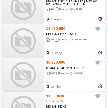
NISSAN NEW X-TRAIL SENSE 5A 2.5
CVT AÑO 2023 ÚNICO DUEÑO
2023
Bencina
46000 km
Vitacura
$4.980.000
1
NISSAN MARCH 2012
2012
Bencina
189000 km
La Granja
$6.980.000
1
CHANGAN ALSVIN LUXURY
2023
Bencina
64800 km
Cerrillos
$15.680.000
1
(Rebajado 2%)
NISSAN KICKS