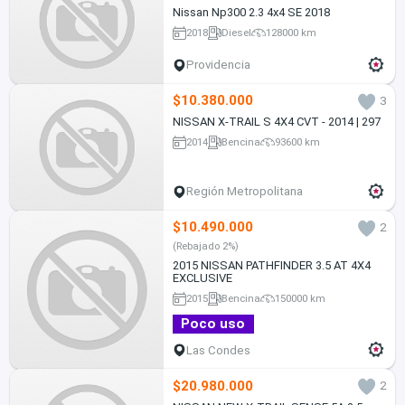
Nissan Np300 2.3 4x4 SE 2018
2018
Diesel
128000 km
Providencia
$10.380.000
3
NISSAN X-TRAIL S 4X4 CVT - 2014 | 297
2014
Bencina
93600 km
Región Metropolitana
$10.490.000
2
(Rebajado 2%)
2015 NISSAN PATHFINDER 3.5 AT 4X4
EXCLUSIVE
2015
Bencina
150000 km
Poco uso
Las Condes
$20.980.000
2