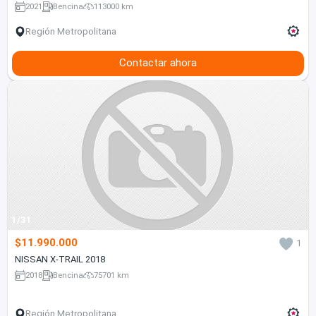
2021
Bencina
113000 km
Región Metropolitana
Contactar ahora
1/31
$11.990.000
1
NISSAN X-TRAIL 2018
2018
Bencina
75701 km
Región Metropolitana