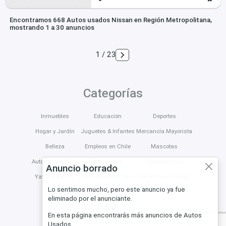
Encontramos 668 Autos usados Nissan en Región Metropolitana,
mostrando 1 a 30 anuncios
1 / 23
Categorías
Inmuebles
Educación
Deportes
Hogar y Jardín
Juguetes & Infantes
Mercancía Mayorista
Belleza
Empleos en Chile
Mascotas
Autos y Vehículos
Tecnología
Construcción
Anuncio borrado
Yates & Barcos
Música Moda Arte
Servicios y Negocios
Lo sentimos mucho, pero este anuncio ya fue
eliminado por el anunciante.
En esta página encontrarás más anuncios de Autos
Usados