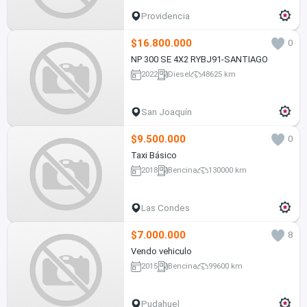
Providencia
$16.800.000
0
NP 300 SE 4X2 RYBJ91-SANTIAGO
2022
Diesel
48625 km
San Joaquín
$9.500.000
0
Taxi Básico
2018
Bencina
130000 km
Las Condes
$7.000.000
8
Vendo vehiculo
2015
Bencina
99600 km
Pudahuel