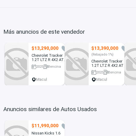
Más anuncios de este vendedor
$13,290,000
$13,390,000
0
0
(Rebajado 1%)
Chevrolet Tracker
1.2T LTZ R 4X2 AT
Chevrolet Tracker
2025
1.2T LTZ R 4X2 AT 5P
2025
Bencina
2025
37758 km
2025
Bencina
32782 km
Macul
Macul
Anuncios similares de Autos Usados
$11,990,000
0
Nissan Kicks 1.6