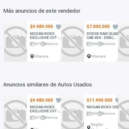
Más anuncios de este vendedor
$9.980.000
$7.000.000
0
0
NISSAN KICKS
DODGE RAM QUAD
EXCLUSIVE CVT -
CAB 4X4 - 2006 |
2019 | 2710
2568
2019
Bencina
2006
Bencina
140776 km
242840 km
Vitacura
Vitacura
Anuncios similares de Autos Usados
$9.980.000
$11.990.000
0
0
NISSAN KICKS
NISSAN KICKS 2020
EXCLUSIVE CVT -
2020
Bencina
2019 | 2710
2019
Bencina
82384 km
140776 km
Región