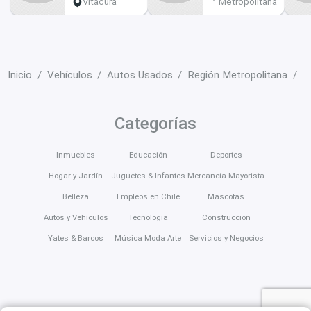
Vitacura
Metropolitana
Inicio
Vehículos
Autos Usados
Región Metropolitana
N
Categorías
Inmuebles
Educación
Deportes
Hogar y Jardín
Juguetes & Infantes
Mercancía Mayorista
Belleza
Empleos en Chile
Mascotas
Autos y Vehículos
Tecnología
Construcción
Yates & Barcos
Música Moda Arte
Servicios y Negocios