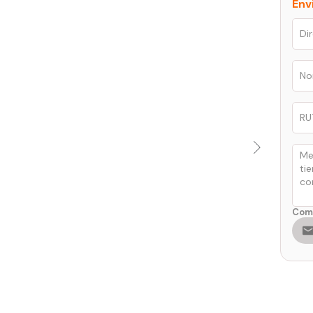
Env
Comp