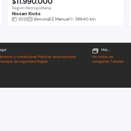
$11.990.000
Región Metropolitana
Nissan Kicks
2023
Bencina
Manual
39840 km
egal
Más...
érminos y condiciones
Políticas de privacidad
Ver todas las
onsejos de seguridad
Reglas
categorías
Tiendas