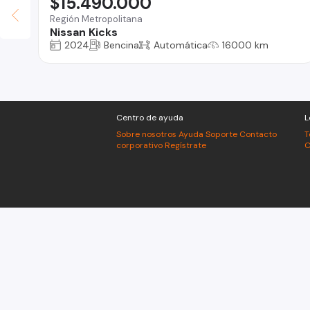
$15.490.000
Región Metropolitana
Nissan Kicks
2024
Bencina
Automática
16000 km
Centro de ayuda
L
Sobre nosotros
Ayuda
Soporte
Contacto
T
corporativo
Regístrate
C