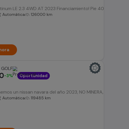
tinum LE 2.3 4WD AT 2023 Financiamiento! Pie 40% ($9.396.00
Automática
126000 km
hora
 GOLF
00
-3%
Oportunidad
mos un nissan navara del año 2023, NO MINERA, UNICO DUEÑO c
Automática
119485 km