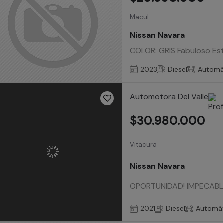
Macul
Nissan Navara
COLOR: GRIS Fabuloso E
2023
Diesel
Automá
Automotora Del Valle
$30.980.000
Vitacura
Nissan Navara
OPORTUNIDAD! IMPECABLE
2021
Diesel
Automát