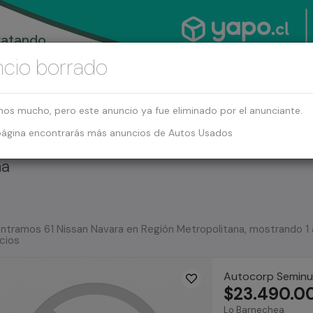
cio borrado
mos mucho, pero este anuncio ya fue eliminado por el anunciante.
página encontrarás más anuncios de Autos Usados
na
ntramos 61 Nissan Navara en Región Metropolitana, mostrando 1
cios
Autocorp Semin
$23.490.0
Lo Barnechea