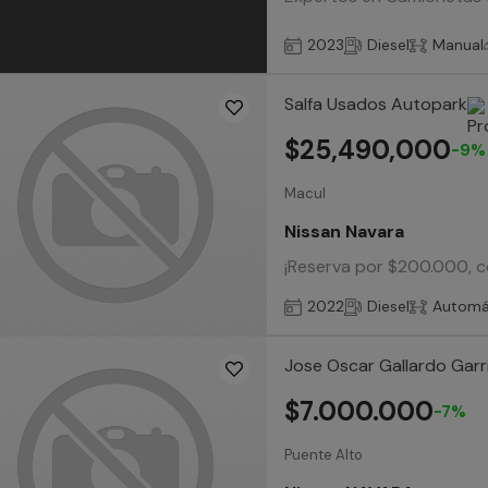
2023
Diesel
Manual
Salfa Usados Autopark
$25,490,000
-9%
Macul
Nissan Navara
¡Reserva por $200.000, c
2022
Diesel
Automá
Jose Oscar Gallardo Garr
$7.000.000
-7%
Puente Alto