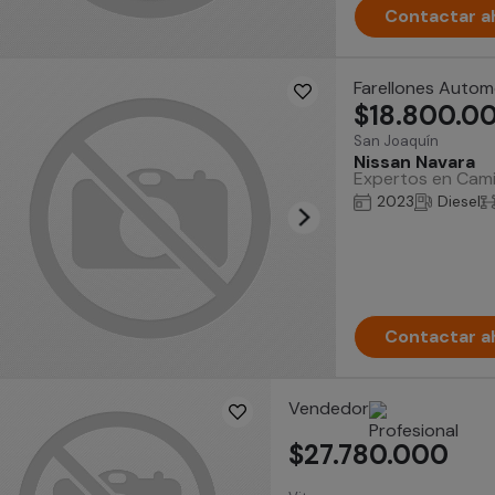
Contactar a
Farellones Autom
$18.800.0
San Joaquín
Nissan Navara
Expertos en Camio
2023
Diesel
Contactar a
Vendedor
$27.780.000