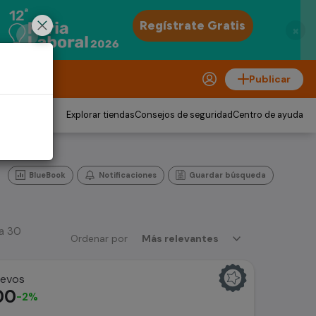
×
Publicar
Explorar tiendas
Consejos de seguridad
Centro de ayuda
BlueBook
Notificaciones
Guardar búsqueda
 a 30
Ordenar por
Más relevantes
uevos
00
-2%