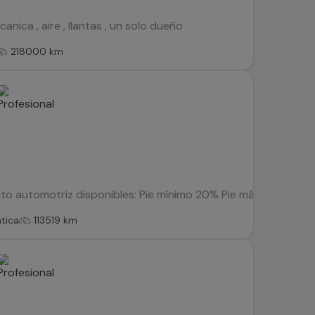
nica , aire , llantas , un solo dueño
218000 km
o automotriz disponibles: Pie mínimo 20% Pie máximo 50% Suje
tica
113519 km