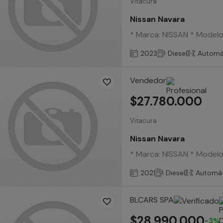
Vitacura
Nissan Navara
* Marca: NISSAN * Modelo:
2023
Diesel
Automá
Vendedor
$27.780.000
Vitacura
Nissan Navara
* Marca: NISSAN * Modelo:
2021
Diesel
Automát
BLCARS SPA
$28.990.000
-3%