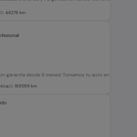
46276 km
on garantía desde 6 meses! Tomamos tu auto en parte de pago
tica
169589 km
ido