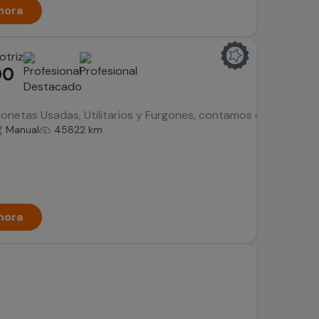
hora
otriz
00
netas Usadas, Utilitarios y Furgones, contamos con el histori
Manual
45822 km
hora