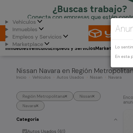
Vehículos
Anun
Inmuebles
Empleos y Servicios
Marketplace
Lo senti
Inmuebles
Vehículos
Empleos y Servicios
Marketplace
En esta 
Nissan Navara en Región Metropolita
Inicio
Vehículos
Autos Usados
Nissan
Navara
Región Metropolitana
Nissan
Enco
anun
Navara
Categoría
Autos Usados (61)