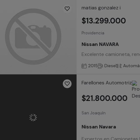
matias gonzalez i
$13.299.000
Providencia
Nissan NAVARA
Excelente camioneta, ren
2015
Diesel
Automá
Farellones Automotriz
$21.800.000
San Joaquín
Nissan Navara
Expertos en Camionetas Us