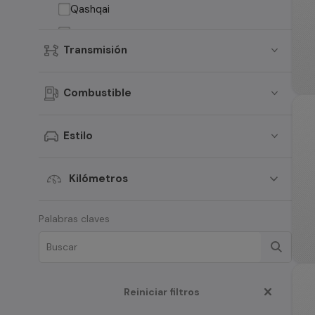
Qashqai
Pathfinder
Transmisión
D21
Terrano
Combustible
Sentra
Tiida
Estilo
Murano
ALTIMA
Kilómetros
March
Palabras claves
Note
D22
Maxima
Reiniciar filtros