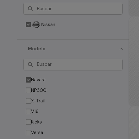
Nissan
Modelo
Navara
NP300
X-Trail
V16
Kicks
Versa