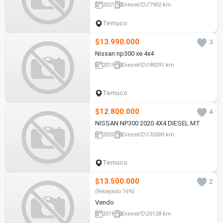
2021
Diesel
77902 km
Temuco
$13.990.000
3
Nissan np300 xe 4x4
2019
Diesel
188291 km
Temuco
$12.800.000
4
NISSAN NP300 2020 4X4 DIESEL MT
2020
Diesel
132000 km
Temuco
$13.500.000
2
(Rebajado 16%)
Vendo
2018
Diesel
25128 km