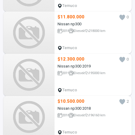
Temuco
$11.800.000
0
Nissan np300
2018
Diesel
218000 km
Temuco
$12.300.000
0
Nissan np300 2019
2019
Diesel
195000 km
Temuco
$10.500.000
2
Nissan np300 2018
2018
Diesel
196160 km
Temuco