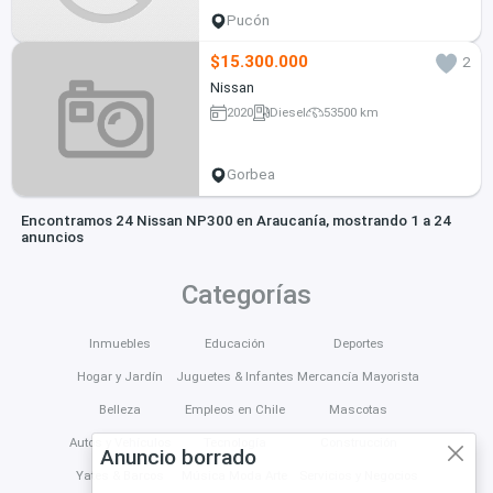
Pucón
$15.300.000
2
Nissan
2020
Diesel
53500 km
Gorbea
Encontramos 24 Nissan NP300 en Araucanía, mostrando 1 a 24
anuncios
Categorías
Inmuebles
Educación
Deportes
Hogar y Jardín
Juguetes & Infantes
Mercancía Mayorista
Belleza
Empleos en Chile
Mascotas
Autos y Vehículos
Tecnología
Construcción
Anuncio borrado
Yates & Barcos
Música Moda Arte
Servicios y Negocios