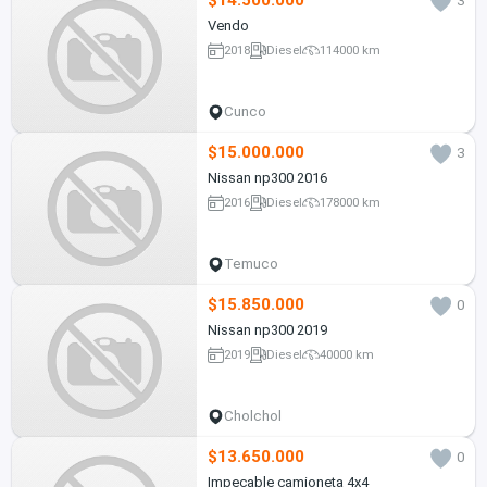
$14.500.000
3
Vendo
2018
Diesel
114000 km
Cunco
$15.000.000
3
Nissan np300 2016
2016
Diesel
178000 km
Temuco
$15.850.000
0
Nissan np300 2019
2019
Diesel
40000 km
Cholchol
$13.650.000
0
Impecable camioneta 4x4