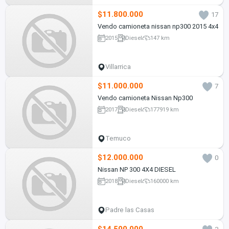
$11.800.000
17
Vendo camioneta nissan np300 2015 4x4
2015
Diesel
147 km
Villarrica
$11.000.000
7
Vendo camioneta Nissan Np300
2017
Diesel
177919 km
Temuco
$12.000.000
0
Nissan NP 300 4X4 DIESEL
2018
Diesel
160000 km
Padre las Casas