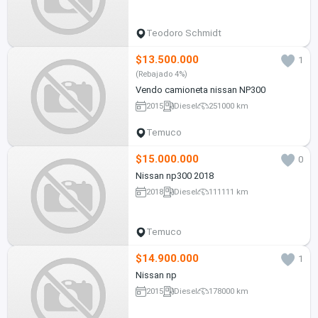
Teodoro Schmidt
$13.500.000
1
(Rebajado 4%)
Vendo camioneta nissan NP300
2015
Diesel
251000 km
Temuco
$15.000.000
0
Nissan np300 2018
2018
Diesel
111111 km
Temuco
$14.900.000
1
Nissan np
2015
Diesel
178000 km