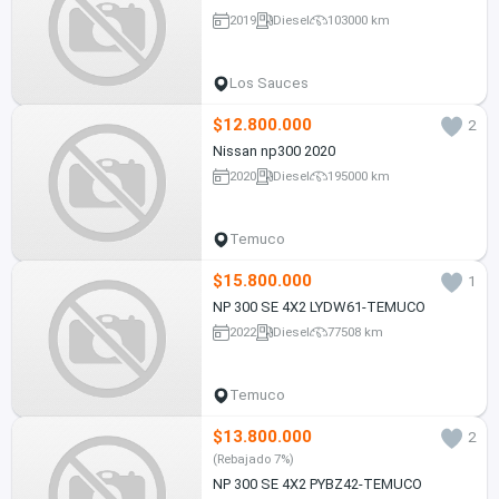
2019
Diesel
103000 km
Los Sauces
$12.800.000
2
Nissan np300 2020
2020
Diesel
195000 km
Temuco
$15.800.000
1
NP 300 SE 4X2 LYDW61-TEMUCO
2022
Diesel
77508 km
Temuco
$13.800.000
2
(Rebajado 7%)
NP 300 SE 4X2 PYBZ42-TEMUCO