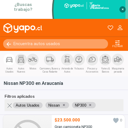
×
FILTRAR
Autos
Autos
Motos
Camiones, Buses y
Arriendo de
Yo busco
Piezas y
Yates &
Maquinaria
Usados
Nuevos
Casa Rodante
Autos
Accesorios
Barcos
pesada
Nissan NP300 en Araucanía
Filtros aplicados
×
×
Autos Usados
Nissan
NP300
$23.500.000
0
Gran camioneta NP300