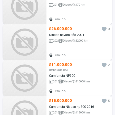
2018
Diesel
170 km
Temuco
$26.000.000
0
Nissan navara año 2021
2021
Diesel
82000 km
Temuco
$11.000.000
2
(Rebajado 8%)
Camioneta NP300
2018
Diesel
210000 km
Temuco
$15.000.000
5
Camioneta Nissan np300 2016
2016
Diesel
112000 km