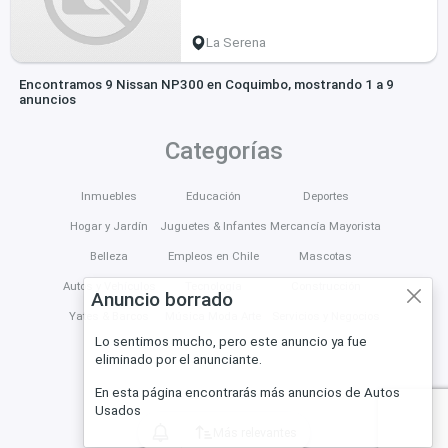
La Serena
Encontramos 9 Nissan NP300 en Coquimbo, mostrando 1 a 9
anuncios
Categorías
Inmuebles
Educación
Deportes
Hogar y Jardín
Juguetes & Infantes
Mercancía Mayorista
Belleza
Empleos en Chile
Mascotas
Autos y Vehículos
Tecnología
Construcción
Anuncio borrado
Yates & Barcos
Música Moda Arte
Servicios y Negocios
Lo sentimos mucho, pero este anuncio ya fue
eliminado por el anunciante.
En esta página encontrarás más anuncios de Autos
Usados
Más relevantes