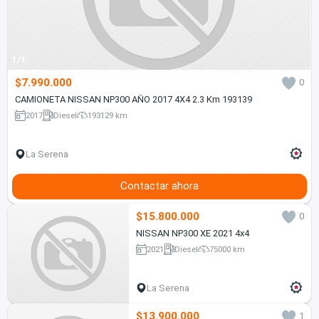
1/1
$7.990.000
0
CAMIONETA NISSAN NP300 AÑO 2017 4X4 2.3 Km 193139
2017
Diesel
193129 km
La Serena
Contactar ahora
$15.800.000
0
NISSAN NP300 XE 2021 4x4
2021
Diesel
75000 km
La Serena
$13.900.000
1