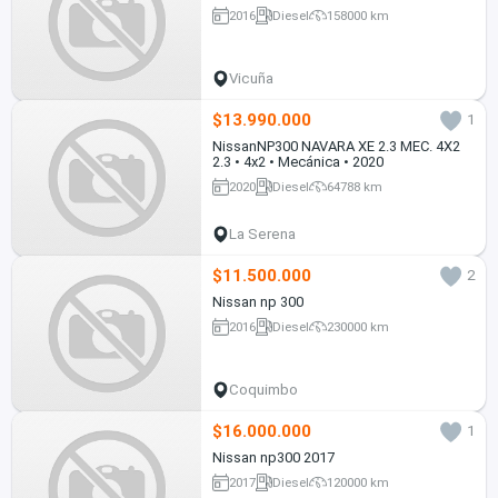
2016
Diesel
158000 km
Vicuña
$13.990.000
1
NissanNP300 NAVARA XE 2.3 MEC. 4X2
2.3 • 4x2 • Mecánica • 2020
2020
Diesel
64788 km
La Serena
$11.500.000
2
Nissan np 300
2016
Diesel
230000 km
Coquimbo
$16.000.000
1
Nissan np300 2017
2017
Diesel
120000 km