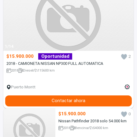
1/14
$15.900.000
Oportunidad
2
2018 - CAMIONETA NISSAN NP300 FULL AUTOMATICA
2018
Diesel
115600 km
Puerto Montt
Contactar ahora
$15.900.000
0
Nissan Pathfinder 2018 solo 54.000 km
2018
Bencina
54000 km