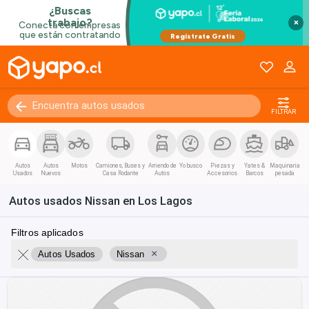
×
FILTRAR
Autos
Autos
Motos
Camiones, Buses y
Arriendo de
Yo busco
Piezas y
Yates &
Maquinaria
Usados
Nuevos
Casa Rodante
Autos
Accesorios
Barcos
pesada
Autos usados Nissan en Los Lagos
Filtros aplicados
×
Autos Usados
Nissan