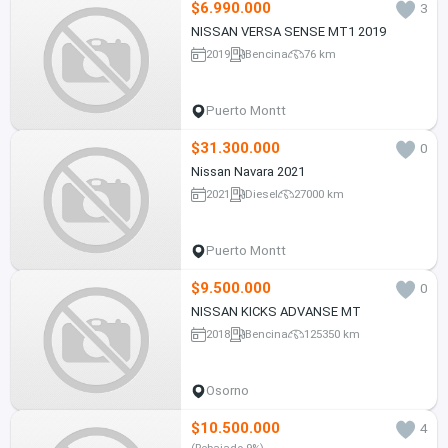
$6.990.000
3
NISSAN VERSA SENSE MT1 2019
2019
Bencina
76 km
Puerto Montt
$31.300.000
0
Nissan Navara 2021
2021
Diesel
27000 km
Puerto Montt
$9.500.000
0
NISSAN KICKS ADVANSE MT
2018
Bencina
125350 km
Osorno
$10.500.000
4