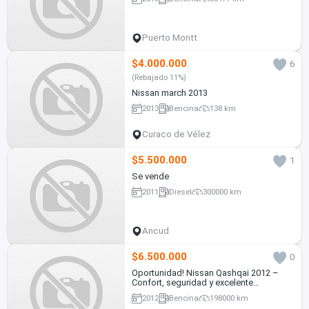
Puerto Montt
$4.000.000
6
(Rebajado 11%)
Nissan march 2013
2013
Bencina
138 km
Curaco de Vélez
$5.500.000
1
Se vende
2011
Diesel
300000 km
Ancud
$6.500.000
0
Oportunidad! Nissan Qashqai 2012 –
Confort, seguridad y excelente
rendimiento
2012
Bencina
198000 km