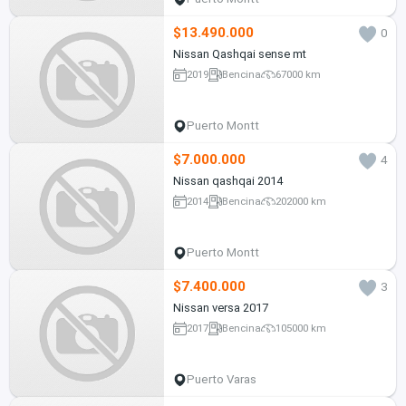
$13.490.000
0
Nissan Qashqai sense mt
2019
Bencina
67000 km
Puerto Montt
$7.000.000
4
Nissan qashqai 2014
2014
Bencina
202000 km
Puerto Montt
$7.400.000
3
Nissan versa 2017
2017
Bencina
105000 km
Puerto Varas