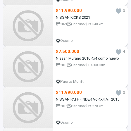
$11.990.000
0
NISSAN KICKS 2021
2021
Bencina
93940 km
Osorno
$7.500.000
4
Nissan Murano 2010 4x4 como nuevo
2010
Bencina
145000 km
Puerto Montt
$11.990.000
0
NISSAN PATHFINDER V6 4X4 AT 2015
2015
Bencina
99370 km
Osorno