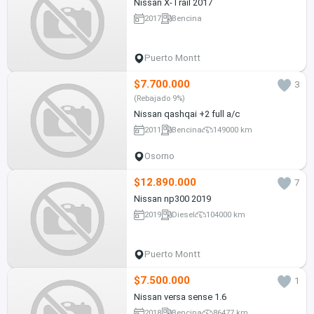
Nissan X-Trail 2017
2017
Bencina
Puerto Montt
$7.700.000
3
(Rebajado 9%)
Nissan qashqai +2 full a/c
2011
Bencina
149000 km
Osorno
$12.890.000
7
Nissan np300 2019
2019
Diesel
104000 km
Puerto Montt
$7.500.000
1
Nissan versa sense 1.6
2018
Bencina
86477 km