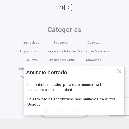
1 / 8
Categorías
Inmuebles
Educación
Deportes
Hogar y Jardín
Juguetes & Infantes
Mercancía Mayorista
Belleza
Empleos en Chile
Mascotas
Autos y Vehículos
Tecnología
Construcción
Anuncio borrado
Yates & Barcos
Música Moda Arte
Servicios y Negocios
Lo sentimos mucho, pero este anuncio ya fue
eliminado por el anunciante.
En esta página encontrarás más anuncios de Autos
Usados
Más relevantes