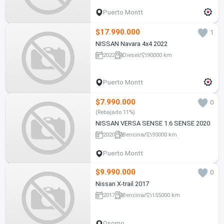
Puerto Montt
$17.990.000
1
NISSAN Navara 4x4 2022
2022
Diesel
90000 km
Puerto Montt
$7.990.000
0
(Rebajado 11%)
NISSAN VERSA SENSE 1.6 SENSE 2020
2020
Bencina
93000 km
Puerto Montt
$9.990.000
0
Nissan X-trail 2017
2017
Bencina
155000 km
Osorno