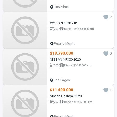
Hualaihué
2
Vendo Nissan v16
2008
Bencina
300000 km
Puerto Montt
$18.790.000
0
NISSAN NP300 2020
2020
Diesel
148000 km
Los Lagos
$11.490.000
1
Nissan Qashqai 2020
2020
Bencina
87300 km
Puerto Montt