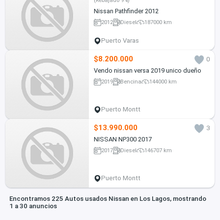
(Rebajado 9%)
Nissan Pathfinder 2012
2012
Diesel
187000 km
Puerto Varas
$8.200.000
0
Vendo nissan versa 2019 unico dueño
2019
Bencina
144000 km
Puerto Montt
$13.990.000
3
NISSAN NP300 2017
2017
Diesel
146707 km
Puerto Montt
Encontramos 225 Autos usados Nissan en Los Lagos, mostrando
1 a 30 anuncios