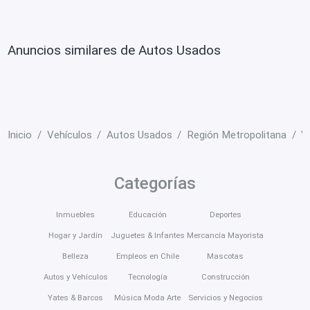
Anuncios similares de Autos Usados
Inicio
Vehículos
Autos Usados
Región Metropolitana
V
Categorías
Inmuebles
Educación
Deportes
Hogar y Jardín
Juguetes & Infantes
Mercancía Mayorista
Belleza
Empleos en Chile
Mascotas
Autos y Vehículos
Tecnología
Construcción
Yates & Barcos
Música Moda Arte
Servicios y Negocios