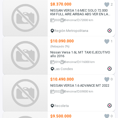
$8.370.000
2
NISSAN VERSA 1.6 MEC SOLO 72.000
KM FULL AIRE AIRBAG ABS VER EN LAS
CONDES 2020
2020
Bencina
72000 km
Región Metropolitana
$10.090.000
1
(Rebajado 3%)
Nissan Versa 1.6L MT TAXI EJECUTIVO
año 2016
2016
Bencina
116000 km
Las Condes
$10.490.000
0
NISSAN VERSA 1.6 ADVANCE MT 2022
2022
Bencina
59000 km
Recoleta
$9.500.000
0