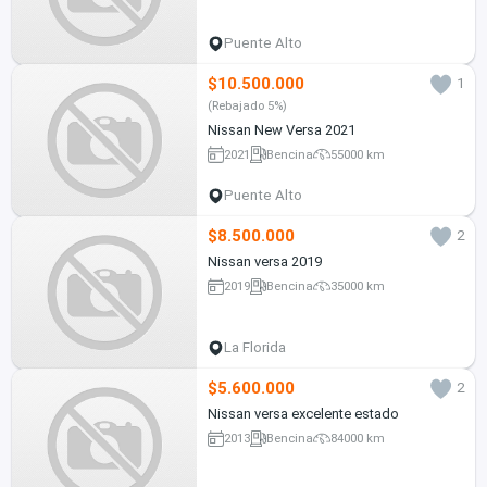
Puente Alto
$10.500.000
1
(Rebajado 5%)
Nissan New Versa 2021
2021
Bencina
55000 km
Puente Alto
$8.500.000
2
Nissan versa 2019
2019
Bencina
35000 km
La Florida
$5.600.000
2
Nissan versa excelente estado
2013
Bencina
84000 km