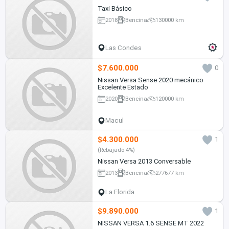
Taxi Básico
2018
Bencina
130000 km
Las Condes
$7.600.000
0
Nissan Versa Sense 2020 mecánico
Excelente Estado
2020
Bencina
120000 km
Macul
$4.300.000
1
(Rebajado 4%)
Nissan Versa 2013 Conversable
2013
Bencina
277677 km
La Florida
$9.890.000
1
NISSAN VERSA 1.6 SENSE MT 2022