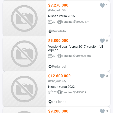
$7.270.000
1
(Rebajado 3%)
Nissan versa 2016
2016
Bencina
80000 km
Recoleta
$5.800.000
6
Vendo Nissan Versa 2017, versión full
equipo
2017
Bencina
104000 km
Pudahuel
$12.600.000
0
(Rebajado 4%)
Nissan versa 2022
2022
Bencina
15600 km
La Florida
$9.200.000
3