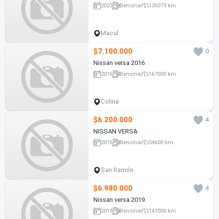
2023
Bencina
135079 km
Macul
$7.100.000
0
Nissan versa 2016
2016
Bencina
167000 km
Colina
$6.200.000
4
NISSAN VERSA
2016
Bencina
54600 km
San Ramón
$6.980.000
4
Nissan versa 2019
2019
Bencina
141000 km