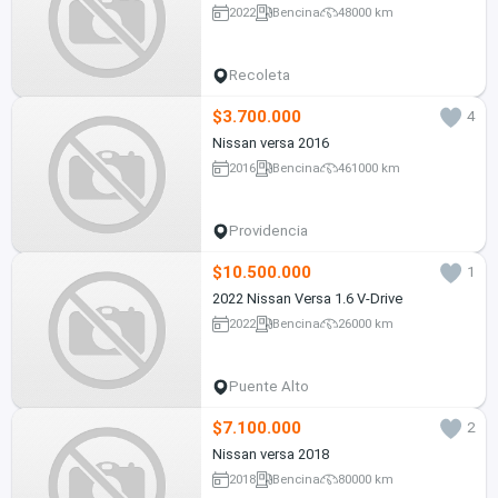
2022
Bencina
48000 km
Recoleta
$3.700.000
4
Nissan versa 2016
2016
Bencina
461000 km
Providencia
$10.500.000
1
2022 Nissan Versa 1.6 V-Drive
2022
Bencina
26000 km
Puente Alto
$7.100.000
2
Nissan versa 2018
2018
Bencina
80000 km