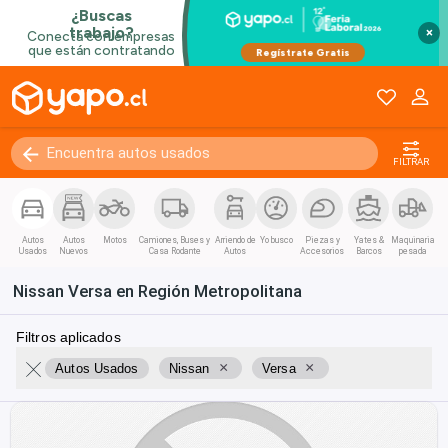
×
FILTRAR
Autos
Autos
Motos
Camiones, Buses y
Arriendo de
Yo busco
Piezas y
Yates &
Maquinaria
Usados
Nuevos
Casa Rodante
Autos
Accesorios
Barcos
pesada
Nissan Versa en Región Metropolitana
Filtros aplicados
×
×
Autos Usados
Nissan
Versa