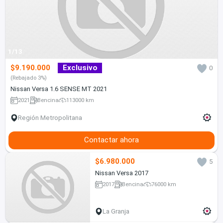
1/13
$9.190.000
Exclusivo
0
(Rebajado 3%)
Nissan Versa 1.6 SENSE MT 2021
2021
Bencina
113000 km
Región Metropolitana
Contactar ahora
$6.980.000
5
Nissan Versa 2017
2017
Bencina
76000 km
La Granja