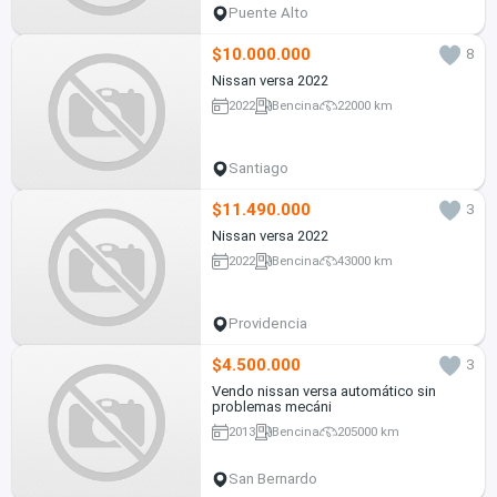
Puente Alto
$10.000.000
8
Nissan versa 2022
2022
Bencina
22000 km
Santiago
$11.490.000
3
Nissan versa 2022
2022
Bencina
43000 km
Providencia
$4.500.000
3
Vendo nissan versa automático sin
problemas mecáni
2013
Bencina
205000 km
San Bernardo