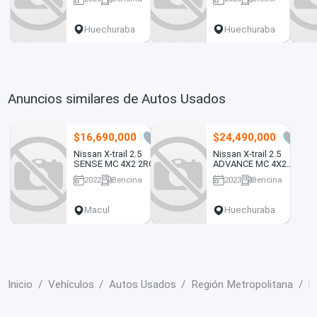
MT6 5P 2023
21301 km
29353 km
Huechuraba
Huechuraba
Anuncios similares de Autos Usados
$16,690,000
$24,490,000
0
0
Nissan X-trail 2.5
Nissan X-trail 2.5
SENSE MC 4X2 2ROW
ADVANCE MC 4X2
CVT AT 5P 2022
CVT AT 5P 2023
2022
Bencina
2023
Bencina
58167 km
21301 km
Macul
Huechuraba
Inicio
Vehículos
Autos Usados
Región Metropolitana
H