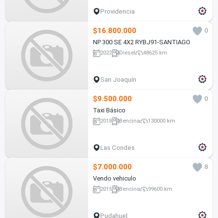
Providencia
$16.800.000
0
NP 300 SE 4X2 RYBJ91-SANTIAGO
2022
Diesel
48625 km
San Joaquín
$9.500.000
0
Taxi Básico
2018
Bencina
130000 km
Las Condes
$7.000.000
8
Vendo vehiculo
2015
Bencina
99600 km
Pudahuel