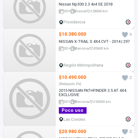
Nissan Np300 2.3 4x4 SE 2018
2018
Diesel
128000 km
Providencia
$10.380.000
3
NISSAN X-TRAIL S 4X4 CVT - 2014 | 297
2014
Bencina
93600 km
Región Metropolitana
$10.490.000
2
(Rebajado 2%)
2015 NISSAN PATHFINDER 3.5 AT 4X4
EXCLUSIVE
2015
Bencina
150000 km
Poco uso
Las Condes
$20.980.000
2