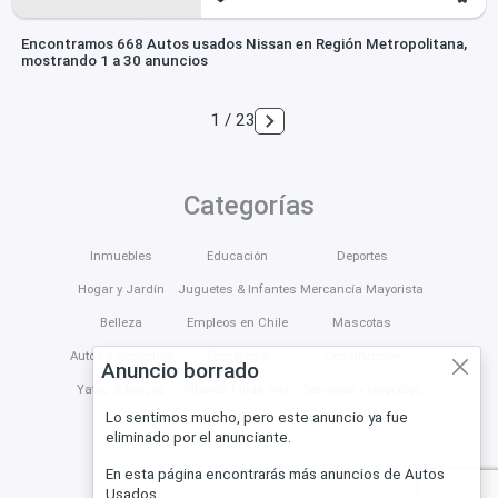
Encontramos 668 Autos usados Nissan en Región Metropolitana,
mostrando 1 a 30 anuncios
1 / 23
Categorías
Inmuebles
Educación
Deportes
Hogar y Jardín
Juguetes & Infantes
Mercancía Mayorista
Belleza
Empleos en Chile
Mascotas
Autos y Vehículos
Tecnología
Construcción
Anuncio borrado
Yates & Barcos
Música Moda Arte
Servicios y Negocios
Lo sentimos mucho, pero este anuncio ya fue
eliminado por el anunciante.
En esta página encontrarás más anuncios de Autos
Usados