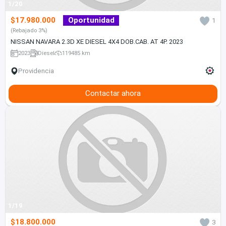
1/20
$17.980.000
Oportunidad
1
(Rebajado 3%)
NISSAN NAVARA 2.3D XE DIESEL 4X4 DOB.CAB. AT 4P. 2023
2023
Diesel
119485 km
Providencia
Contactar ahora
1/19
$18.800.000
3