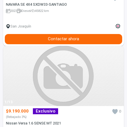
NAVARA SE 4X4 SXDW33-SANTIAGO
2023
Diesel
45822 km
San Joaquín
Contactar ahora
1/13
$9.190.000
Exclusivo
0
(Rebajado 3%)
Nissan Versa 1.6 SENSE MT 2021