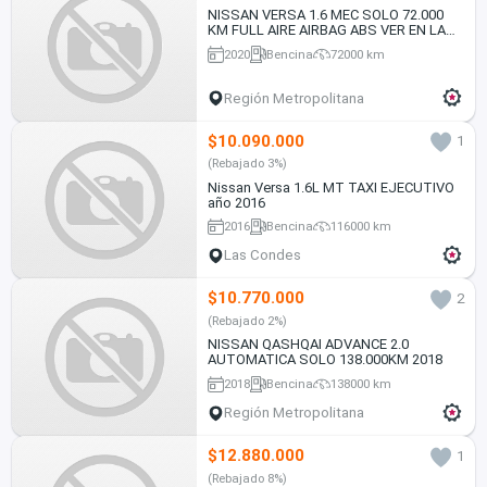
NISSAN VERSA 1.6 MEC SOLO 72.000
KM FULL AIRE AIRBAG ABS VER EN LAS
CONDES 2020
2020
Bencina
72000 km
Región Metropolitana
$10.090.000
1
(Rebajado 3%)
Nissan Versa 1.6L MT TAXI EJECUTIVO
año 2016
2016
Bencina
116000 km
Las Condes
$10.770.000
2
(Rebajado 2%)
NISSAN QASHQAI ADVANCE 2.0
AUTOMATICA SOLO 138.000KM 2018
2018
Bencina
138000 km
Región Metropolitana
$12.880.000
1
(Rebajado 8%)