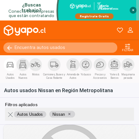
×
FILTRAR
Autos
Autos
Motos
Camiones, Buses y
Arriendo de
Yo busco
Piezas y
Yates &
Maquinaria
Usados
Nuevos
Casa Rodante
Autos
Accesorios
Barcos
pesada
Autos usados Nissan en Región Metropolitana
Filtros aplicados
×
Autos Usados
Nissan