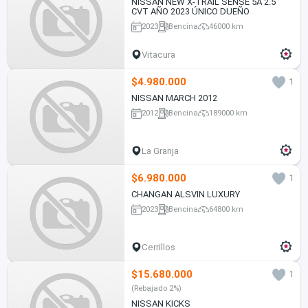
NISSAN NEW X-TRAIL SENSE 5A 2.5
CVT AÑO 2023 ÚNICO DUEÑO
2023
Bencina
46000 km
Vitacura
$4.980.000
1
NISSAN MARCH 2012
2012
Bencina
189000 km
La Granja
$6.980.000
1
CHANGAN ALSVIN LUXURY
2023
Bencina
64800 km
Cerrillos
$15.680.000
1
(Rebajado 2%)
NISSAN KICKS