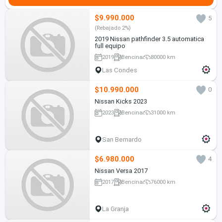
$9.990.000
5
(Rebajado 2%)
2019 Nissan pathfinder 3.5 automatica
full equipo
2019
Bencina
80000 km
Las Condes
$10.990.000
0
Nissan Kicks 2023
2023
Bencina
31000 km
San Bernardo
$6.980.000
4
Nissan Versa 2017
2017
Bencina
76000 km
La Granja