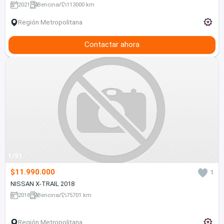
2021
Bencina
113000 km
Región Metropolitana
Contactar ahora
1/31
$11.990.000
1
NISSAN X-TRAIL 2018
2018
Bencina
75701 km
Región Metropolitana