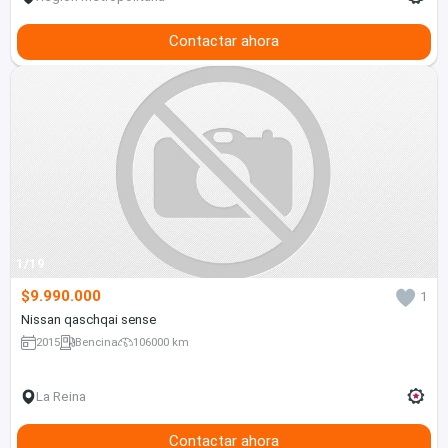
Contactar ahora
1/19
$9.990.000
1
Nissan qaschqai sense
2015
Bencina
106000 km
La Reina
Contactar ahora