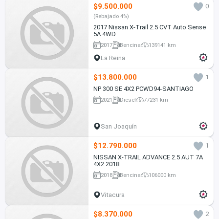
$9.500.000
0
(Rebajado 4%)
2017 Nissan X-Trail 2.5 CVT Auto Sense
5A 4WD
2017
Bencina
139141 km
La Reina
$13.800.000
1
NP 300 SE 4X2 PCWD94-SANTIAGO
2021
Diesel
77231 km
San Joaquín
$12.790.000
1
NISSAN X-TRAIL ADVANCE 2.5 AUT 7A
4X2 2018
2018
Bencina
106000 km
Vitacura
$8.370.000
2