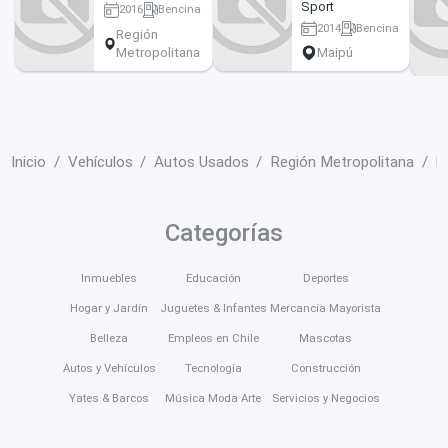
Sport
2016
Bencina
130655 km
2014
Bencina
Región
124000 km
Metropolitana
Maipú
Inicio
Vehículos
Autos Usados
Región Metropolitana
N
Categorías
Inmuebles
Educación
Deportes
Hogar y Jardín
Juguetes & Infantes
Mercancía Mayorista
Belleza
Empleos en Chile
Mascotas
Autos y Vehículos
Tecnología
Construcción
Yates & Barcos
Música Moda Arte
Servicios y Negocios