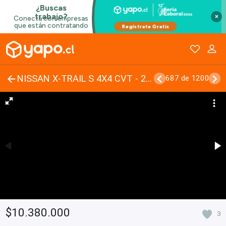
×
NISSAN X-TRAIL S 4X4 CVT - 2014 | 297
687 de 1200
$10.380.000
3