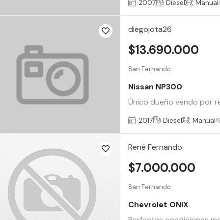
2007
Diesel
Manual
diegojota26
$13.690.000
San Fernando
Nissan NP300
Único dueño vendo por r
2017
Diesel
Manual
René Fernando
$7.000.000
San Fernando
Chevrolet ONIX
Perfectas condiciones mec