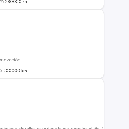
290000 km
enovación
200000 km
ánicas, detalles estéticos leves, papeles al día. Más inform