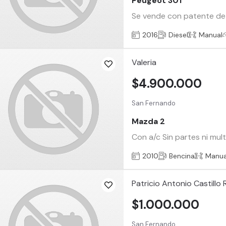
Peugeot 301
Se vende con patente de c
2016
Diesel
Manual
Valeria
$4.900.000
San Fernando
Mazda 2
Con a/c Sin partes ni mu
2010
Bencina
Manua
Patricio Antonio Castillo
$1.000.000
San Fernando