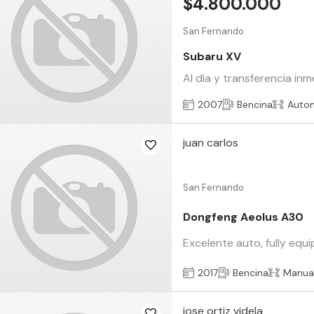
$4.800.000
San Fernando
Subaru XV
Al día y transferencia in
2007
Bencina
Auto
juan carlos
San Fernando
Dongfeng Aeolus A30
Excelente auto, fully equ
2017
Bencina
Manua
jose ortiz videla