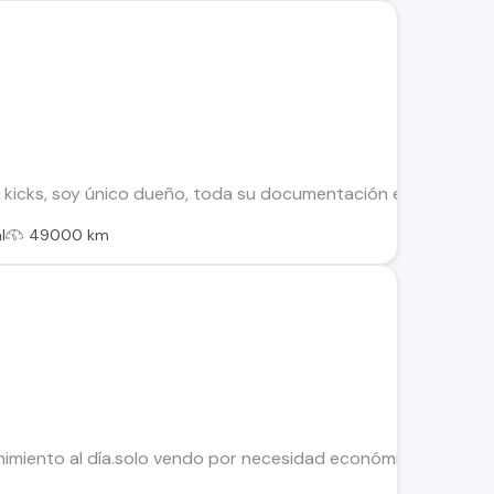
kicks, soy único dueño, toda su documentación esta al día, e
l
49000 km
miento al día.solo vendo por necesidad económica Alza vidrio