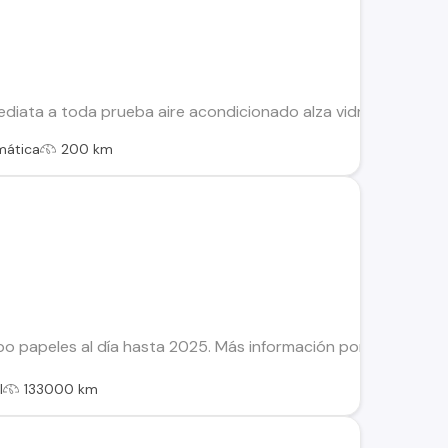
mediata a toda prueba aire acondicionado alza vidrios. Airbag
mática
200 km
ipo papeles al día hasta 2025. Más información por interno
l
133000 km