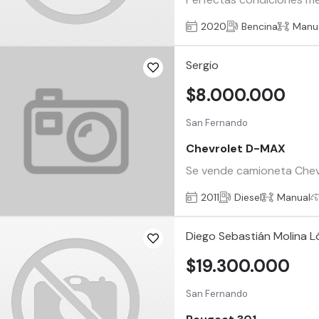
2020
Bencina
Manu
Sergio
$8.000.000
San Fernando
Chevrolet D-MAX
Se vende camioneta Chevro
2011
Diesel
Manual
Diego Sebastián Molina 
$19.300.000
San Fernando