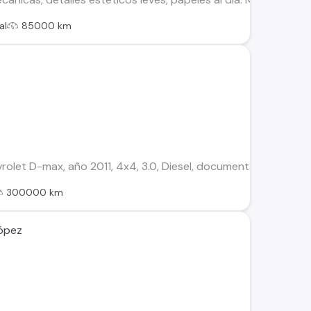
al
85000 km
let D-max, año 2011, 4x4, 3.0, Diesel, documentación al día, 
300000 km
López