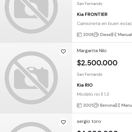
San Fernando
Kia FRONTIER
Camioneta en buen estado.
2008
Diesel
Manual
Margarita Nilo
$2.500.000
San Fernando
Kia RIO
Modelo rio II 1.3
2005
Bencina
Manu
sergio toro