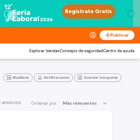
×
Publicar
Explorar tiendas
Consejos de seguridad
Centro de ayuda
BlueBook
Notificaciones
Guardar búsqueda
8 anuncios
Ordenar por
Más relevantes