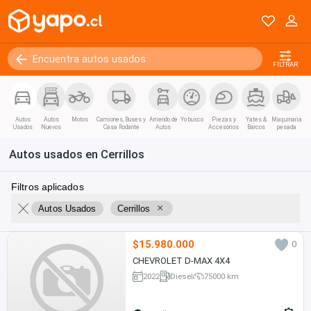
FILTRAR
Autos
Autos
Motos
Camiones, Buses y
Arriendo de
Yo busco
Piezas y
Yates &
Maquinaria
Usados
Nuevos
Casa Rodante
Autos
Accesorios
Barcos
pesada
Autos usados en Cerrillos
Filtros aplicados
×
Autos Usados
Cerrillos
$15.980.000
0
CHEVROLET D-MAX 4X4
2022
Diesel
75000 km