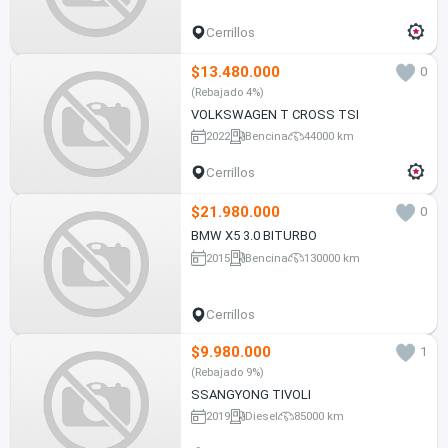
Cerrillos
$13.480.000
0
(Rebajado 4%)
VOLKSWAGEN T CROSS TSI
2022
Bencina
44000 km
Cerrillos
$21.980.000
0
BMW X5 3.0 BITURBO
2015
Bencina
130000 km
Cerrillos
$9.980.000
1
(Rebajado 9%)
SSANGYONG TIVOLI
2019
Diesel
85000 km