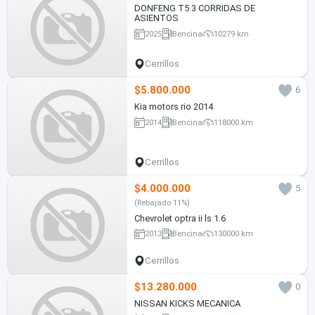
DONFENG T5 3 CORRIDAS DE
ASIENTOS
2025
Bencina
10279 km
Cerrillos
$5.800.000
6
Kia motors rio 2014
2014
Bencina
118000 km
Cerrillos
$4.000.000
5
(Rebajado 11%)
Chevrolet optra ii ls 1.6
2013
Bencina
130000 km
Cerrillos
$13.280.000
0
NISSAN KICKS MECANICA