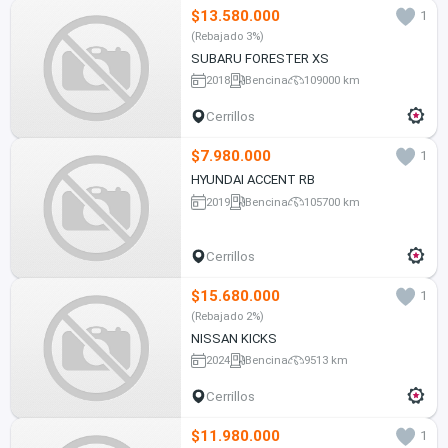
$13.580.000
1
(Rebajado 3%)
SUBARU FORESTER XS
2018
Bencina
109000 km
Cerrillos
$7.980.000
1
HYUNDAI ACCENT RB
2019
Bencina
105700 km
Cerrillos
$15.680.000
1
(Rebajado 2%)
NISSAN KICKS
2024
Bencina
9513 km
Cerrillos
$11.980.000
1