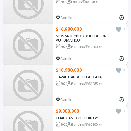
2019
Diesel
56000 km
Cerrillos
$16.980.000
0
NISSAN KICKS ROCK EDITION
AUTOMATICO
2023
Bencina
40000 km
Cerrillos
$18.980.000
0
HAVAL DARGO TURBO 4X4
2024
Bencina
31285 km
Cerrillos
$9.880.000
3
CHANGAN CS35 LUXURY
2022
Bencina
67600 km