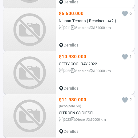
Cerrillos
$5.500.000
6
Nissan Terrano ( Bencinera 4x2 )
2011
Bencina
154000 km
Cerrillos
$10.980.000
1
GEELY COOLRAY 2022
2022
Bencina
100000 km
Cerrillos
$11.980.000
2
(Rebajado 5%)
CITROEN C3 DIESEL
2023
Diesel
50000 km
Cerrillos