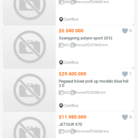
2024
Bencina
44000 km
Cerrillos
$5.500.000
0
Ssangyong actyon sport 2012
2012
Diesel
279699 km
Cerrillos
$29.400.000
1
Pegeaut bóxer pick up modelo blue hdi
2.0
2022
Diesel
20300 km
Cerrillos
$11.980.000
0
JETOUR X70
2024
Bencina
55600 km