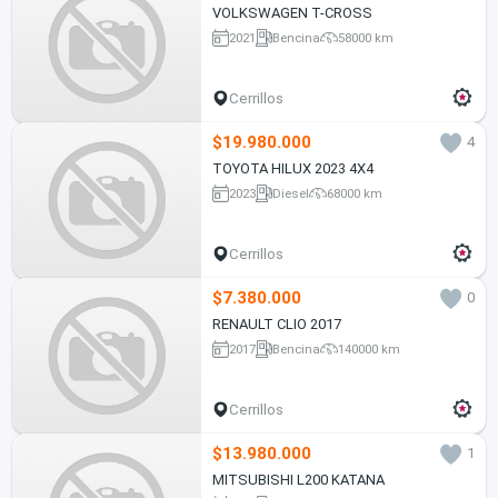
VOLKSWAGEN T-CROSS
2021
Bencina
58000 km
Cerrillos
$19.980.000
4
TOYOTA HILUX 2023 4X4
2023
Diesel
68000 km
Cerrillos
$7.380.000
0
RENAULT CLIO 2017
2017
Bencina
140000 km
Cerrillos
$13.980.000
1
MITSUBISHI L200 KATANA