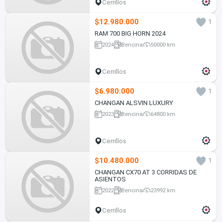
Cerrillos
$12.980.000
1
RAM 700 BIG HORN 2024
2024
Bencina
50000 km
Cerrillos
$6.980.000
1
CHANGAN ALSVIN LUXURY
2023
Bencina
64800 km
Cerrillos
$10.480.000
1
CHANGAN CX70 AT 3 CORRIDAS DE
ASIENTOS
2022
Bencina
23992 km
Cerrillos