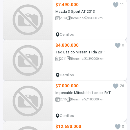
$7.490.000
11
Mazda 3 Sport AT 2013
2013
Bencina
83000 km
Cerrillos
$4.800.000
0
Taxi Básico Nissan Tiida 2011
2011
Bencina
390000 km
Cerrillos
$7.000.000
26
Impecable Mitsubishi Lancer R/T
2015
Bencina
100000 km
Cerrillos
$12.680.000
0