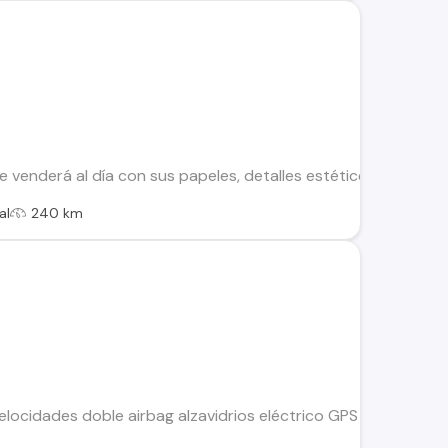
 venderá al día con sus papeles, detalles estéticos por el añ
al
240 km
velocidades doble airbag alzavidrios eléctrico GPS instalado i