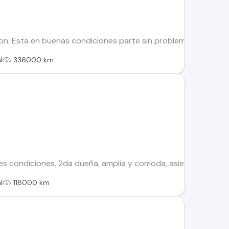
. Esta en buenas condiciones parte sin problemas. El motor n
l
336000 km
es condiciones, 2da dueña, amplia y comoda, asientos de cue
l
118000 km