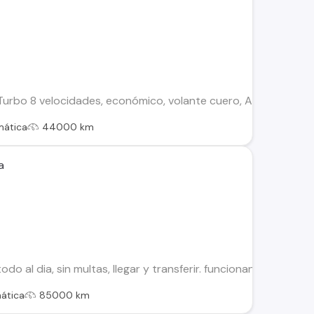
urbo 8 velocidades, económico, volante cuero, A/C, vidrios elé
mática
44000 km
a
do al dia, sin multas, llegar y transferir. funcionando al 100
ática
85000 km