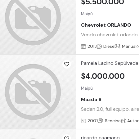
$5.500.000
Maipú
Chevrolet ORLANDO
Vendo chevrolet orlando 2
2013
Diesel
Manual
Pamela Ladino Sepúlveda
$4.000.000
Maipú
Mazda 6
Sedan 2.0, full equipo, ai
2007
Bencina
Auto
ricardo caamano