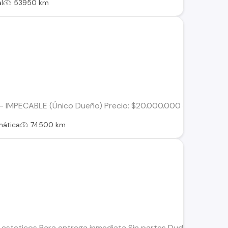
l
53950 km
IMPECABLE (Único Dueño) Precio: $20.000.000 conversable a 
mática
74500 km
 esteticos Para entrega inmediata Sin partes Duda o consulta