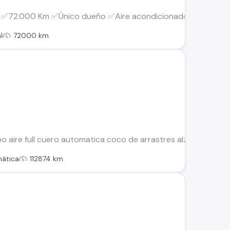
ull ✅72.000 Km ✅Único dueño ✅Aire acondicionado con climat
l
72000 km
po aire full cuero automatica coco de arrastres alza vudrios a
ática
112874 km