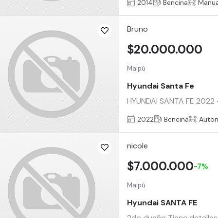
2014
Bencina
Manua
Bruno
$20.000.000
Maipú
Hyundai Santa Fe
HYUNDAI SANTA FE 2022 – 
2022
Bencina
Auto
nicole
$7.000.000
-7%
Maipú
Hyundai SANTA FE
2do dueño Tiene detalles