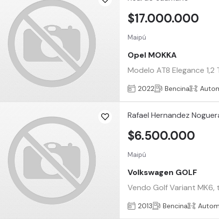
$17.000.000
Maipú
Opel MOKKA
Modelo AT8 Elegance 1,2 T
2022
Bencina
Auto
Rafael Hernandez Noguer
$6.500.000
Maipú
Volkswagen GOLF
Vendo Golf Variant MK6, to
2013
Bencina
Autom