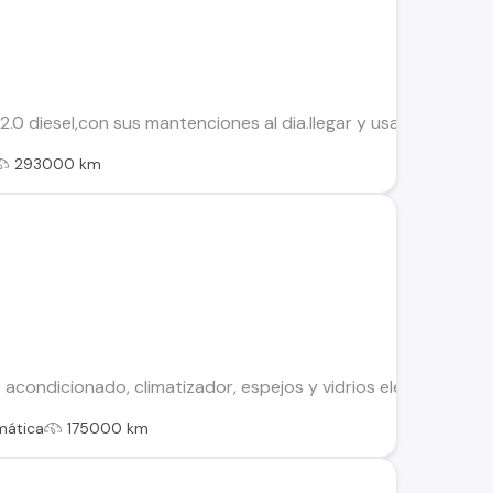
.0 diesel,con sus mantenciones al dia.llegar y usar,viene con
293000 km
re acondicionado, climatizador, espejos y vidrios eléctricos, ve
mática
175000 km