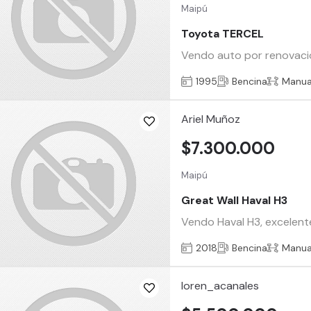
Maipú
Toyota TERCEL
Vendo auto por renovacion
1995
Bencina
Manua
Ariel Muñoz
$7.300.000
Maipú
Great Wall Haval H3
Vendo Haval H3, excelent
2018
Bencina
Manua
loren_acanales