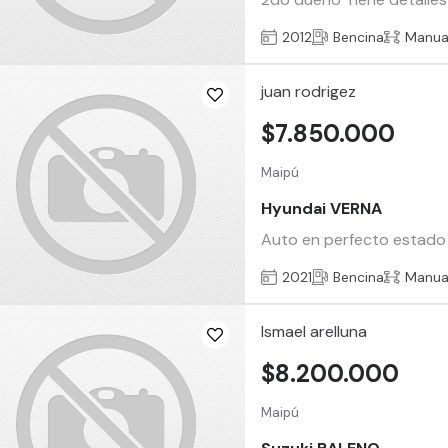
2012
Bencina
Manua
juan rodrigez
$7.850.000
Maipú
Hyundai VERNA
Auto en perfecto estado c
2021
Bencina
Manua
Ismael arelluna
$8.200.000
Maipú