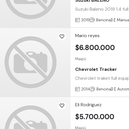
Suzuki BALENO
Suzuki Baleno 2019 1.4 f
2019
Bencina
Manua
Mario reyes
$6.800.000
Maipú
Chevrolet Tracker
Chevrolet traket full equi
2014
Bencina
Autom
Eli Rodriguez
$5.700.000
Maipú