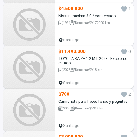
$4.500.000
1
Nissan máxima 3.0 / conservado !
1994
Bencina
170000 km
Santiago
$11.490.000
0
TOYOTA RAIZE 1.2 MT 2023 | Excelente
estado
2023
Bencina
18 km
Santiago
$700
2
Camioneta para fletes ferias y peguitas
2000
Bencina
318 km
Santiago