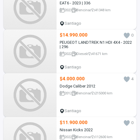
EAT6 - 2023 | 336
2023
Bencina
41348 km
Santiago
$14.990.000
0
PEUGEOT LANDTREK N1 HDI 4X4 - 2022
| 296
2022
Diesel
41671 km
Santiago
$4.000.000
4
Dodge Caliber 2012
2012
Bencina
215000 km
Santiago
$11.900.000
0
Nissan Kicks 2022
2022
Bencina
112600 km