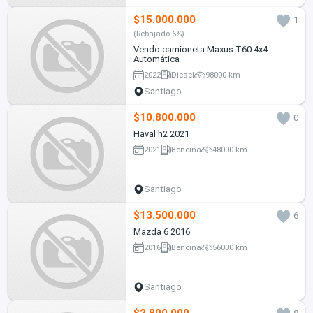
$15.000.000
1
(Rebajado 6%)
Vendo camioneta Maxus T60 4x4
Automática
2022
Diesel
98000 km
Santiago
$10.800.000
0
Haval h2 2021
2021
Bencina
48000 km
Santiago
$13.500.000
6
Mazda 6 2016
2016
Bencina
56000 km
Santiago