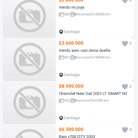
$2.800.000
8
Vendo mi joya
2009
Bencina
182000 km
Santiago
$3.600.000
0
Vendo auto casi única dueña
2012
Bencina
189400 km
Santiago
$8.990.000
2
Chevrolet New Sail 2023 LT SMART N2
2023
Bencina
41000 km
Santiago
$6.300.000
4
Ram v700 CITY 2020