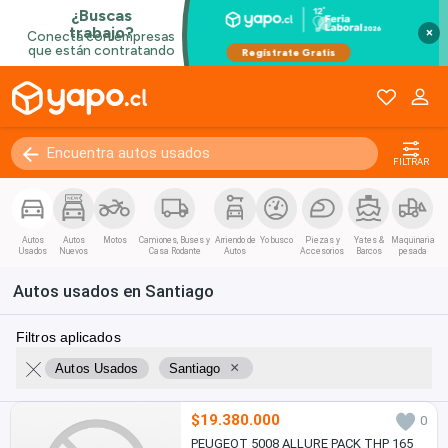
×
FILTRAR
Autos
Autos
Motos
Camiones, Buses y
Arriendo de
Yo busco
Piezas y
Yates &
Maquinaria
Usados
Nuevos
Casa Rodante
Autos
Accesorios
Barcos
pesada
Autos usados en Santiago
Filtros aplicados
×
Autos Usados
Santiago
$19.380.000
0
PEUGEOT 5008 ALLURE PACK THP 165