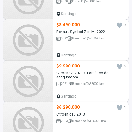
2020
Diesel
75000 km
Santiago
$8.490.000
3
Renault Symbol Zen Mt 2022
2022
Bencina
28769 km
Santiago
$9.990.000
6
Citroen C3 2021 automático de
aseguradora
2021
Bencina
38000 km
Santiago
$6.290.000
1
Citroen ds3 2013
2013
Bencina
165000 km