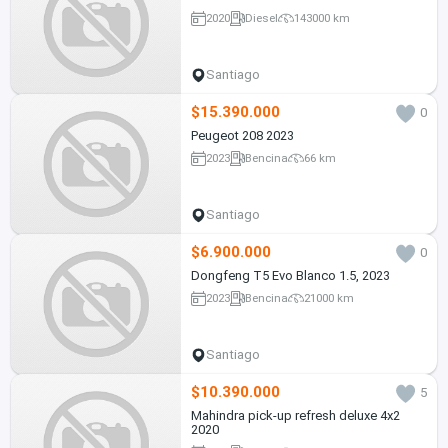
2020
Diesel
143000 km
Santiago
$15.390.000
0
Peugeot 208 2023
2023
Bencina
66 km
Santiago
$6.900.000
0
Dongfeng T5 Evo Blanco 1.5, 2023
2023
Bencina
21000 km
Santiago
$10.390.000
5
Mahindra pick-up refresh deluxe 4x2
2020