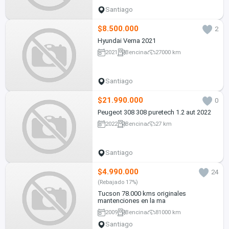
Santiago
$8.500.000
2
Hyundai Verna 2021
2021
Bencina
27000 km
Santiago
$21.990.000
0
Peugeot 308 308 puretech 1.2 aut 2022
2022
Bencina
27 km
Santiago
$4.990.000
24
(Rebajado 17%)
Tucson 78.000 kms originales
mantenciones en la ma
2009
Bencina
81000 km
Santiago