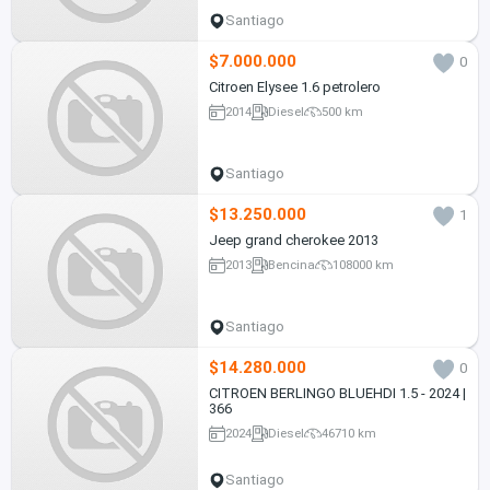
Santiago
$7.000.000
0
Citroen Elysee 1.6 petrolero
2014
Diesel
500 km
Santiago
$13.250.000
1
Jeep grand cherokee 2013
2013
Bencina
108000 km
Santiago
$14.280.000
0
CITROEN BERLINGO BLUEHDI 1.5 - 2024 |
366
2024
Diesel
46710 km
Santiago