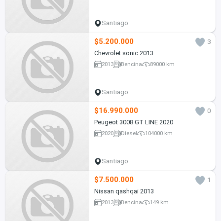
Santiago
$5.200.000
3
Chevrolet sonic 2013
2013
Bencina
89000 km
Santiago
$16.990.000
0
Peugeot 3008 GT LINE 2020
2020
Diesel
104000 km
Santiago
$7.500.000
1
Nissan qashqai 2013
2013
Bencina
149 km