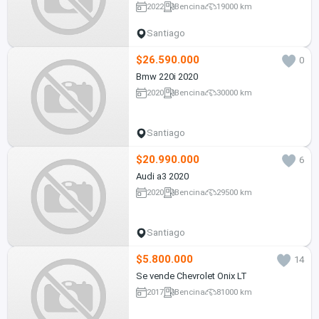
2022
Bencina
19000 km
Santiago
$26.590.000
0
Bmw 220i 2020
2020
Bencina
30000 km
Santiago
$20.990.000
6
Audi a3 2020
2020
Bencina
29500 km
Santiago
$5.800.000
14
Se vende Chevrolet Onix LT
2017
Bencina
81000 km