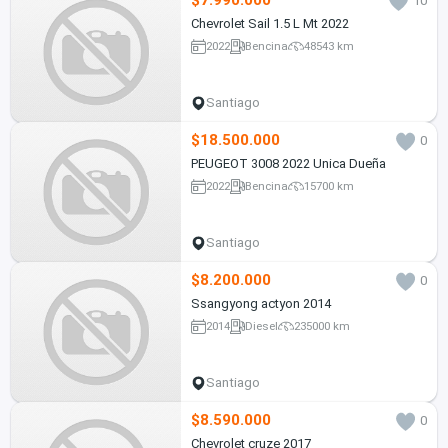
$7.990.000
10
Chevrolet Sail 1.5 L Mt 2022
2022
Bencina
48543 km
Santiago
$18.500.000
0
PEUGEOT 3008 2022 Unica Dueña
2022
Bencina
15700 km
Santiago
$8.200.000
0
Ssangyong actyon 2014
2014
Diesel
235000 km
Santiago
$8.590.000
0
Chevrolet cruze 2017