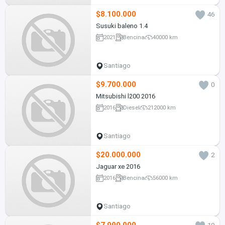
$8.100.000
46
Susuki baleno 1.4
2021
Bencina
40000 km
Santiago
$9.700.000
0
Mitsubishi l200 2016
2016
Diesel
212000 km
Santiago
$20.000.000
2
Jaguar xe 2016
2016
Bencina
56000 km
Santiago