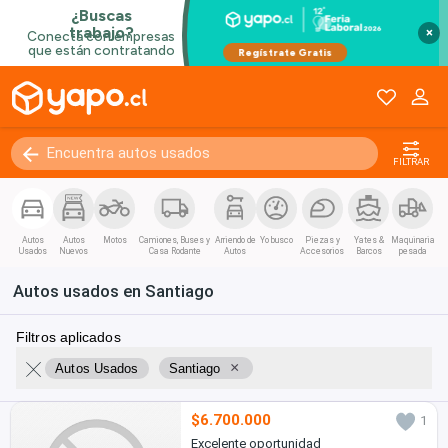
×
FILTRAR
Autos
Autos
Motos
Camiones, Buses y
Arriendo de
Yo busco
Piezas y
Yates &
Maquinaria
Usados
Nuevos
Casa Rodante
Autos
Accesorios
Barcos
pesada
Autos usados en Santiago
Filtros aplicados
×
Autos Usados
Santiago
$6.700.000
1
Excelente oportunidad