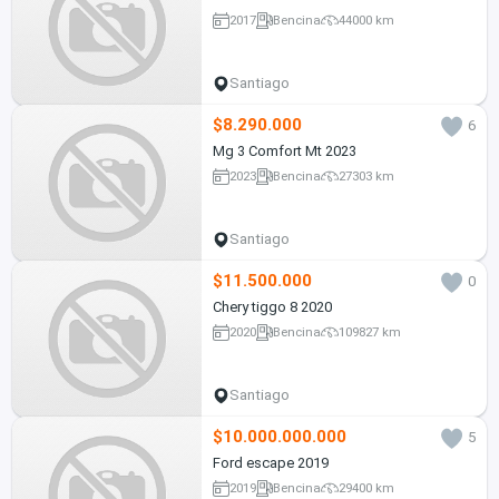
2017
Bencina
44000 km
Santiago
$8.290.000
6
Mg 3 Comfort Mt 2023
2023
Bencina
27303 km
Santiago
$11.500.000
0
Chery tiggo 8 2020
2020
Bencina
109827 km
Santiago
$10.000.000.000
5
Ford escape 2019
2019
Bencina
29400 km