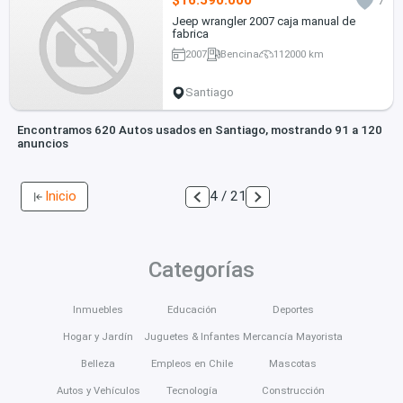
$16.590.000
7
Jeep wrangler 2007 caja manual de
fabrica
2007
Bencina
112000 km
Santiago
Encontramos 620 Autos usados en Santiago, mostrando 91 a 120
anuncios
Inicio
4 / 21
Categorías
Inmuebles
Educación
Deportes
Hogar y Jardín
Juguetes & Infantes
Mercancía Mayorista
Belleza
Empleos en Chile
Mascotas
Autos y Vehículos
Tecnología
Construcción