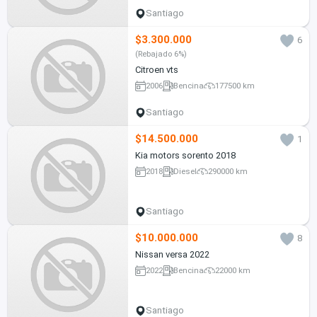
Santiago
$3.300.000
6
(Rebajado 6%)
Citroen vts
2006
Bencina
177500 km
Santiago
$14.500.000
1
Kia motors sorento 2018
2018
Diesel
290000 km
Santiago
$10.000.000
8
Nissan versa 2022
2022
Bencina
22000 km
Santiago