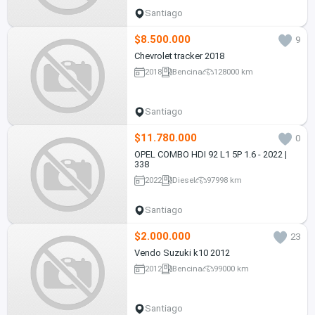
Santiago
$8.500.000
9
Chevrolet tracker 2018
2018
Bencina
128000 km
Santiago
$11.780.000
0
OPEL COMBO HDI 92 L1 5P 1.6 - 2022 |
338
2022
Diesel
97998 km
Santiago
$2.000.000
23
Vendo Suzuki k10 2012
2012
Bencina
99000 km
Santiago