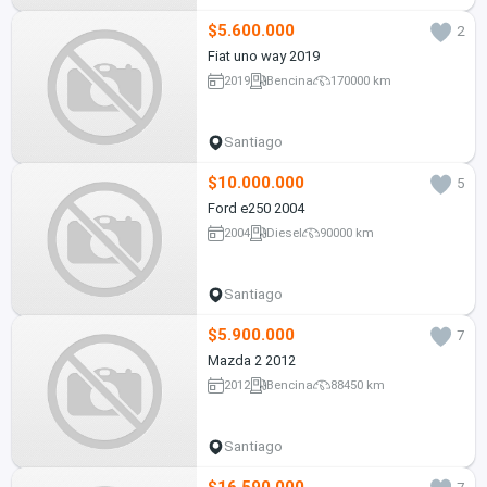
$5.600.000
2
Fiat uno way 2019
2019
Bencina
170000 km
Santiago
$10.000.000
5
Ford e250 2004
2004
Diesel
90000 km
Santiago
$5.900.000
7
Mazda 2 2012
2012
Bencina
88450 km
Santiago