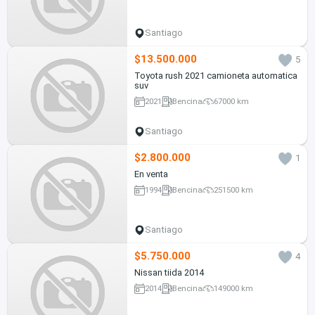
Santiago
$13.500.000
5
Toyota rush 2021 camioneta automatica
suv
2021
Bencina
67000 km
Santiago
$2.800.000
1
En venta
1994
Bencina
251500 km
Santiago
$5.750.000
4
Nissan tiida 2014
2014
Bencina
149000 km