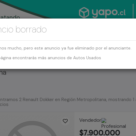
cio borrado
mos mucho, pero este anuncio ya fue eliminado por el anunciante.
página encontrarás más anuncios de Autos Usados
na
ntramos 2 Renault Dokker en Región Metropolitana, mostrando 1 
cios
Vendedor
$7.900.000