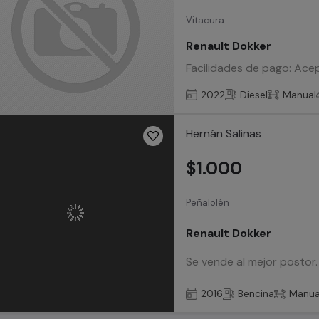
Vitacura
Renault Dokker
Facilidades de pago: Acep
2022
Diesel
Manual
Hernán Salinas
$1.000
Peñalolén
Renault Dokker
Se vende al mejor postor
2016
Bencina
Manua