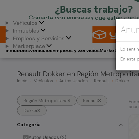
Vehículos
Anun
Inmuebles
Empleos y Servicios
Marketplace
Lo senti
Inmuebles
Vehículos
Empleos y Servicios
Marketplace
En esta 
Renault Dokker en Región Metropolita
Inicio
Vehículos
Autos Usados
Renault
Dokker
Región Metropolitana
Renault
Enco
anun
Dokker
Categoría
Autos Usados (2)