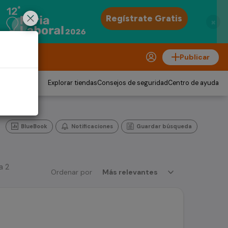
×
Publicar
Explorar tiendas
Consejos de seguridad
Centro de ayuda
BlueBook
Notificaciones
Guardar búsqueda
a 2
Ordenar por
Más relevantes