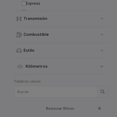
Express
Captur
Transmisión
Arkana
Fluence
Combustible
Kangoo
18
Estilo
Latitude
Megane
Kilómetros
Scenic
Palabras claves
Reiniciar filtros