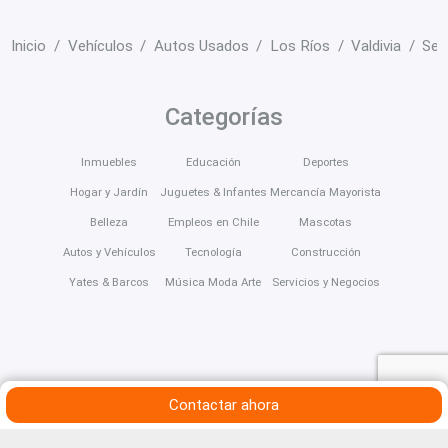
Inicio
Vehículos
Autos Usados
Los Ríos
Valdivia
Se 
Categorías
Inmuebles
Educación
Deportes
Hogar y Jardín
Juguetes & Infantes
Mercancía Mayorista
Belleza
Empleos en Chile
Mascotas
Autos y Vehículos
Tecnología
Construcción
Yates & Barcos
Música Moda Arte
Servicios y Negocios
Contactar ahora