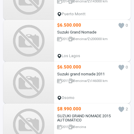
2014
Bencina
143000 km
Puerto Montt
$6.500.000
0
Suzuki Grand Nomade
2013
Bencina
200000 km
Los Lagos
$6.500.000
0
Suzuki grand nomade 2011
2011
Bencina
146000 km
Osorno
$8.990.000
2
SUZUKI GRAND NOMADE 2015
AUTOMÁTICO
2015
Bencina