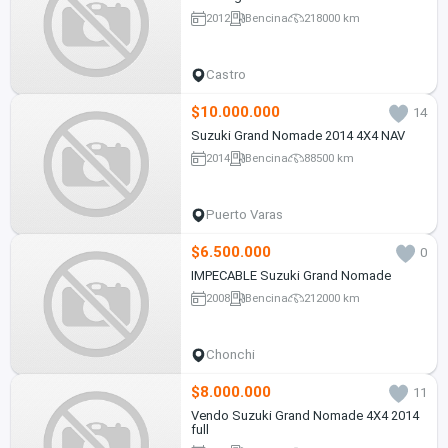
2012
Bencina
218000 km
Castro
$10.000.000
14
Suzuki Grand Nomade 2014 4X4 NAV
2014
Bencina
88500 km
Puerto Varas
$6.500.000
0
IMPECABLE Suzuki Grand Nomade
2008
Bencina
212000 km
Chonchi
$8.000.000
11
Vendo Suzuki Grand Nomade 4X4 2014
full