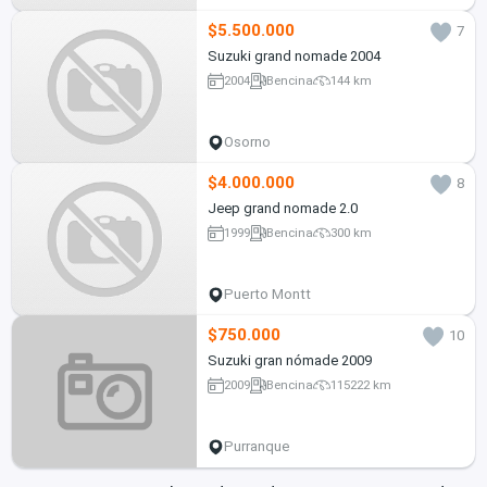
$5.500.000
7
Suzuki grand nomade 2004
2004
Bencina
144 km
Osorno
$4.000.000
8
Jeep grand nomade 2.0
1999
Bencina
300 km
Puerto Montt
$750.000
10
Suzuki gran nómade 2009
2009
Bencina
115222 km
Purranque