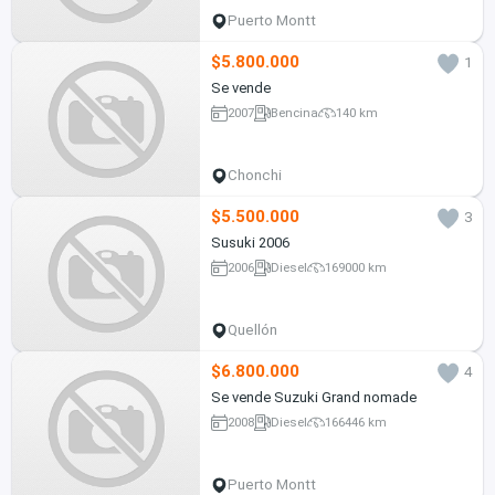
Puerto Montt
$5.800.000
1
Se vende
2007
Bencina
140 km
Chonchi
$5.500.000
3
Susuki 2006
2006
Diesel
169000 km
Quellón
$6.800.000
4
Se vende Suzuki Grand nomade
2008
Diesel
166446 km
Puerto Montt