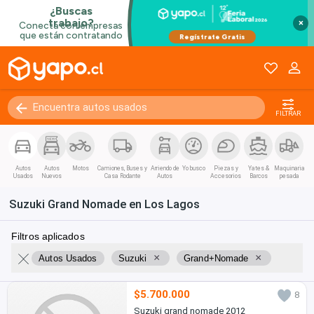
×
FILTRAR
Autos
Autos
Motos
Camiones, Buses y
Arriendo de
Yo busco
Piezas y
Yates &
Maquinaria
Usados
Nuevos
Casa Rodante
Autos
Accesorios
Barcos
pesada
Suzuki Grand Nomade en Los Lagos
Filtros aplicados
×
×
Autos Usados
Suzuki
Grand+Nomade
$5.700.000
8
Suzuki grand nomade 2012