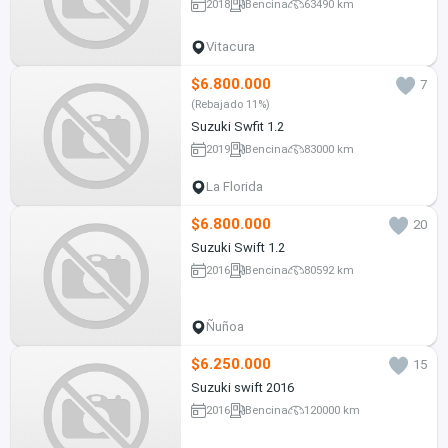
2018
Bencina
63490 km
Vitacura
$6.800.000
7
(Rebajado 11%)
Suzuki Swfit 1.2
2019
Bencina
83000 km
La Florida
$6.800.000
20
Suzuki Swift 1.2
2016
Bencina
80592 km
Ñuñoa
$6.250.000
15
Suzuki swift 2016
2016
Bencina
120000 km