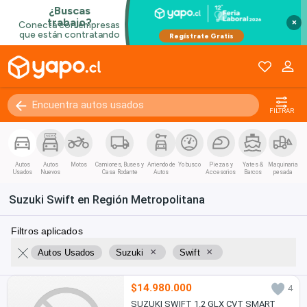
×
FILTRAR
Autos
Autos
Motos
Camiones, Buses y
Arriendo de
Yo busco
Piezas y
Yates &
Maquinaria
Usados
Nuevos
Casa Rodante
Autos
Accesorios
Barcos
pesada
Suzuki Swift en Región Metropolitana
Filtros aplicados
×
×
Autos Usados
Suzuki
Swift
$14.980.000
4
SUZUKI SWIFT 1.2 GLX CVT SMART