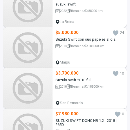
suzuki swift
2022
Bencina
88000 km
La Reina
$5.000.000
24
Suzuki Swift con sus papeles al día.
2014
Bencina
183000 km
Maipú
$3.700.000
10
Suzuki swift 2010 full
2010
Bencina
188000 km
San Bernardo
$7.980.000
0
SUZUKI SWIFT DOHC HB 1.2 - 2018 |
2650