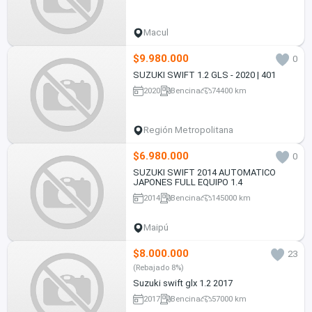
Macul
$9.980.000
0
SUZUKI SWIFT 1.2 GLS - 2020 | 401
2020
Bencina
74400 km
Región Metropolitana
$6.980.000
0
SUZUKI SWIFT 2014 AUTOMATICO
JAPONES FULL EQUIPO 1.4
2014
Bencina
145000 km
Maipú
$8.000.000
23
(Rebajado 8%)
Suzuki swift glx 1.2 2017
2017
Bencina
57000 km