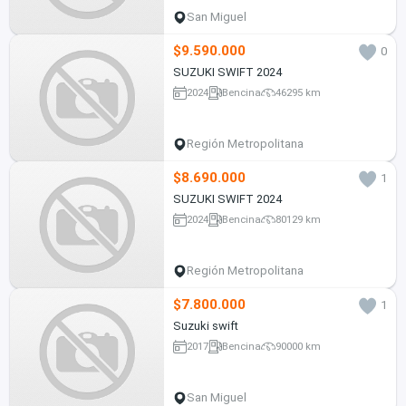
San Miguel
$9.590.000
0
SUZUKI SWIFT 2024
2024
Bencina
46295 km
Región Metropolitana
$8.690.000
1
SUZUKI SWIFT 2024
2024
Bencina
80129 km
Región Metropolitana
$7.800.000
1
Suzuki swift
2017
Bencina
90000 km
San Miguel