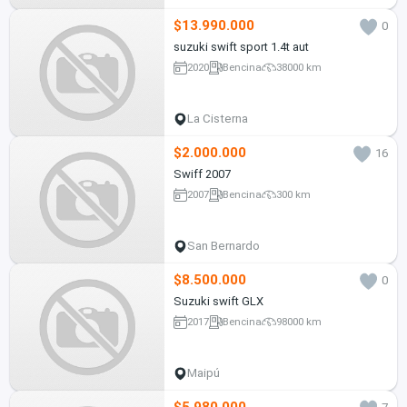
$13.990.000
0
suzuki swift sport 1.4t aut
2020
Bencina
38000 km
La Cisterna
$2.000.000
16
Swiff 2007
2007
Bencina
300 km
San Bernardo
$8.500.000
0
Suzuki swift GLX
2017
Bencina
98000 km
Maipú