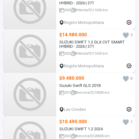
HYBRID - 2026 | 371
2026
Híbrido
11650 km
Región Metropolitana
$14.980.000
3
SUZUKI SWIFT 1.2 GLX CVT SMART
HYBRID - 2026 | 371
2026
Híbrido
11650 km
Región Metropolitana
$9.480.000
0
Suzuki Swift GLS 2018
2018
Bencina
74000 km
Las Condes
$10.490.000
1
SUZUKI SWIFT 1.2 2024
2024
Bencina
28000 km