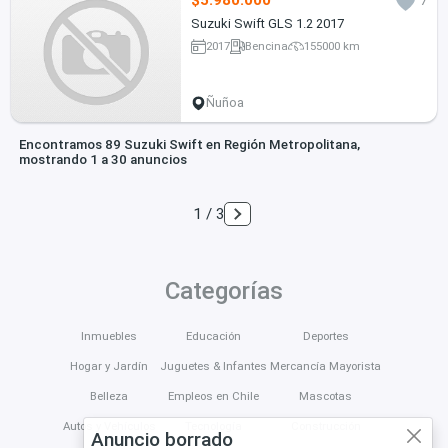
$5.980.000
7
Suzuki Swift GLS 1.2 2017
2017
Bencina
155000 km
Ñuñoa
Encontramos 89 Suzuki Swift en Región Metropolitana,
mostrando 1 a 30 anuncios
1 / 3
Categorías
Inmuebles
Educación
Deportes
Hogar y Jardín
Juguetes & Infantes
Mercancía Mayorista
Belleza
Empleos en Chile
Mascotas
Autos y Vehículos
Tecnología
Construcción
Anuncio borrado