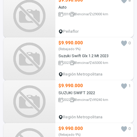
$9.390.000
8
Auto
2018
Bencina
29000 km
Peñaflor
$9.990.000
0
(Rebajado 9%)
Suzuki Swift Glx 1.2 Mt 2023
2023
Bencina
65000 km
Región Metropolitana
$9.990.000
1
SUZUKI SWIFT 2022
2022
Bencina
99240 km
Región Metropolitana
$9.990.000
0
(Rebajado 9%)