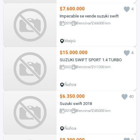
$7.600.000
4
Impecable se vende suzuki swift
2018
Bencina
66000 km
Maipú
$15.000.000
4
SUZUKI SWIFT SPORT 1.4 TURBO
2022
Bencina
11200 km
Ñuñoa
$6.350.000
40
Suzuki swift 2018
2018
Bencina
85000 km
Ñuñoa