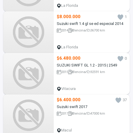
La Florida
$8.000.000
1
Suzuki swift 1.4 gl se ed especial 2014
2014
Bencina
36700 km
La Florida
$6.480.000
0
SUZUKI SWIFT GL 1.2 - 2015 | 2549
2015
Bencina
92591 km
Vitacura
$6.400.000
37
Suzuki swift 2017
2017
Bencina
47000 km
Macul