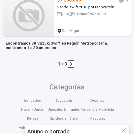
$7.200.000
0
Vendo swift 2016 por renovación
2016
Bencina
87300 km
San Miguel
Encontramos 88 Suzuki Swift en Región Metropolitana,
mostrando 1 a 30 anuncios
1 / 3
Categorías
Inmuebles
Educación
Deportes
Hogar y Jardín
Juguetes & Infantes
Mercancía Mayorista
Belleza
Empleos en Chile
Mascotas
Autos y Vehículos
Tecnología
Construcción
Anuncio borrado