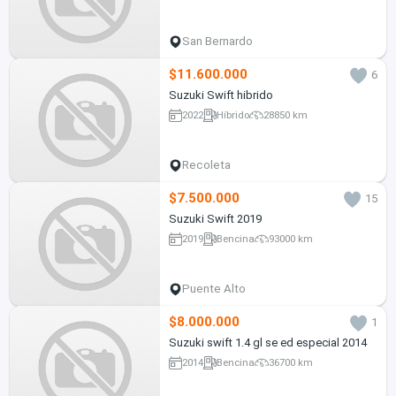
San Bernardo
$11.600.000
6
Suzuki Swift hibrido
2022
Híbrido
28850 km
Recoleta
$7.500.000
15
Suzuki Swift 2019
2019
Bencina
93000 km
Puente Alto
$8.000.000
1
Suzuki swift 1.4 gl se ed especial 2014
2014
Bencina
36700 km