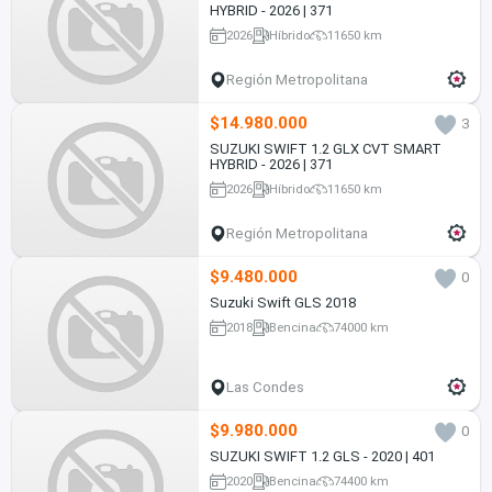
HYBRID - 2026 | 371
2026
Híbrido
11650 km
Región Metropolitana
$14.980.000
3
SUZUKI SWIFT 1.2 GLX CVT SMART
HYBRID - 2026 | 371
2026
Híbrido
11650 km
Región Metropolitana
$9.480.000
0
Suzuki Swift GLS 2018
2018
Bencina
74000 km
Las Condes
$9.980.000
0
SUZUKI SWIFT 1.2 GLS - 2020 | 401
2020
Bencina
74400 km