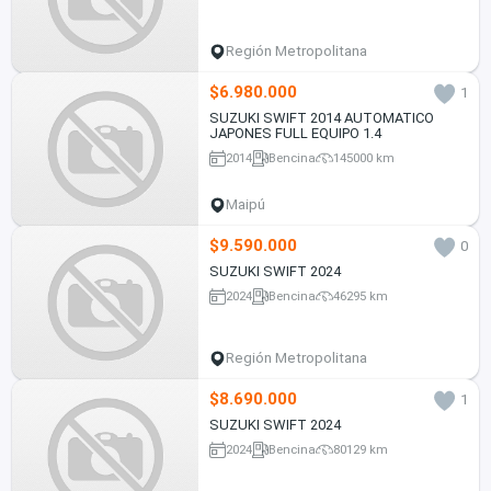
Región Metropolitana
$6.980.000
1
SUZUKI SWIFT 2014 AUTOMATICO
JAPONES FULL EQUIPO 1.4
2014
Bencina
145000 km
Maipú
$9.590.000
0
SUZUKI SWIFT 2024
2024
Bencina
46295 km
Región Metropolitana
$8.690.000
1
SUZUKI SWIFT 2024
2024
Bencina
80129 km