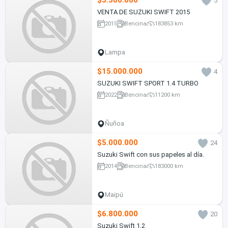
$5.300.000
5
VENTA DE SUZUKI SWIFT 2015
2015
Bencina
183853 km
Lampa
$15.000.000
4
SUZUKI SWIFT SPORT 1.4 TURBO
2022
Bencina
11200 km
Ñuñoa
$5.000.000
24
Suzuki Swift con sus papeles al día.
2014
Bencina
183000 km
Maipú
$6.800.000
20
Suzuki Swift 1.2