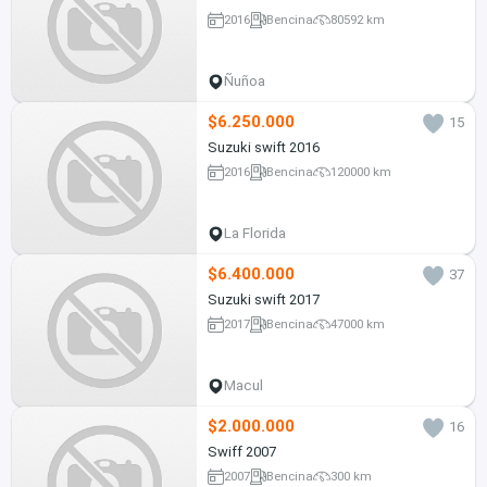
2016
Bencina
80592 km
Ñuñoa
$6.250.000
15
Suzuki swift 2016
2016
Bencina
120000 km
La Florida
$6.400.000
37
Suzuki swift 2017
2017
Bencina
47000 km
Macul
$2.000.000
16
Swiff 2007
2007
Bencina
300 km