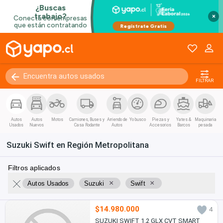
×
FILTRAR
Autos
Autos
Motos
Camiones, Buses y
Arriendo de
Yo busco
Piezas y
Yates &
Maquinaria
Usados
Nuevos
Casa Rodante
Autos
Accesorios
Barcos
pesada
Suzuki Swift en Región Metropolitana
Filtros aplicados
×
×
Autos Usados
Suzuki
Swift
$14.980.000
4
SUZUKI SWIFT 1.2 GLX CVT SMART