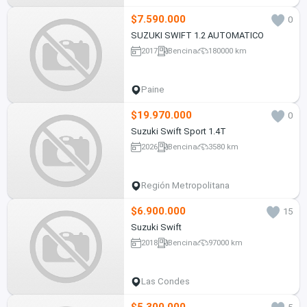
$7.590.000
0
SUZUKI SWIFT 1.2 AUTOMATICO
2017
Bencina
180000 km
Paine
$19.970.000
0
Suzuki Swift Sport 1.4T
2026
Bencina
3580 km
Región Metropolitana
$6.900.000
15
Suzuki Swift
2018
Bencina
97000 km
Las Condes