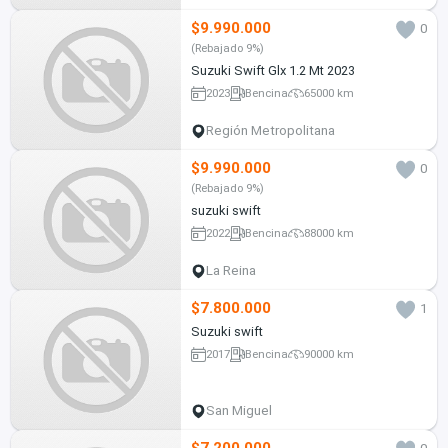
$9.990.000
0
(Rebajado 9%)
Suzuki Swift Glx 1.2 Mt 2023
2023
Bencina
65000 km
Región Metropolitana
$9.990.000
0
(Rebajado 9%)
suzuki swift
2022
Bencina
88000 km
La Reina
$7.800.000
1
Suzuki swift
2017
Bencina
90000 km
San Miguel