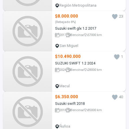
Región Metropolitana
$8.000.000
23
(Rebajado 8%)
Suzuki swift glx 1.2 2017
2017
Bencina
57000 km
San Miguel
$10.490.000
1
SUZUKI SWIFT 1.2 2024
2024
Bencina
28000 km
Macul
$6.350.000
40
Suzuki swift 2018
2018
Bencina
85000 km
Ñuñoa