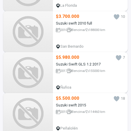
La Florida
$3.700.000
10
Suzuki swift 2010 full
2010
Bencina
188000 km
San Bernardo
$5.980.000
7
Suzuki Swift GLS 1.2 2017
2017
Bencina
155000 km
Ñuñoa
$5.500.000
18
Suzuki swift 2015
2015
Bencina
114460 km
Peñalolén