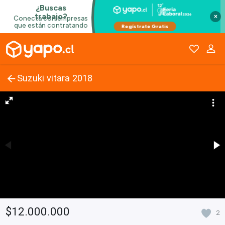
×
Suzuki vitara 2018
$12.000.000
2