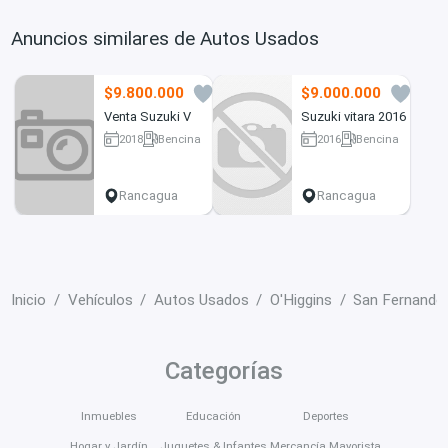
Anuncios similares de Autos Usados
$9.800.000
$9.000.000
2
2
Venta Suzuki V
Suzuki vitara 2016
2018
Bencina
2016
Bencina
50000 km
177000 km
Rancagua
Rancagua
Inicio
Vehículos
Autos Usados
O'Higgins
San Fernando
Categorías
Inmuebles
Educación
Deportes
Hogar y Jardín
Juguetes & Infantes
Mercancía Mayorista