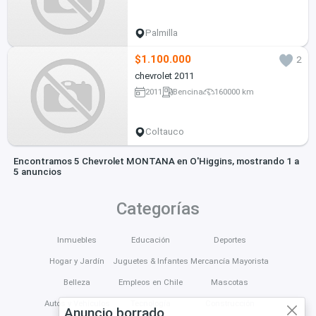
Palmilla
$1.100.000
2
chevrolet 2011
2011
Bencina
160000 km
Coltauco
Encontramos 5 Chevrolet MONTANA en O'Higgins, mostrando 1 a
5 anuncios
Categorías
Inmuebles
Educación
Deportes
Hogar y Jardín
Juguetes & Infantes
Mercancía Mayorista
Belleza
Empleos en Chile
Mascotas
Autos y Vehículos
Tecnología
Construcción
Anuncio borrado