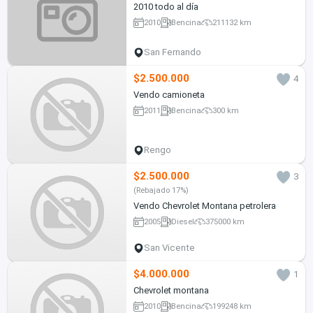
2010 todo al día
2010
Bencina
211132 km
San Fernando
$2.500.000
4
Vendo camioneta
2011
Bencina
300 km
Rengo
$2.500.000
3
(Rebajado 17%)
Vendo Chevrolet Montana petrolera
2005
Diesel
375000 km
San Vicente
$4.000.000
1
Chevrolet montana
2010
Bencina
199248 km