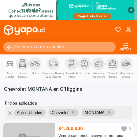
×
FILTRAR
Autos
Autos
Motos
Camiones, Buses y
Arriendo de
Yo busco
Piezas y
Yates &
Maquinaria
Usados
Nuevos
Casa Rodante
Autos
Accesorios
Barcos
pesada
Chevrolet MONTANA en O'Higgins
Filtros aplicados
×
×
Autos Usados
Chevrolet
MONTANA
$4.300.000
0
Vendo camioneta chervolet montana