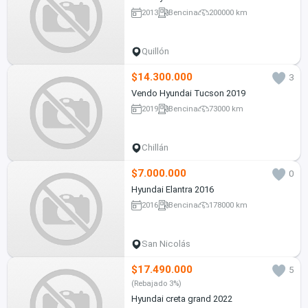
2013
Bencina
200000 km
Quillón
$14.300.000
3
Vendo Hyundai Tucson 2019
2019
Bencina
73000 km
Chillán
$7.000.000
0
Hyundai Elantra 2016
2016
Bencina
178000 km
San Nicolás
$17.490.000
5
(Rebajado 3%)
Hyundai creta grand 2022