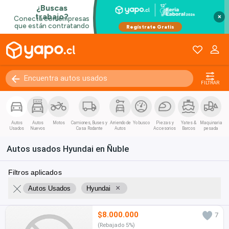
×
FILTRAR
Autos
Autos
Motos
Camiones, Buses y
Arriendo de
Yo busco
Piezas y
Yates &
Maquinaria
Usados
Nuevos
Casa Rodante
Autos
Accesorios
Barcos
pesada
Autos usados Hyundai en Ñuble
Filtros aplicados
×
Autos Usados
Hyundai
$8.000.000
7
(Rebajado 5%)