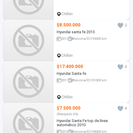
Chillán
$8.500.000
2
Hyundai santa fe 2013
2013
Bencina
193000 km
Chillán
$17.400.000
0
Hyundai Santa fe
2017
Bencina
101000 km
Chillán
$7.500.000
4
(Rebajado 6%)
Hyundai Santa Fe top de línea
automático 2010
2010
Bencina
194000 km