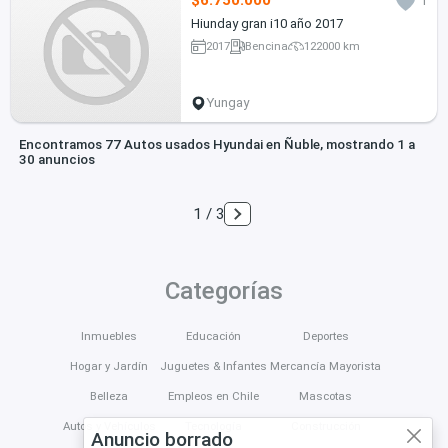
$6.750.000
1
Hiunday gran i10 año 2017
2017
Bencina
122000 km
Yungay
Encontramos 77 Autos usados Hyundai en Ñuble, mostrando 1 a
30 anuncios
1 / 3
Categorías
Inmuebles
Educación
Deportes
Hogar y Jardín
Juguetes & Infantes
Mercancía Mayorista
Belleza
Empleos en Chile
Mascotas
Autos y Vehículos
Tecnología
Construcción
Anuncio borrado