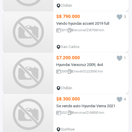
Chillán
$8.790.000
3
Vendo hyundai accent 2019 full
2019
Bencina
87000 km
San Carlos
$7.200.000
1
Hyundai Veracruz 2009, 4x4
2009
Diesel
223000 km
Chillán
$8.300.000
4
Se vende auto Hyundai Verna 2021
2021
Bencina
58000 km
Quirihue