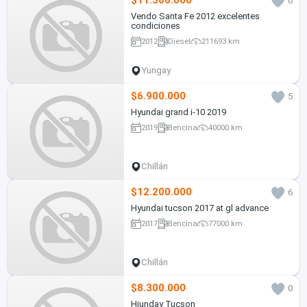
$11.500.000
0
Vendo Santa Fe 2012 excelentes
condiciones
2012
Diesel
211693 km
Yungay
$6.900.000
5
Hyundai grand i-10 2019
2019
Bencina
40000 km
Chillán
$12.200.000
6
Hyundai tucson 2017 at gl advance
2017
Bencina
77000 km
Chillán
$8.300.000
0
Hiunday Tucson