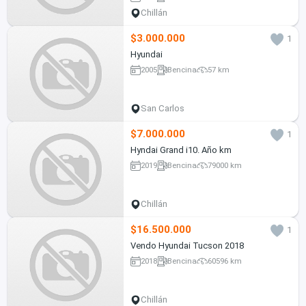
Chillán
$3.000.000
1
Hyundai
2005
Bencina
57 km
San Carlos
$7.000.000
1
Hyndai Grand i10. Año km
2019
Bencina
79000 km
Chillán
$16.500.000
1
Vendo Hyundai Tucson 2018
2018
Bencina
60596 km
Chillán