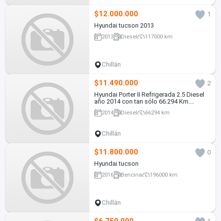
$12.000.000
1
Hyundai tucson 2013
2013
Diesel
117000 km
Chillán
$11.490.000
2
Hyundai Porter II Refrigerada 2.5 Diesel
año 2014 con tan sólo 66.294 Km.
Equipada con caja refrigerada
2014
Diesel
66294 km
profesional y equipo frigorífico
operativo.
Chillán
$11.800.000
0
Hyundai tucson
2016
Bencina
196000 km
Chillán