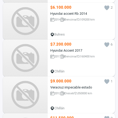
$6.100.000
2
Hyundai accent Rb 2014
2014
Bencina
109200 km
Bulnes
$7.200.000
6
Hyundai Accent 2017
2017
Bencina
160400 km
Chillán
$9.000.000
1
Veracruz impecable estado
2012
Diesel
350000 km
Chillán