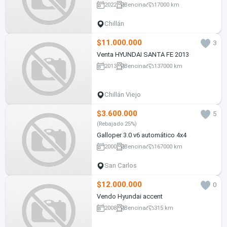
2022
Bencina
17000 km
Chillán
$11.000.000
3
Venta HYUNDAI SANTA FE 2013
2013
Bencina
137000 km
Chillán Viejo
$3.600.000
5
(Rebajado 25%)
Galloper 3.0 v6 automático 4x4
2000
Bencina
167000 km
San Carlos
$12.000.000
0
Vendo Hyundai accent
2008
Bencina
315 km