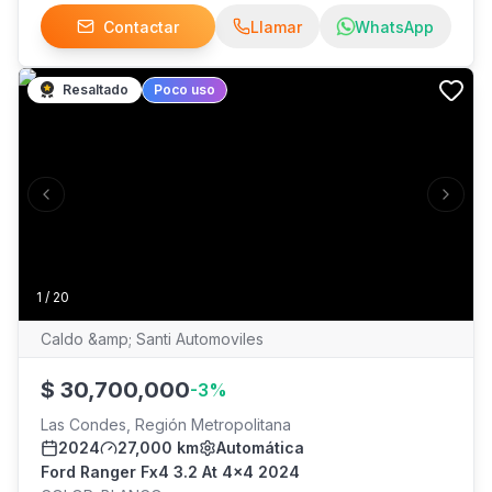
LLANTAS, GESTIONAMOS TU CREDITO CON UN 20%
Contactar
Llamar
WhatsApp
DE PIE HASTA 48 CUOTAS
Resaltado
Poco uso
Previous slide
Next s
1
/
20
Caldo &amp; Santi Automoviles
$
30,700,000
-
3
%
Las Condes, Región Metropolitana
2024
27,000 km
Automática
Ford Ranger Fx4 3.2 At 4x4 2024