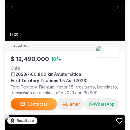
#882, Las Condes
Previous slide
Next s
1
/
20
La Auteria
$
12,490,000
-
18
%
Chile
2023
60,800 km
Automática
Ford Territory Titanium 1.5 Aut (2023)
Ford Territory Titanium, motor 1.5 litros turbo, bencinero,
transmisión automática, año 2023 con 60.800
kilómetros, dos llaves y mantenciones en la marca hasta
Contactar
Llamar
WhatsApp
los 60.000 kilómetros. Equipa climatizador, control
crucero, volante multifunción, espejos eléctricos, techo
panorámico, interior de cuero, asientos eléctricos, radio
Resaltado
con pantalla táctil y conectividad, Apple CarPlay y
Android Auto, cámara de retroceso 360° con sensores