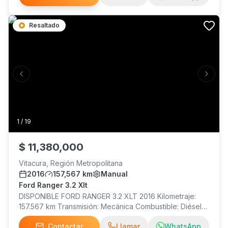
Resaltado
Previous slide
Next s
1
/
19
$
11,380,000
Vitacura, Región Metropolitana
2016
157,567 km
Manual
Ford Ranger 3.2 Xlt
DISPONIBLE FORD RANGER 3.2 XLT 2016 Kilometraje:
157.567 km Transmisión: Mecánica Combustible: Diésel
Dueños: 2 Llaves: 2 Mantención: Al día, realizada en
Contactar
Llamar
WhatsApp
particular. Pickup reconocida por su potencia,