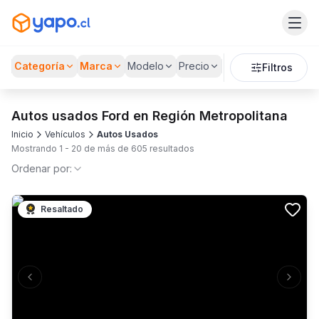
Categoría
Marca
Modelo
Precio
Filtros
Autos usados Ford en Región Metropolitana
Inicio
Vehículos
Autos Usados
Mostrando
1
-
20
de más de
605
resultados
Ordenar por:
Resaltado
Previous slide
Next s