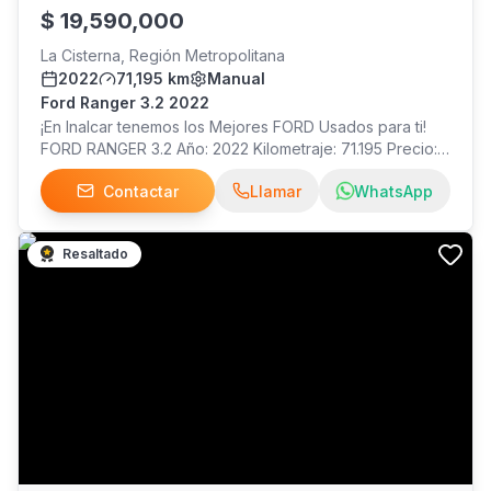
$
19,590,000
La Cisterna, Región Metropolitana
2022
71,195 km
Manual
Ford Ranger 3.2 2022
¡En Inalcar tenemos los Mejores FORD Usados para ti!
FORD RANGER 3.2 Año: 2022 Kilometraje: 71.195 Precio:
$19.590.000 ¡Visítanos!
Contactar
Llamar
WhatsApp
Resaltado