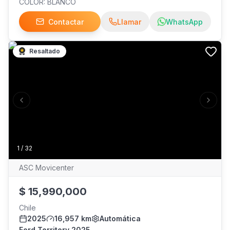
COLOR: BLANCO
Contactar
Llamar
WhatsApp
Resaltado
Previous slide
Next s
1
/
32
ASC Movicenter
$
15,990,000
Chile
2025
16,957 km
Automática
Ford Territory 2025