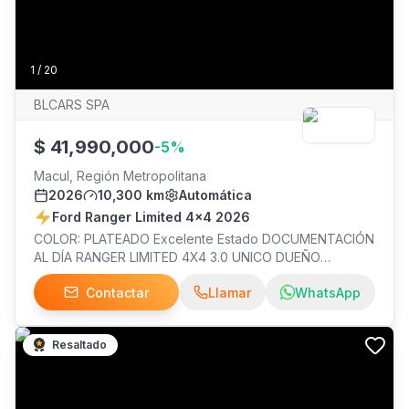
1
/
20
BLCARS SPA
$
41,990,000
-
5
%
Macul, Región Metropolitana
2026
10,300 km
Automática
Ford Ranger Limited 4x4 2026
COLOR: PLATEADO Excelente Estado DOCUMENTACIÓN
AL DÍA RANGER LIMITED 4X4 3.0 UNICO DUEÑO
MANTENCIONES EN LA MARCA DOS LLAVES ????
Contactar
Llamar
WhatsApp
44.990.000 Contado.- ????43.990.000 Consulta
condiciones comerciales .- ???? Disponible en Talca
Recibimos unidades en parte de pago y tenemos
Resaltado
financiamiento para tu próximo FORD. Llévatelo con un
pie desde $10.197.000** (Sujeto a evaluación
comercial) ????Av San Miguel #4993, Talca ????Paseo
Hacienda Las Rastras, Talca ????Av Manquehue Norte