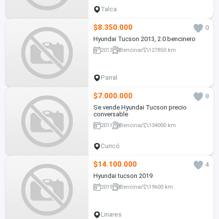
Talca
$8.350.000
0
Hyundai Tucson 2013, 2.0 bencinero
2013
Bencina
127850 km
Parral
$7.000.000
8
Se vende Hyundai Tucson precio
conversable
2011
Bencina
134000 km
Curicó
$14.100.000
4
Hyundai tucson 2019
2019
Bencina
19600 km
Linares