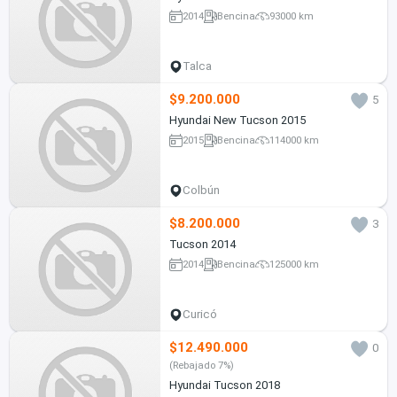
2014
Bencina
93000 km
Talca
$9.200.000
5
Hyundai New Tucson 2015
2015
Bencina
114000 km
Colbún
$8.200.000
3
Tucson 2014
2014
Bencina
125000 km
Curicó
$12.490.000
0
(Rebajado 7%)
Hyundai Tucson 2018