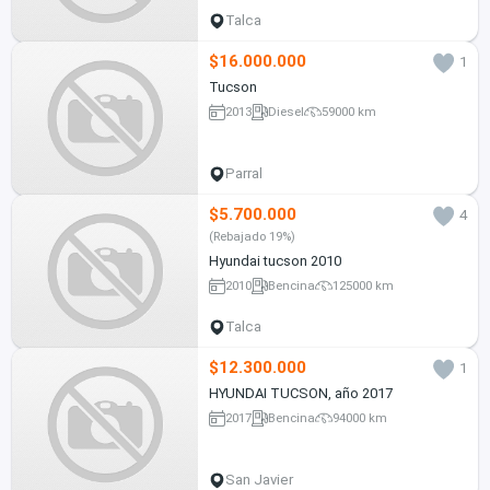
Talca
$16.000.000
1
Tucson
2013
Diesel
59000 km
Parral
$5.700.000
4
(Rebajado 19%)
Hyundai tucson 2010
2010
Bencina
125000 km
Talca
$12.300.000
1
HYUNDAI TUCSON, año 2017
2017
Bencina
94000 km
San Javier