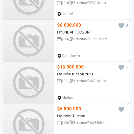
2010
Bencina
76000 km
Curicó
$6.000.000
0
HYUNDAI TUCSON
2006
Bencina
195072 km
San Javier
$16.300.000
7
Hyundai tucson 2021
2021
Bencina
37000 km
Molina
$6.800.000
1
Hyundai Tucson
2006
Bencina
268500 km