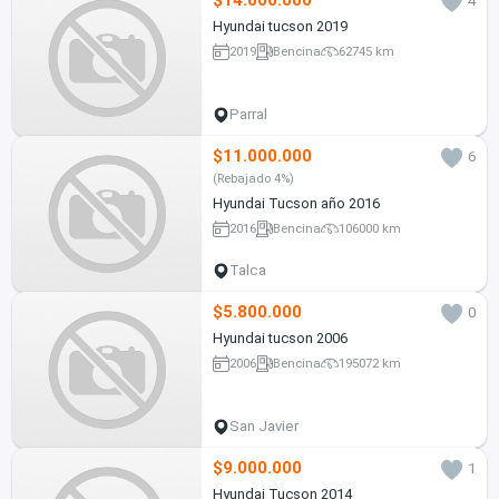
$14.000.000
4
Hyundai tucson 2019
2019
Bencina
62745 km
Parral
$11.000.000
6
(Rebajado 4%)
Hyundai Tucson año 2016
2016
Bencina
106000 km
Talca
$5.800.000
0
Hyundai tucson 2006
2006
Bencina
195072 km
San Javier
$9.000.000
1
Hyundai Tucson 2014