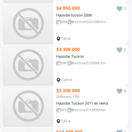
$4.850.000
2
Hyundai tucson 2006
2006
Bencina
215000 km
Talca
$4.300.000
2
Hyundai Tucson
2007
Bencina
230000 km
Curicó
$5.200.000
4
(Rebajado 13%)
Hyundai Tucson 2011 en venta
2011
Bencina
138000 km
Talca