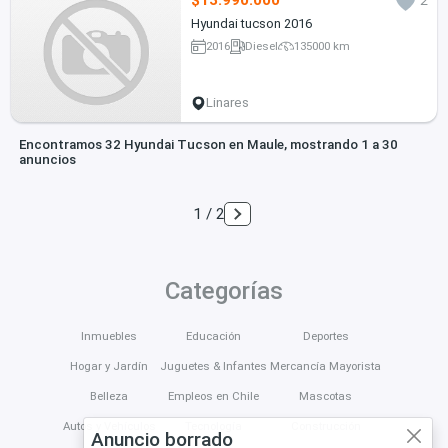
$13.990.000
2
Hyundai tucson 2016
2016
Diesel
135000 km
Linares
Encontramos 32 Hyundai Tucson en Maule, mostrando 1 a 30
anuncios
1 / 2
Categorías
Inmuebles
Educación
Deportes
Hogar y Jardín
Juguetes & Infantes
Mercancía Mayorista
Belleza
Empleos en Chile
Mascotas
Autos y Vehículos
Tecnología
Construcción
Anuncio borrado