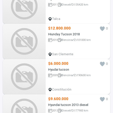
2011
Diesel
135420 km
Talca
$12.800.000
0
Hiunday Tucson 2018
2018
Bencina
101000 km
San Clemente
$6.000.000
0
Hyudai tucson
2009
Bencina
190600 km
Constitución
$9.600.000
0
Hyundai tucson 2013 diesel
2013
Diesel
177900 km