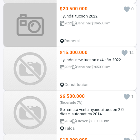
$20.500.000
0
Hyundai tucson 2022
2022
Bencina
34600 km
Romeral
$15.000.000
14
Hyundai new tucson nx4 año 2022
2022
Bencina
65000 km
Constitución
$6.500.000
1
(Rebajado 7%)
Se remata venta hyundai tucson 2.0
diesel automatica 2014
2014
Diesel
110000 km
Talca