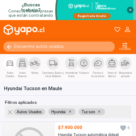
×
FILTRAR
Autos
Autos
Motos
Camiones, Buses y
Arriendo de
Yo busco
Piezas y
Yates &
Maquinaria
Usados
Nuevos
Casa Rodante
Autos
Accesorios
Barcos
pesada
Hyundai Tucson en Maule
Filtros aplicados
×
×
Autos Usados
Hyundai
Tucson
$7.900.000
6
Hyundai Tucson automática diésel